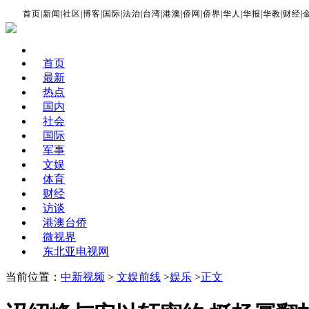
首页
|
新闻
|
社区
|
博客
|
国际
|
法治
|
台湾
|
港澳
|
侨网
|
侨界
|
华人
|
华报
|
华教
|
财经
|
首页
最新
热点
国内
社会
国际
军事
文娱
体育
财经
访谈
港澳台侨
微视界
东北亚电视网
当前位置：
中新视频
>
文娱前线
>
娱乐
>
正文