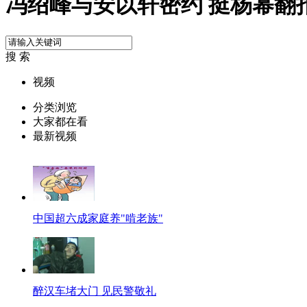
冯绍峰与安以轩密约 挺杨幂翻
搜 索
视频
分类浏览
大家都在看
最新视频
中国超六成家庭养"啃老族"
醉汉车堵大门 见民警敬礼