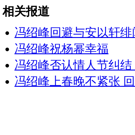
相关报道
女孩北京地铁殴打老人 痛下狠手拳打脚踢
冯绍峰回避与安以轩绯
冯绍峰祝杨幂幸福
无痛分娩是否安全 医生回应
冯绍峰否认情人节纠结
外交部：反对强权政治霸凌主义
冯绍峰上春晚不紧张 回
外交部：有关国家言论片面不公正
安徽一实载49人客车翻车