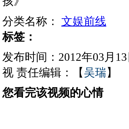
孩》
萨科奇小儿子总统府外袭女警
分类名称：
文娱前线
标签：
京东被指奢侈品无授权
发布时间：2012年03月13日
视
责任编辑：【
吴瑞
】
3.15期间网络公关删帖价格翻番
您看完该视频的心情
男子尝盆栽根部险丧命
山西运城恶犬咬伤多人 警民合力深夜将其击毙