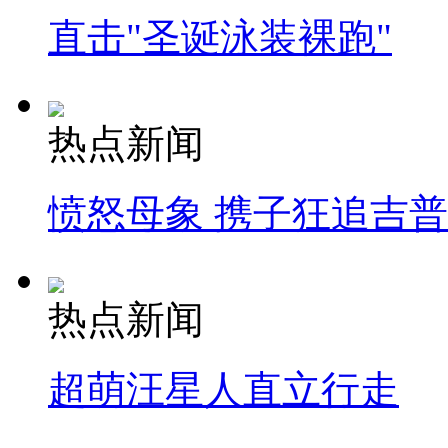
直击"圣诞泳装裸跑"
热点新闻
愤怒母象 携子狂追吉
热点新闻
超萌汪星人直立行走