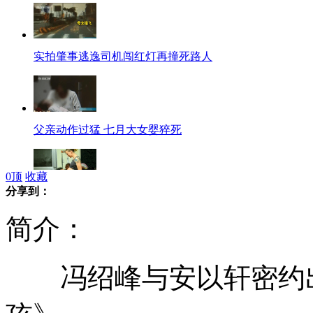
实拍肇事逃逸司机闯红灯再撞死路人
父亲动作过猛 七月大女婴猝死
0
顶
收藏
分享到：
美夫妻制90秒短片记录生命孕育过程
简介：
冯绍峰与安以轩密约出
美研制超级阿司匹林抗癌强25万倍