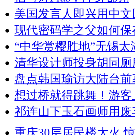
美国发言人即兴用中文
现代密码学之父如何保
“中华赏樱胜地”无锡
清华设计师投身胡同厕
盘点韩国瑜访大陆台前
想过桥就得跳舞！游客
祁连山下玉石画师用废
重庆30层居民楼大火