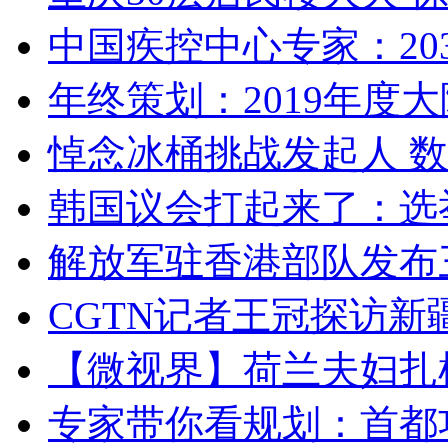
中国疾控中心专家：203
年终策划：2019年度大陆
悼念冰桶挑战发起人 数百
韩国议会打起来了：选举
解放军驻香港部队发布三
CGTN记者王冠探访新疆
【微视界】荷兰夫妇扎根青
专家带你看规划：首都功