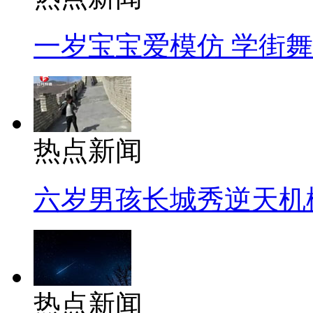
一岁宝宝爱模仿 学街
热点新闻
六岁男孩长城秀逆天机
热点新闻