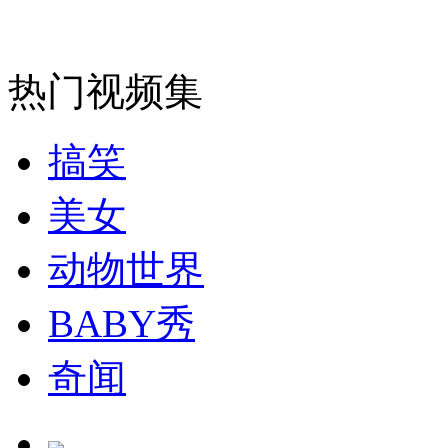
走！跟着总书记去植树
热门视频集
消防员救轻生者
花炮节热闹非凡
减压"枕头大战"
搞笑
美女
纽约上演“枕头大战”
动物世界
BABY秀
司机酒驾遇交警 急速倒车逃窜
奇闻