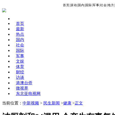
首页
|
滚动
|
国内
|
国际
|
军事
|
社会
|
地方
|
首页
最新
热点
国内
社会
国际
军事
文娱
体育
财经
访谈
港澳台侨
微视界
东北亚电视网
当前位置：
中新视频
>
民生新闻
>
健康
>
正文