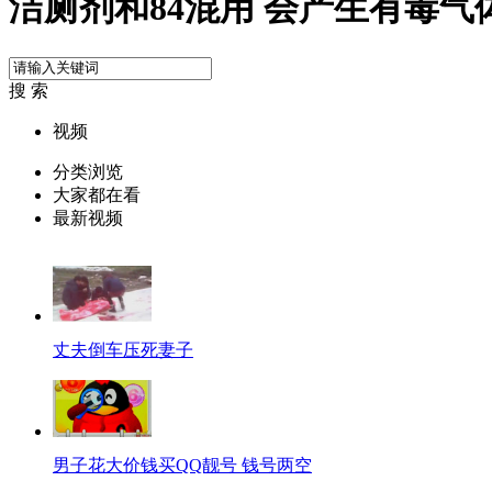
洁厕剂和84混用 会产生有毒气
搜 索
视频
分类浏览
大家都在看
最新视频
丈夫倒车压死妻子
男子花大价钱买QQ靓号 钱号两空