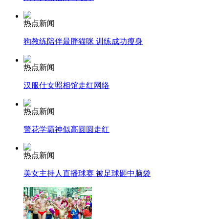
热点新闻
走！跟着总书记去植树
狗教练陪伴最胖猫咪 训练成功瘦身
消防员救轻生者
花炮节热闹非凡
减压"枕头大战"
热点新闻
汉服仕女照相馆走红网络
热点新闻
纽约上演“枕头大战”
警花学霸神似高圆圆走红
司机酒驾遇交警 急速倒车逃窜
热点新闻
美女主持人直播球赛 被足球砸中脑袋