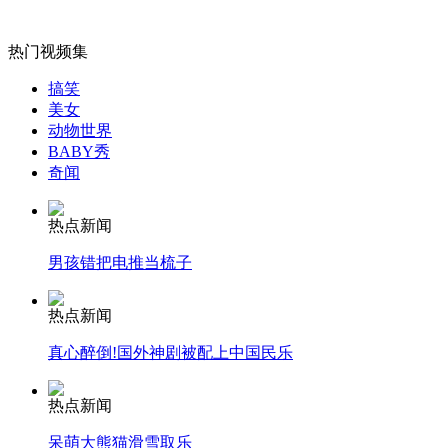
热门视频集
女孩北京地铁殴打老人 痛下狠手拳打脚踢
搞笑
美女
动物世界
BABY秀
无痛分娩是否安全 医生回应
奇闻
外交部：反对强权政治霸凌主义
热点新闻
男孩错把电推当梳子
外交部：有关国家言论片面不公正
热点新闻
真心醉倒!国外神剧被配上中国民乐
安徽一实载49人客车翻车
热点新闻
呆萌大熊猫滑雪取乐