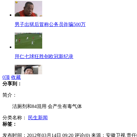
男子出狱后冒称公务员诈骗500万
拜仁七球狂胜创欧冠新纪录
0
顶
收藏
分享到：
男子洗浴无钱结账 骗朋友来抵押
简介：
洁厕剂和84混用 会产生有毒气体
分类名称：
民生新闻
57岁老妇参加有奖跳绳比赛猝死
标签：
发布时间：2012年03月14日 09:20
评论(
0
)
来源：安徽卫视
责任