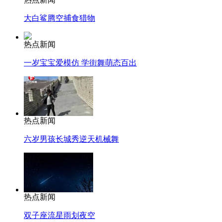
大白鲨腾空捕食猎物
热点新闻
一岁宝宝爱模仿 学街舞萌态百出
热点新闻
六岁男孩长城秀逆天机械舞
热点新闻
双子座流星雨划夜空