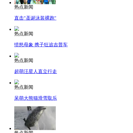
热点新闻
直击"圣诞泳装裸跑"
热点新闻
愤怒母象 携子狂追吉普车
热点新闻
超萌汪星人直立行走
热点新闻
呆萌大熊猫滑雪取乐
热点新闻