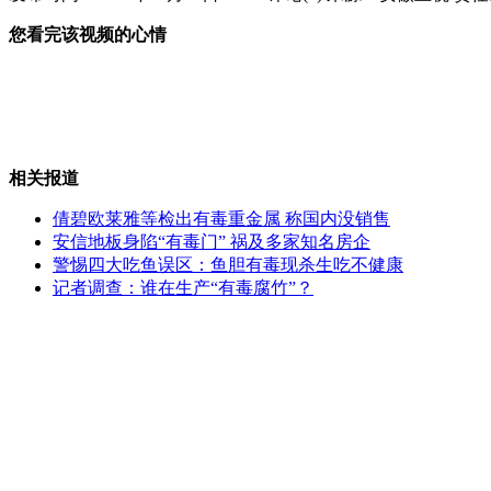
您看完该视频的心情
北美女孩遭剧毒毒蛛咬致全脸肿胀
婴儿手指受伤 皮筋包扎致截肢
相关报道
倩碧欧莱雅等检出有毒重金属 称国内没销售
安信地板身陷“有毒门” 祸及多家知名房企
警惕四大吃鱼误区：鱼胆有毒现杀生吃不健康
公交司机模仿李玉刚
记者调查：谁在生产“有毒腐竹”？
父亲看新闻时发现失踪一年儿子身影
山西运城恶犬咬伤多人 警民合力深夜将其击毙