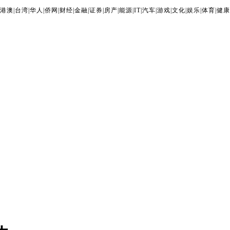
港澳
|
台湾
|
华人
|
侨网
|
财经
|
金融
|
证券
|
房产
|
能源
|
IT
|
汽车
|
游戏
|
文化
|
娱乐
|
体育
|
健康