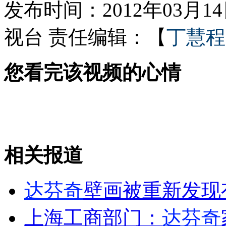
发布时间：2012年03月14日
视台
责任编辑：【
丁慧程
野生白海豚受伤迷路游入佛山内河
您看完该视频的心情
6旬老人五谷杂粮"绘"中国地图
山西运城恶犬咬伤多人 警民合力深夜将其击毙
相关报道
女孩北京地铁殴打老人 痛下狠手拳打脚踢
达芬奇
壁画被重新发现
无痛分娩是否安全 医生回应
上海工商部门：
达芬奇