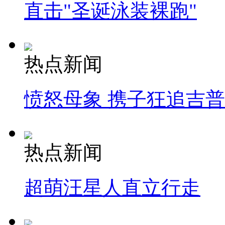
直击"圣诞泳装裸跑"
热点新闻
愤怒母象 携子狂追吉
热点新闻
超萌汪星人直立行走