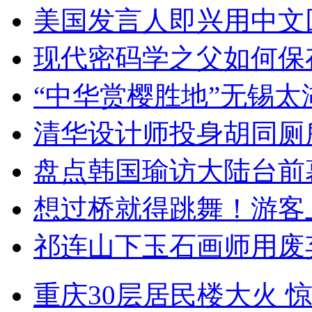
美国发言人即兴用中文
现代密码学之父如何保
“中华赏樱胜地”无锡
清华设计师投身胡同厕
盘点韩国瑜访大陆台前
想过桥就得跳舞！游客
祁连山下玉石画师用废
重庆30层居民楼大火