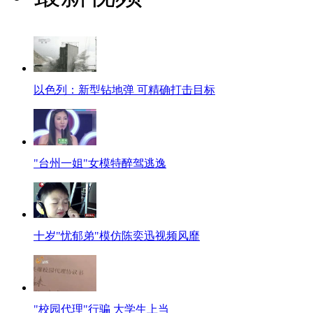
以色列：新型钻地弹 可精确打击目标
"台州一姐"女模特醉驾逃逸
十岁"忧郁弟"模仿陈奕迅视频风靡
"校园代理"行骗 大学生上当