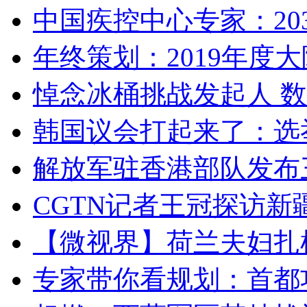
中国疾控中心专家：203
年终策划：2019年度大陆
悼念冰桶挑战发起人 数百
韩国议会打起来了：选举
解放军驻香港部队发布三
CGTN记者王冠探访新疆
【微视界】荷兰夫妇扎根青
专家带你看规划：首都功