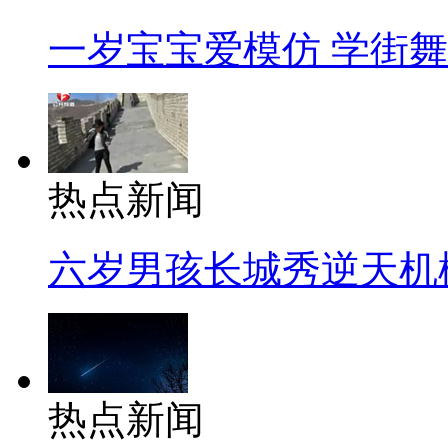
一岁宝宝爱模仿 学街
热点新闻
六岁男孩长城秀逆天机
热点新闻