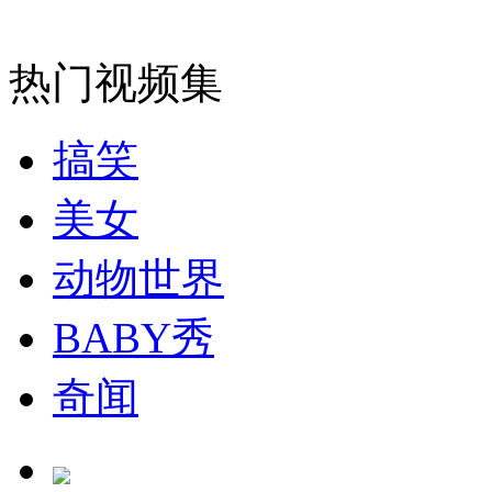
纽约上演“枕头大战”
热门视频集
司机酒驾遇交警 急速倒车逃窜
搞笑
美女
动物世界
BABY秀
奇闻