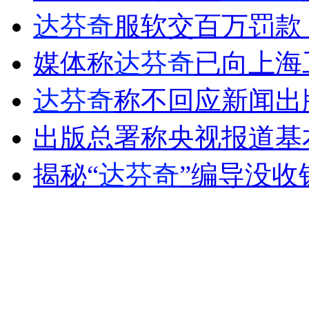
达芬奇
服软交百万罚款
外交部：反对强权政治霸凌主义
媒体称
达芬奇
已向上海工
外交部：有关国家言论片面不公正
达芬奇
称不回应新闻出
出版总署称央视报道基
安徽一实载49人客车翻车
揭秘“
达芬奇
”编导没收
走！跟着总书记去植树
消防员救轻生者
花炮节热闹非凡
减压"枕头大战"