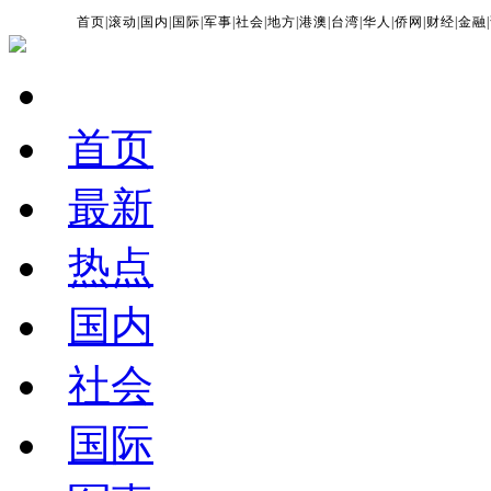
首页
|
滚动
|
国内
|
国际
|
军事
|
社会
|
地方
|
港澳
|
台湾
|
华人
|
侨网
|
财经
|
金融
|
首页
最新
热点
国内
社会
国际