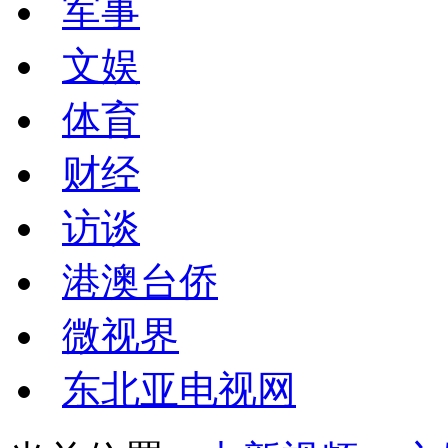
军事
文娱
体育
财经
访谈
港澳台侨
微视界
东北亚电视网