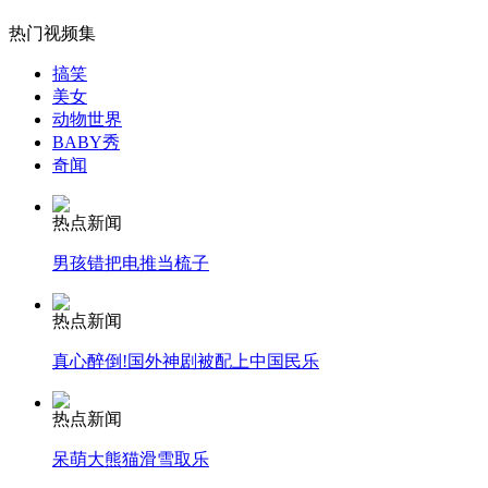
热门视频集
搞笑
美女
女孩北京地铁殴打老人 痛下狠手拳打脚踢
动物世界
BABY秀
奇闻
无痛分娩是否安全 医生回应
热点新闻
外交部：反对强权政治霸凌主义
男孩错把电推当梳子
热点新闻
外交部：有关国家言论片面不公正
真心醉倒!国外神剧被配上中国民乐
热点新闻
安徽一实载49人客车翻车
呆萌大熊猫滑雪取乐