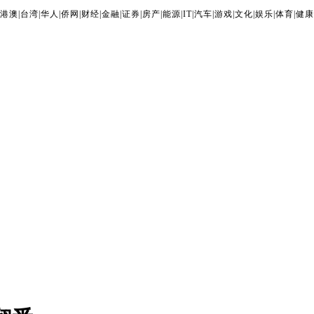
港澳
|
台湾
|
华人
|
侨网
|
财经
|
金融
|
证券
|
房产
|
能源
|
IT
|
汽车
|
游戏
|
文化
|
娱乐
|
体育
|
健康