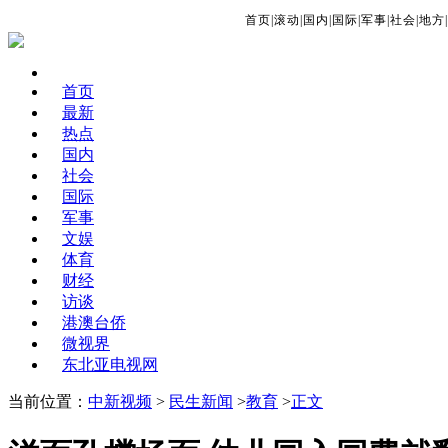
首页
|
滚动
|
国内
|
国际
|
军事
|
社会
|
地方
|
首页
最新
热点
国内
社会
国际
军事
文娱
体育
财经
访谈
港澳台侨
微视界
东北亚电视网
当前位置：
中新视频
>
民生新闻
>
教育
>
正文