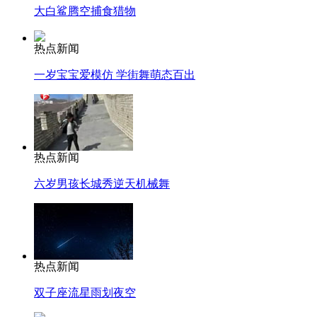
大白鲨腾空捕食猎物
热点新闻
一岁宝宝爱模仿 学街舞萌态百出
热点新闻
六岁男孩长城秀逆天机械舞
热点新闻
双子座流星雨划夜空