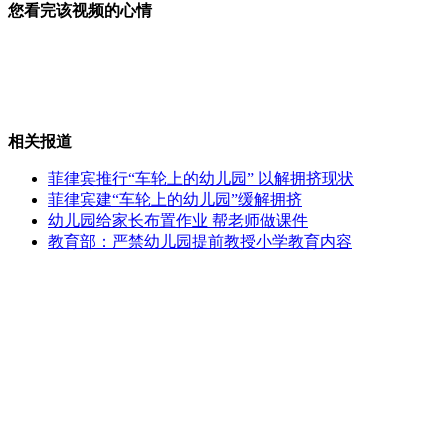
您看完该视频的心情
“神医”设圈套 老妇被骗十多万
相关报道
变形金刚塞伯坦年会新加坡开幕
菲律宾推行“车轮上的幼儿园” 以解拥挤现状
菲律宾建“车轮上的幼儿园”缓解拥挤
幼儿园给家长布置作业 帮老师做课件
教育部：严禁幼儿园提前教授小学教育内容
顾客逼女服务员喝酒被男服务员刺死
四年连旱 新人结婚"水"当贺礼
山西运城恶犬咬伤多人 警民合力深夜将其击毙