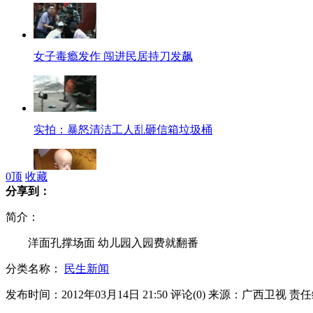
女子毒瘾发作 闯进民居持刀发飙
实拍：暴怒清洁工人乱砸信箱垃圾桶
0
顶
收藏
分享到：
14岁少女患早衰症面如百岁老妇
简介：
洋面孔撑场面 幼儿园入园费就翻番
分类名称：
民生新闻
靓模不满评委飙脏话吓哭其他参赛者
发布时间：2012年03月14日 21:50
评论(
0
)
来源：广西卫视
责任