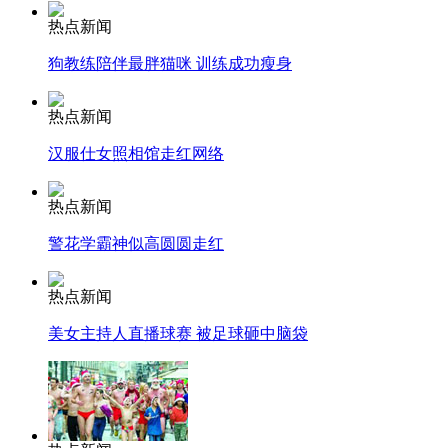
热点新闻
狗教练陪伴最胖猫咪 训练成功瘦身
走！跟着总书记去植树
热点新闻
消防员救轻生者
花炮节热闹非凡
减压"枕头大战"
汉服仕女照相馆走红网络
热点新闻
警花学霸神似高圆圆走红
纽约上演“枕头大战”
热点新闻
司机酒驾遇交警 急速倒车逃窜
美女主持人直播球赛 被足球砸中脑袋