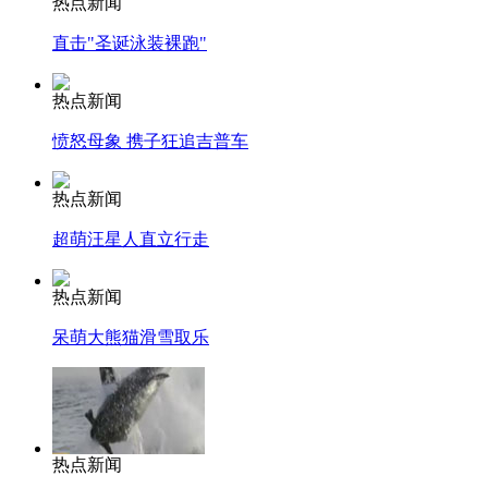
热点新闻
直击"圣诞泳装裸跑"
热点新闻
愤怒母象 携子狂追吉普车
热点新闻
超萌汪星人直立行走
热点新闻
呆萌大熊猫滑雪取乐
热点新闻