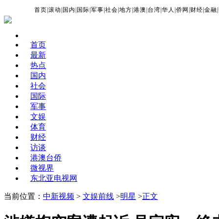
首页
|
滚动
|
国内
|
国际
|
军事
|
社会
|
地方
|
港澳
|
台湾
|
华人
|
侨网
|
财经
|
金融
|
首页
最新
热点
国内
社会
国际
军事
文娱
体育
财经
访谈
港澳台侨
微视界
东北亚电视网
当前位置：
中新视频
>
文娱前线
>
明星
>
正文