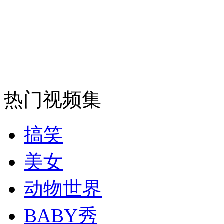
走！跟着总书记去植树
消防员救轻生者
花炮节热闹非凡
减压"枕头大战"
热门视频集
纽约上演“枕头大战”
搞笑
美女
司机酒驾遇交警 急速倒车逃窜
动物世界
BABY秀