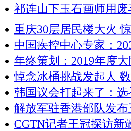
祁连山下玉石画师用废
重庆30层居民楼大火
中国疾控中心专家：203
年终策划：2019年度大陆
悼念冰桶挑战发起人 数百
韩国议会打起来了：选举
解放军驻香港部队发布三
CGTN记者王冠探访新疆