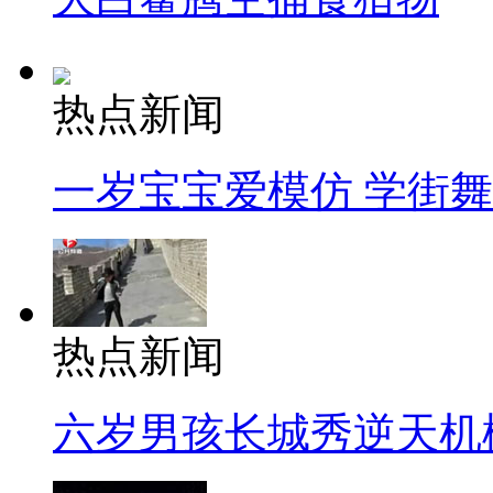
热点新闻
一岁宝宝爱模仿 学街
热点新闻
六岁男孩长城秀逆天机