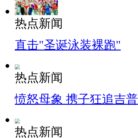
热点新闻
直击"圣诞泳装裸跑"
热点新闻
愤怒母象 携子狂追吉
热点新闻