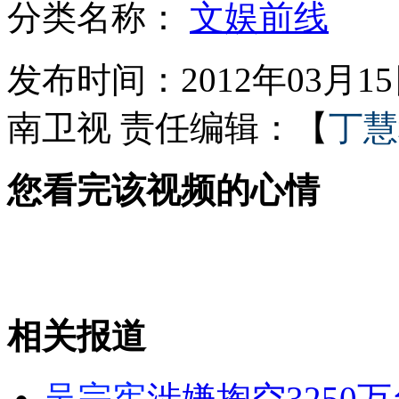
分类名称：
文娱前线
实拍：暴怒清洁工人乱砸信箱垃圾桶
发布时间：2012年03月15日
南卫视
责任编辑：【
丁慧
14岁少女患早衰症面如百岁老妇
您看完该视频的心情
靓模不满评委飙脏话吓哭其他参赛者
相关报道
“神医”设圈套 老妇被骗十多万
山西运城恶犬咬伤多人 警民合力深夜将其击毙
吴宗宪
涉嫌掏空3250