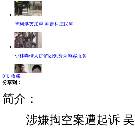
智利洪灾加重 冲走村庄民宅
少林寺僧人讲解团免费为游客服务
0
顶
收藏
分享到：
传张艺谋已再婚并育有三子女
简介：
涉嫌掏空案遭起诉 吴宗
女子毒瘾发作 闯进民居持刀发飙