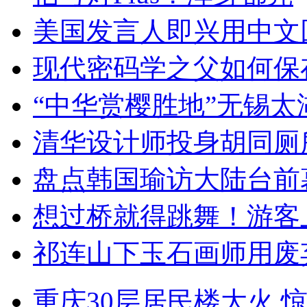
美国发言人即兴用中文
现代密码学之父如何保
“中华赏樱胜地”无锡
清华设计师投身胡同厕
盘点韩国瑜访大陆台前
想过桥就得跳舞！游客
祁连山下玉石画师用废
重庆30层居民楼大火