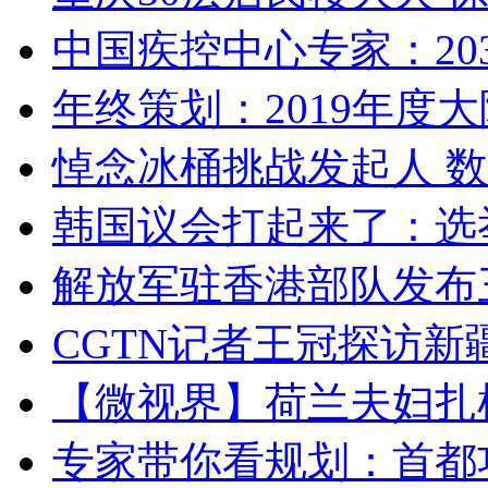
中国疾控中心专家：203
年终策划：2019年度大陆
悼念冰桶挑战发起人 数百
韩国议会打起来了：选举
解放军驻香港部队发布三
CGTN记者王冠探访新疆
【微视界】荷兰夫妇扎根青
专家带你看规划：首都功