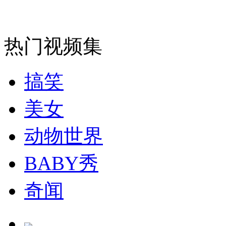
走！跟着总书记去植树
热门视频集
消防员救轻生者
花炮节热闹非凡
减压"枕头大战"
搞笑
美女
纽约上演“枕头大战”
动物世界
BABY秀
司机酒驾遇交警 急速倒车逃窜
奇闻