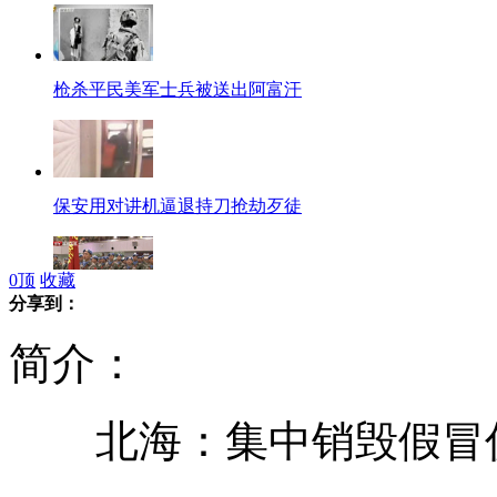
枪杀平民美军士兵被送出阿富汗
保安用对讲机逼退持刀抢劫歹徒
0
顶
收藏
分享到：
中国第13批赴利比里亚维和部队起程
简介：
北海：集中销毁假冒伪劣
美日欧为什么在稀土上对中国"做文章"