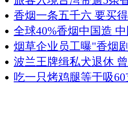
香烟一条五千六 要买
女孩北京地铁殴打老人 痛下狠手拳打脚踢
全球40%香烟中国造 
烟草企业员工曝"香烟
无痛分娩是否安全 医生回应
波兰王牌缉私犬退休 
外交部：反对强权政治霸凌主义
吃一只烤鸡腿等于吸6
外交部：有关国家言论片面不公正
安徽一实载49人客车翻车