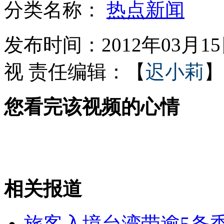
分类名称：
热点新闻
瑞士举办万人滑雪马拉松赛
发布时间：2012年03月15日
视
责任编辑：【
迟小莉
】
孙菲菲方龄一笑泯恩仇
您看完该视频的心情
实拍：叙利亚两派街头展开激战
花旗银行现天价对账单打印费
相关报道
山西运城恶犬咬伤多人 警民合力深夜将其击毙
旅客入境台湾带逾5条