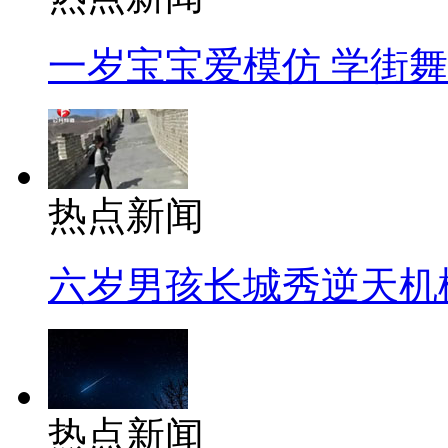
一岁宝宝爱模仿 学街
热点新闻
六岁男孩长城秀逆天机
热点新闻