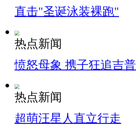
直击"圣诞泳装裸跑"
热点新闻
愤怒母象 携子狂追吉
热点新闻
超萌汪星人直立行走