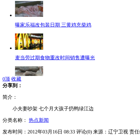
曝家乐福改包装日期 三黄鸡充柴鸡
麦当劳过期食物重改时间销售遭曝光
0
顶
收藏
分享到：
明代藩王墓国宝失窃被追回
简介：
小夫妻吵架 七个月大孩子扔鸭绿江边
分类名称：
热点新闻
杨紫琼获法国荣誉勋章 萨科奇颁奖
发布时间：2012年03月16日 08:33
评论(
0
)
来源：辽宁卫视
责任