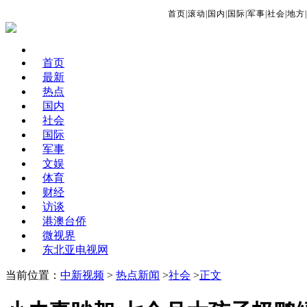
首页
|
滚动
|
国内
|
国际
|
军事
|
社会
|
地方
|
首页
最新
热点
国内
社会
国际
军事
文娱
体育
财经
访谈
港澳台侨
微视界
东北亚电视网
当前位置：
中新视频
>
热点新闻
>
社会
>
正文