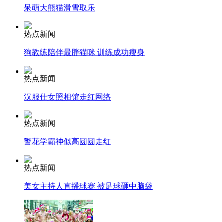
呆萌大熊猫滑雪取乐
走！跟着总书记去植树
热点新闻
狗教练陪伴最胖猫咪 训练成功瘦身
消防员救轻生者
花炮节热闹非凡
减压"枕头大战"
热点新闻
汉服仕女照相馆走红网络
热点新闻
纽约上演“枕头大战”
警花学霸神似高圆圆走红
司机酒驾遇交警 急速倒车逃窜
热点新闻
美女主持人直播球赛 被足球砸中脑袋