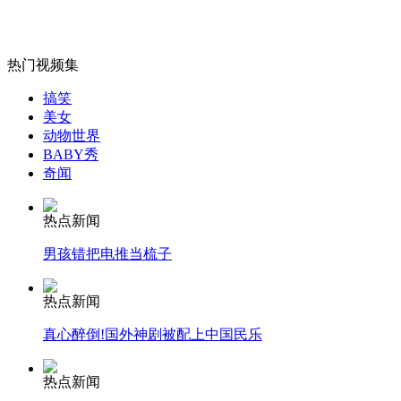
热门视频集
女孩北京地铁殴打老人 痛下狠手拳打脚踢
搞笑
美女
动物世界
无痛分娩是否安全 医生回应
BABY秀
奇闻
外交部：反对强权政治霸凌主义
热点新闻
男孩错把电推当梳子
外交部：有关国家言论片面不公正
热点新闻
真心醉倒!国外神剧被配上中国民乐
安徽一实载49人客车翻车
热点新闻