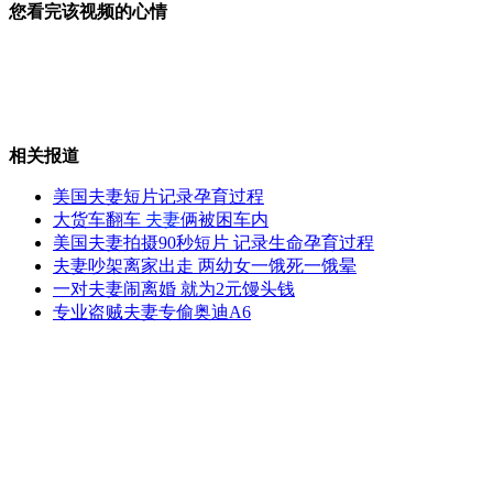
您看完该视频的心情
奔驰车闹市撞人 司机逃逸后自首
相关报道
奥巴马国宴款待卡梅伦 大秀亲密
美国夫妻短片记录孕育过程
大货车翻车
夫妻
俩被困车内
美国夫妻拍摄90秒短片 记录生命孕育过程
夫妻吵架离家出走 两幼女一饿死一饿晕
一对夫妻闹离婚 就为2元馒头钱
枪杀阿平民美军士兵被送往科威特
专业盗贼夫妻专偷奥迪A6
Levis杰克琼斯等部分服装甲醛超标
山西运城恶犬咬伤多人 警民合力深夜将其击毙