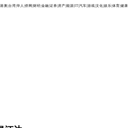
港澳
|
台湾
|
华人
|
侨网
|
财经
|
金融
|
证券
|
房产
|
能源
|
IT
|
汽车
|
游戏
|
文化
|
娱乐
|
体育
|
健康