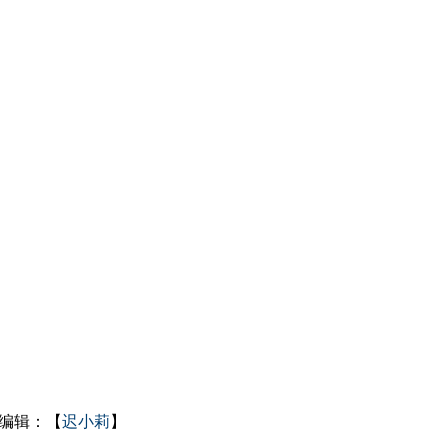
编辑：【
迟小莉
】