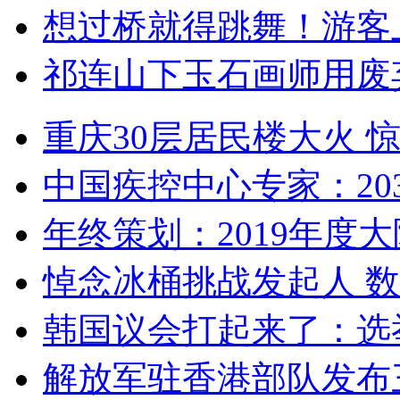
想过桥就得跳舞！游客
祁连山下玉石画师用废
重庆30层居民楼大火
中国疾控中心专家：203
年终策划：2019年度大陆
悼念冰桶挑战发起人 数百
韩国议会打起来了：选举
解放军驻香港部队发布三