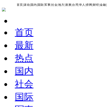
首页
|
滚动
|
国内
|
国际
|
军事
|
社会
|
地方
|
港澳
|
台湾
|
华人
|
侨网
|
财经
|
金融
|
首页
最新
热点
国内
社会
国际