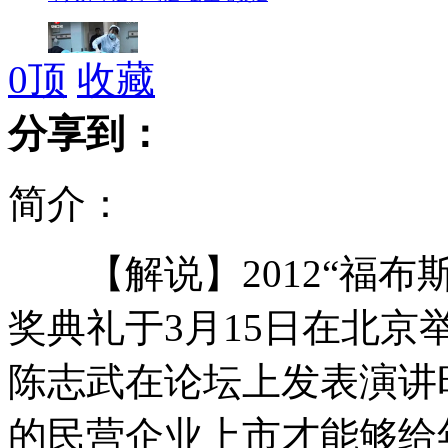
0
顶
收藏
男子落桥全身裹满沥青 家人放弃治疗
分享到：
简介：
男子头顶大公鸡为自家鸡蛋做广告
【解说】2012“福布
怀五胞胎医院拒做手术 愁怀小两口
奖典礼于3月15日在北
陈志武在论坛上发表演讲
男子花1万元竟买回染色黑珍珠
的民营企业上市才能够给