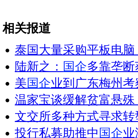
外交部：反对强权政治霸凌主义
相关报道
外交部：有关国家言论片面不公正
泰国大量采购平板电脑
陆新之：
国企
多靠垄断
安徽一实载49人客车翻车
美
国企
业到广东梅州考
温家宝谈缓解贫富悬殊
走！跟着总书记去植树
文交所多种方式寻求转
消防员救轻生者
花炮节热闹非凡
减压"枕头大战"
投行私募助推中
国企
业