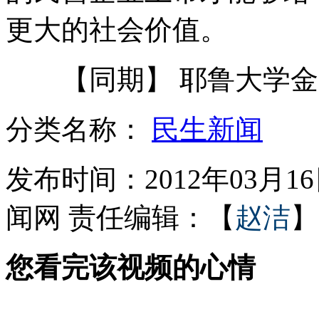
更大的社会价值。
河南公交公司连续12年用零钱发工资
【同期】 耶鲁大学金融
分类名称：
民生新闻
日无权在钓鱼岛海域执行"公务"
发布时间：2012年03月16日
山西运城恶犬咬伤多人 警民合力深夜将其击毙
闻网
责任编辑：【
赵洁
】
女孩北京地铁殴打老人 痛下狠手拳打脚踢
您看完该视频的心情
无痛分娩是否安全 医生回应