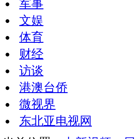
军事
文娱
体育
财经
访谈
港澳台侨
微视界
东北亚电视网