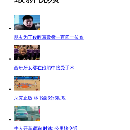
朋友为丁俊晖写歌赞一百四十传奇
西班牙女婴在娘胎中接受手术
尼克止败 林书豪6分6助攻
牛人开车遛狗 时速5公里堵交通