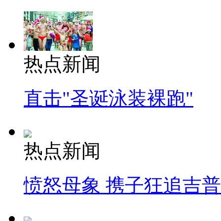
热点新闻
直击"圣诞泳装裸跑"
热点新闻
愤怒母象 携子狂追吉