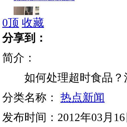
0
顶
收藏
偷情被撞破 小三躲窗外
分享到：
简介：
美国警察上演陆空联合追车大战
如何处理超时食品？沪
木村拓哉再次因超速被吊销驾照
分类名称：
热点新闻
发布时间：2012年03月16日
因挡车库门 宝马杀出"血路"