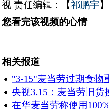
视
责任编辑：【
祁鹏宇
】
嫦娥三号2013年将月球软着陆
您看完该视频的心情
评全球最差游客:美国第一中国第二
相关报道
山西运城恶犬咬伤多人 警民合力深夜将其击毙
"3-15"麦当劳过期食
女孩北京地铁殴打老人 痛下狠手拳打脚踢
央视3.15：麦当劳旧
无痛分娩是否安全 医生回应
在华麦当劳称使用100