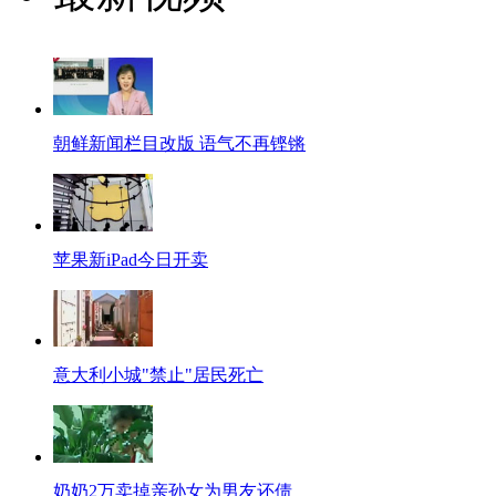
朝鲜新闻栏目改版 语气不再铿锵
苹果新iPad今日开卖
意大利小城"禁止"居民死亡
奶奶2万卖掉亲孙女为男友还债