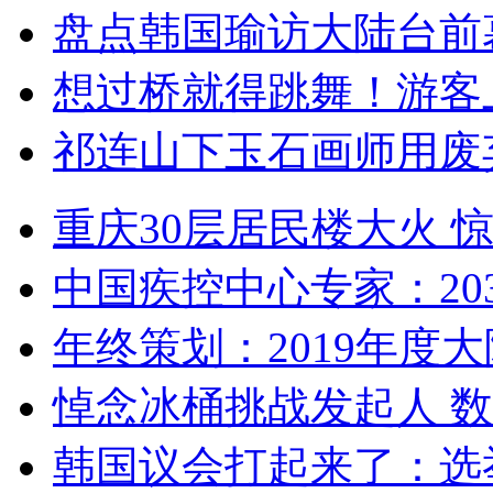
盘点韩国瑜访大陆台前
想过桥就得跳舞！游客
祁连山下玉石画师用废
重庆30层居民楼大火
中国疾控中心专家：203
年终策划：2019年度大陆
悼念冰桶挑战发起人 数百
韩国议会打起来了：选举