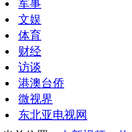
军事
文娱
体育
财经
访谈
港澳台侨
微视界
东北亚电视网