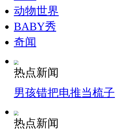
动物世界
纽约上演“枕头大战”
BABY秀
司机酒驾遇交警 急速倒车逃窜
奇闻
热点新闻
男孩错把电推当梳子
热点新闻