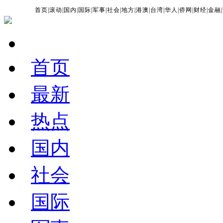
首页
|
滚动
|
国内
|
国际
|
军事
|
社会
|
地方
|
港澳
|
台湾
|
华人
|
侨网
|
财经
|
金融
|
首页
最新
热点
国内
社会
国际