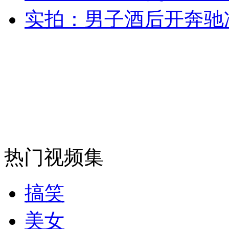
实拍：男子酒后开奔驰
外交部：反对强权政治霸凌主义
外交部：有关国家言论片面不公正
安徽一实载49人客车翻车
热门视频集
走！跟着总书记去植树
搞笑
消防员救轻生者
花炮节热闹非凡
减压"枕头大战"
美女