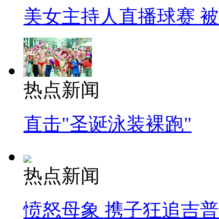
美女主持人直播球赛 
热点新闻
直击"圣诞泳装裸跑"
热点新闻
愤怒母象 携子狂追吉