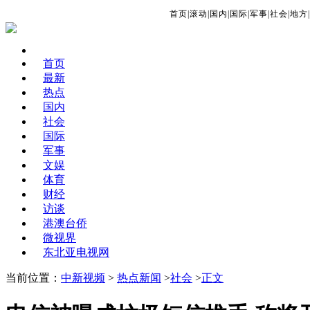
首页
|
滚动
|
国内
|
国际
|
军事
|
社会
|
地方
|
首页
最新
热点
国内
社会
国际
军事
文娱
体育
财经
访谈
港澳台侨
微视界
东北亚电视网
当前位置：
中新视频
>
热点新闻
>
社会
>
正文