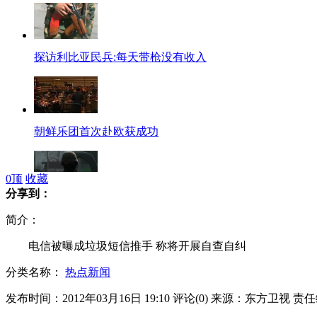
探访利比亚民兵:每天带枪没有收入
朝鲜乐团首次赴欧获成功
0
顶
收藏
分享到：
棒球比赛枪声大作 观众抱头躲子弹
简介：
电信被曝成垃圾短信推手 称将开展自查自纠
分类名称：
热点新闻
美军崭新全球鹰战机因价高将退役
发布时间：2012年03月16日 19:10
评论(
0
)
来源：东方卫视
责任