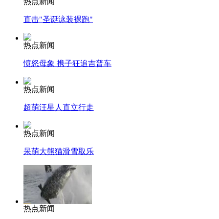
热点新闻
直击"圣诞泳装裸跑"
热点新闻
愤怒母象 携子狂追吉普车
热点新闻
超萌汪星人直立行走
热点新闻
呆萌大熊猫滑雪取乐
热点新闻