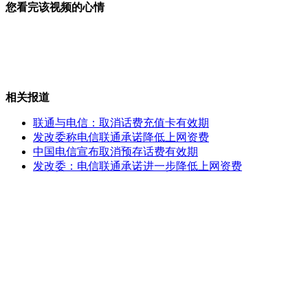
您看完该视频的心情
绑匪持刀劫人质催促报警被生擒
相关报道
黄品源带嫩模上汽车旅馆？
联通与电信：取消话费充值卡有效期
发改委称电信联通承诺降低上网资费
中国电信宣布取消预存话费有效期
发改委：电信联通承诺进一步降低上网资费
医院配棍棒催泪剂 院方称为保护医生
沈阳男子擦鞋住厕所 梦想买房
山西运城恶犬咬伤多人 警民合力深夜将其击毙