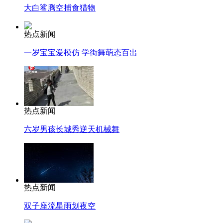
大白鲨腾空捕食猎物
热点新闻
一岁宝宝爱模仿 学街舞萌态百出
热点新闻
六岁男孩长城秀逆天机械舞
热点新闻
双子座流星雨划夜空