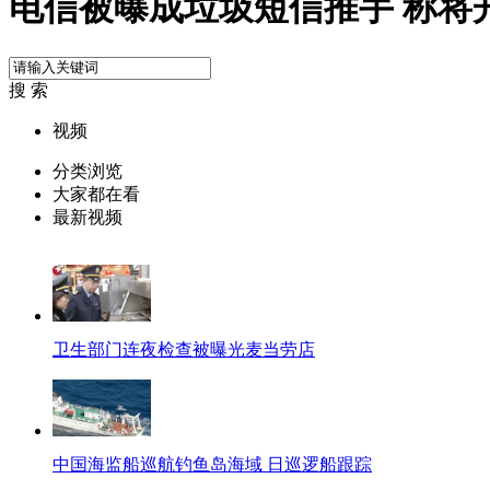
电信被曝成垃圾短信推手 称将
搜 索
视频
分类浏览
大家都在看
最新视频
卫生部门连夜检查被曝光麦当劳店
中国海监船巡航钓鱼岛海域 日巡逻船跟踪