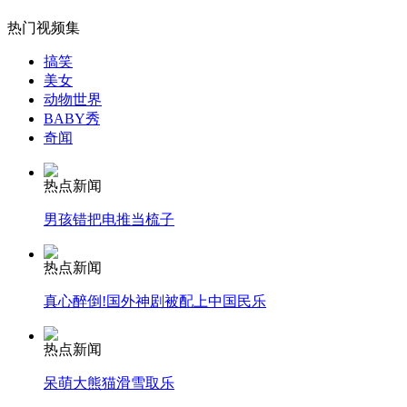
热门视频集
搞笑
女孩北京地铁殴打老人 痛下狠手拳打脚踢
美女
动物世界
BABY秀
奇闻
无痛分娩是否安全 医生回应
热点新闻
外交部：反对强权政治霸凌主义
男孩错把电推当梳子
热点新闻
外交部：有关国家言论片面不公正
真心醉倒!国外神剧被配上中国民乐
热点新闻
安徽一实载49人客车翻车
呆萌大熊猫滑雪取乐