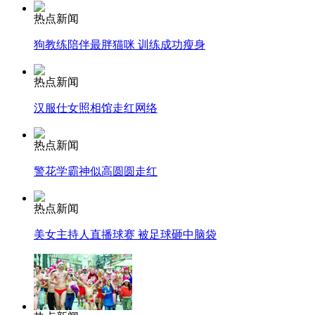
热点新闻
狗教练陪伴最胖猫咪 训练成功瘦身
走！跟着总书记去植树
热点新闻
消防员救轻生者
花炮节热闹非凡
减压"枕头大战"
汉服仕女照相馆走红网络
热点新闻
警花学霸神似高圆圆走红
纽约上演“枕头大战”
热点新闻
司机酒驾遇交警 急速倒车逃窜
美女主持人直播球赛 被足球砸中脑袋