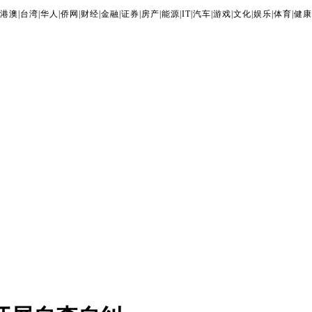
港澳
|
台湾
|
华人
|
侨网
|
财经
|
金融
|
证券
|
房产
|
能源
|
IT
|
汽车
|
游戏
|
文化
|
娱乐
|
体育
|
健康