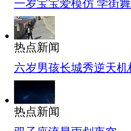
一岁宝宝爱模仿 学街
热点新闻
六岁男孩长城秀逆天机
热点新闻