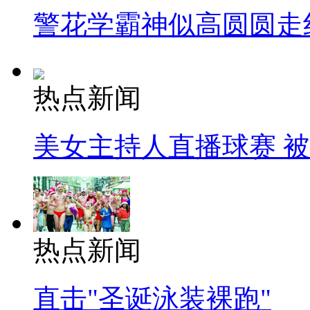
警花学霸神似高圆圆走
热点新闻
美女主持人直播球赛 
热点新闻
直击"圣诞泳装裸跑"