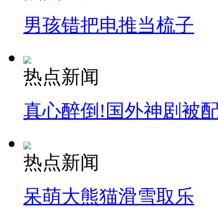
男孩错把电推当梳子
热点新闻
真心醉倒!国外神剧被
热点新闻
呆萌大熊猫滑雪取乐