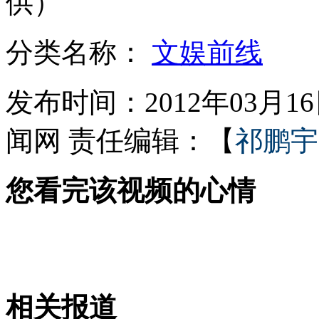
供）
分类名称：
文娱前线
探访利比亚民兵:每天带枪没有收入
发布时间：2012年03月16日
朝鲜乐团首次赴欧获成功
闻网
责任编辑：【
祁鹏宇
您看完该视频的心情
棒球比赛枪声大作 观众抱头躲子弹
美军崭新全球鹰战机因价高将退役
相关报道