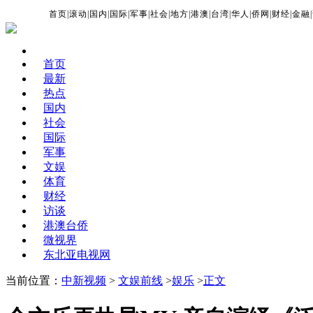
首页
|
滚动
|
国内
|
国际
|
军事
|
社会
|
地方
|
港澳
|
台湾
|
华人
|
侨网
|
财经
|
金融
|
首页
最新
热点
国内
社会
国际
军事
文娱
体育
财经
访谈
港澳台侨
微视界
东北亚电视网
当前位置：
中新视频
>
文娱前线
>
娱乐
>
正文