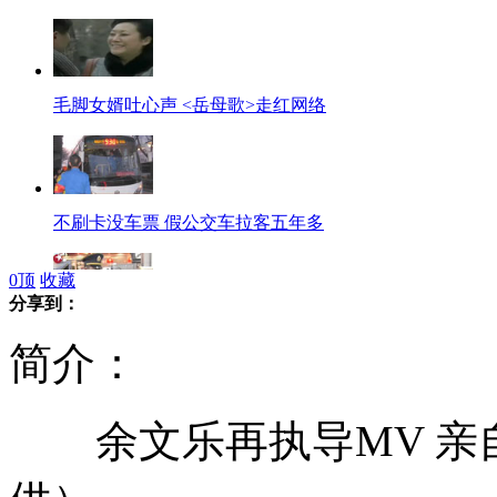
毛脚女婿吐心声 <岳母歌>走红网络
不刷卡没车票 假公交车拉客五年多
0
顶
收藏
分享到：
卫生部门连夜检查被曝光麦当劳店
简介：
余文乐再执导MV 亲
中国海监船巡航钓鱼岛海域 日巡逻船跟踪