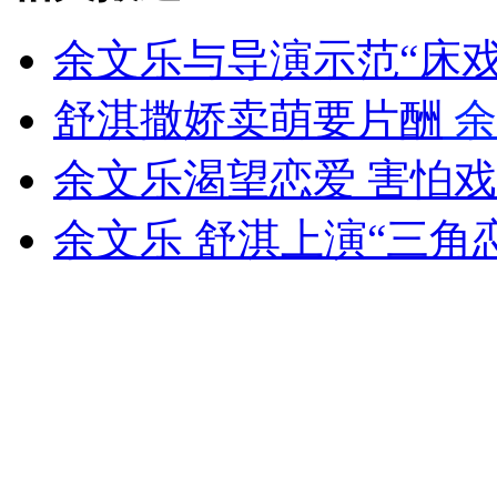
山西运城恶犬咬伤多人 警民合力深夜将其击毙
余文乐与导演示范“床戏
舒淇撒娇卖萌要片酬
余
女孩北京地铁殴打老人 痛下狠手拳打脚踢
余文乐渴望恋爱 害怕
无痛分娩是否安全 医生回应
余文乐 舒淇上演“三角
外交部：反对强权政治霸凌主义
外交部：有关国家言论片面不公正
安徽一实载49人客车翻车