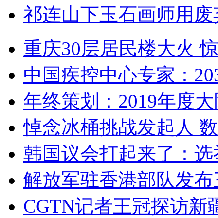
祁连山下玉石画师用废
重庆30层居民楼大火
中国疾控中心专家：203
年终策划：2019年度大陆
悼念冰桶挑战发起人 数百
韩国议会打起来了：选举
解放军驻香港部队发布三
CGTN记者王冠探访新疆