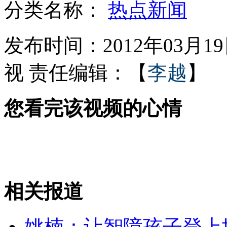
分类名称：
热点新闻
少女迫嫁强奸犯受虐待 服毒自杀
发布时间：2012年03月19日
视
责任编辑：【
李越
】
男子围观车祸丢钱包找车主索赔
您看完该视频的心情
男子毕业不工作宅家10余年后饿死
巴西警局雇真人“蝙蝠侠”坐镇
相关报道
山西运城恶犬咬伤多人 警民合力深夜将其击毙
姚楠：让智障孩子登上