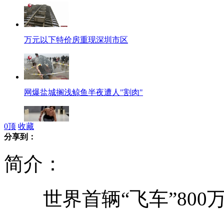
万元以下特价房重现深圳市区
网爆盐城搁浅鲸鱼半夜遭人"割肉"
0
顶
收藏
分享到：
模特T台走秀与高跟鞋”较劲“
简介：
世界首辆“飞车”800
实拍笨贼用钥匙撬提款机偷钱