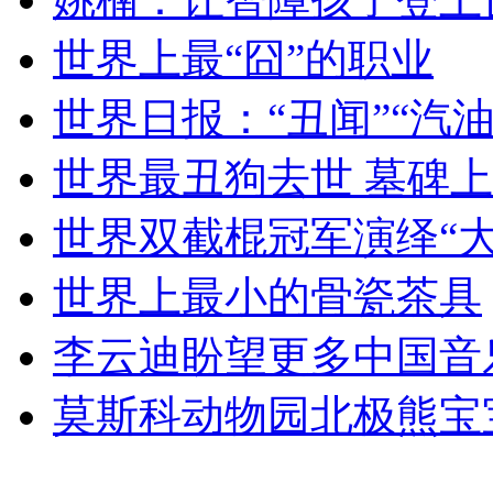
世界上最“囧”的职业
女孩北京地铁殴打老人 痛下狠手拳打脚踢
世界日报：“丑闻”“汽
世界最丑狗去世 墓碑上
无痛分娩是否安全 医生回应
世界双截棍冠军演绎“
外交部：反对强权政治霸凌主义
世界上最小的骨瓷茶具
外交部：有关国家言论片面不公正
李云迪盼望更多中国音
莫斯科动物园北极熊宝
安徽一实载49人客车翻车