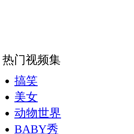
走！跟着总书记去植树
消防员救轻生者
花炮节热闹非凡
减压"枕头大战"
热门视频集
纽约上演“枕头大战”
搞笑
美女
司机酒驾遇交警 急速倒车逃窜
动物世界
BABY秀