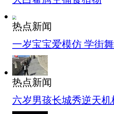
热点新闻
一岁宝宝爱模仿 学街
热点新闻
六岁男孩长城秀逆天机