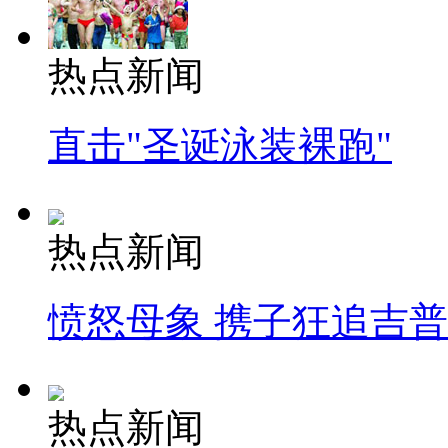
热点新闻
直击"圣诞泳装裸跑"
热点新闻
愤怒母象 携子狂追吉
热点新闻