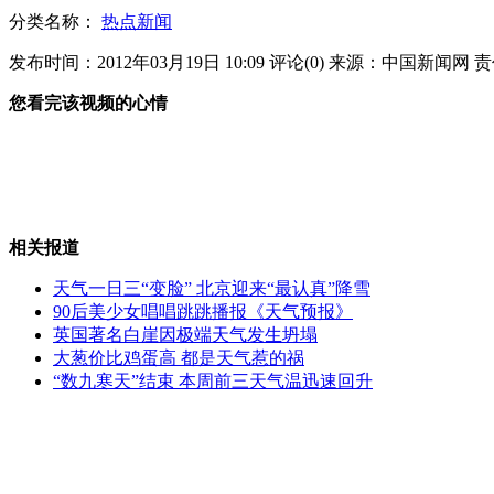
分类名称：
热点新闻
北京男篮创历史 马布里赛后痛哭
发布时间：2012年03月19日 10:09
评论(
0
)
来源：中国新闻网
责
您看完该视频的心情
火锅底料用鸡骨粉加香精勾兑
相关报道
天气一日三“变脸” 北京迎来“最认真”降雪
万元以下特价房重现深圳市区
90后美少女唱唱跳跳播报《天气预报》
英国著名白崖因极端天气发生坍塌
大葱价比鸡蛋高 都是天气惹的祸
“数九寒天”结束 本周前三天气温迅速回升
网爆盐城搁浅鲸鱼半夜遭人"割肉"
山西运城恶犬咬伤多人 警民合力深夜将其击毙