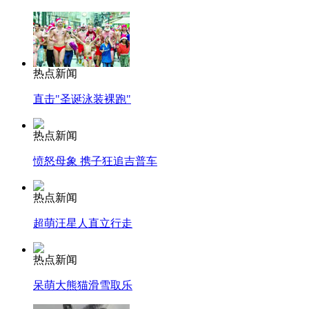
热点新闻
直击"圣诞泳装裸跑"
热点新闻
愤怒母象 携子狂追吉普车
热点新闻
超萌汪星人直立行走
热点新闻
呆萌大熊猫滑雪取乐