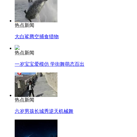
热点新闻
大白鲨腾空捕食猎物
热点新闻
一岁宝宝爱模仿 学街舞萌态百出
热点新闻
六岁男孩长城秀逆天机械舞