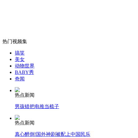
女孩北京地铁殴打老人 痛下狠手拳打脚踢
热门视频集
无痛分娩是否安全 医生回应
搞笑
美女
动物世界
外交部：反对强权政治霸凌主义
BABY秀
奇闻
外交部：有关国家言论片面不公正
热点新闻
男孩错把电推当梳子
热点新闻
安徽一实载49人客车翻车
真心醉倒!国外神剧被配上中国民乐