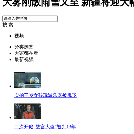
大雾刚散雨雪又至 新疆将迎大
搜 索
视频
分类浏览
大家都在看
最新视频
实拍三岁女孩玩游乐器被甩飞
二次开庭"故宫大盗"被判13年