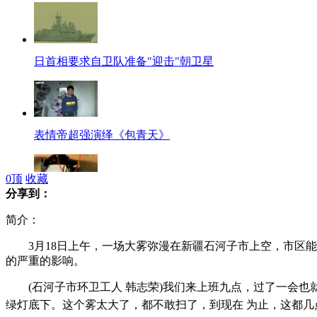
日首相要求自卫队准备"迎击"朝卫星
表情帝超强演绎《包青天》
0
顶
收藏
分享到：
男子遭碾轧 42辆车无一相助
简介：
3月18日上午，一场大雾弥漫在新疆石河子市上空，市区能
的严重的影响。
知名节目指中国网站抄袭点击率飙升
(石河子市环卫工人 韩志荣)我们来上班九点，过了一会也就
绿灯底下。这个雾太大了，都不敢扫了，到现在 为止，这都