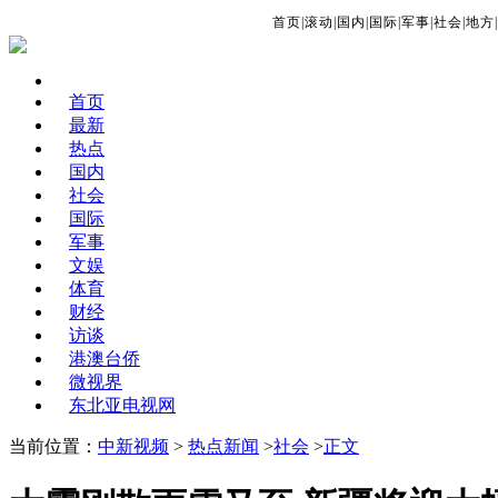
首页
|
滚动
|
国内
|
国际
|
军事
|
社会
|
地方
|
首页
最新
热点
国内
社会
国际
军事
文娱
体育
财经
访谈
港澳台侨
微视界
东北亚电视网
当前位置：
中新视频
>
热点新闻
>
社会
>
正文