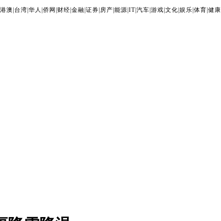
港澳
|
台湾
|
华人
|
侨网
|
财经
|
金融
|
证券
|
房产
|
能源
|
IT
|
汽车
|
游戏
|
文化
|
娱乐
|
体育
|
健康