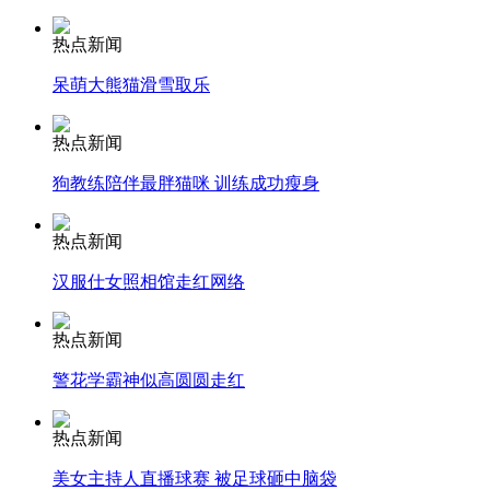
热点新闻
走！跟着总书记去植树
呆萌大熊猫滑雪取乐
热点新闻
消防员救轻生者
花炮节热闹非凡
减压"枕头大战"
狗教练陪伴最胖猫咪 训练成功瘦身
热点新闻
纽约上演“枕头大战”
汉服仕女照相馆走红网络
热点新闻
司机酒驾遇交警 急速倒车逃窜
警花学霸神似高圆圆走红
热点新闻
美女主持人直播球赛 被足球砸中脑袋