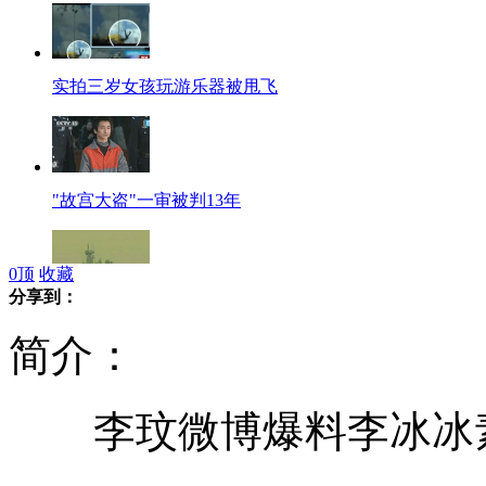
实拍三岁女孩玩游乐器被甩飞
"故宫大盗"一审被判13年
0
顶
收藏
分享到：
日首相要求自卫队准备"迎击"朝卫星
简介：
李玟微博爆料李冰冰素
表情帝超强演绎《包青天》