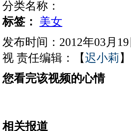
分类名称：
男子遭碾轧 42辆车无一相助
标签：
美女
发布时间：2012年03月19日
知名节目指中国网站抄袭点击率飙升
视
责任编辑：【
迟小莉
】
您看完该视频的心情
北京男篮创历史 马布里赛后痛哭
火锅底料用鸡骨粉加香精勾兑
相关报道
山西运城恶犬咬伤多人 警民合力深夜将其击毙