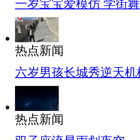
一岁宝宝爱模仿 学街
热点新闻
六岁男孩长城秀逆天机
热点新闻