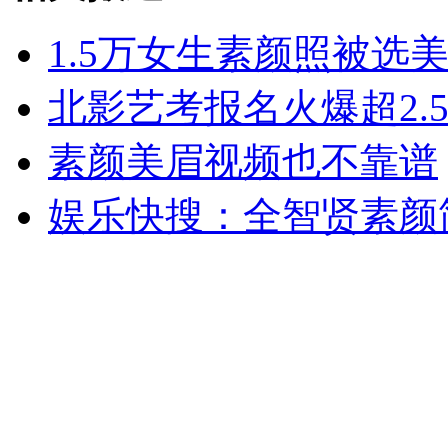
1.5万女生素颜照被选
女孩北京地铁殴打老人 痛下狠手拳打脚踢
北影艺考报名火爆超2.
素颜美眉视频也不靠谱
无痛分娩是否安全 医生回应
娱乐快搜：全智贤素颜
外交部：反对强权政治霸凌主义
外交部：有关国家言论片面不公正
安徽一实载49人客车翻车