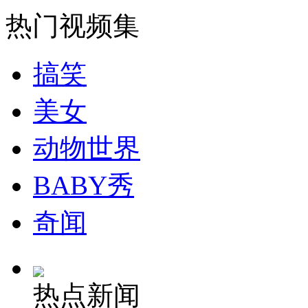
热门视频集
走！跟着总书记去植树
搞笑
消防员救轻生者
花炮节热闹非凡
减压"枕头大战"
美女
动物世界
纽约上演“枕头大战”
BABY秀
奇闻
司机酒驾遇交警 急速倒车逃窜
热点新闻