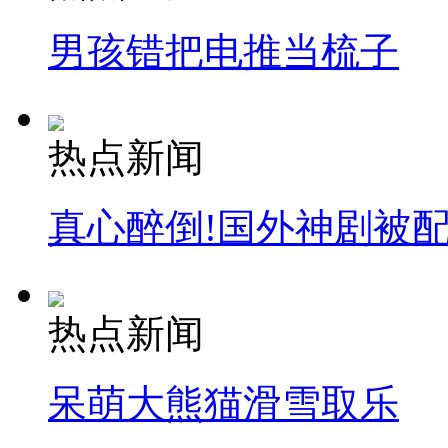
男孩错把电推当梳子
热点新闻
真心醉倒!国外神剧被
热点新闻
呆萌大熊猫滑雪取乐