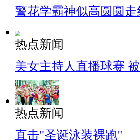
警花学霸神似高圆圆走
热点新闻
美女主持人直播球赛 
热点新闻
直击"圣诞泳装裸跑"