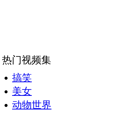
外交部：反对强权政治霸凌主义
外交部：有关国家言论片面不公正
安徽一实载49人客车翻车
热门视频集
搞笑
走！跟着总书记去植树
美女
消防员救轻生者
花炮节热闹非凡
减压"枕头大战"
动物世界