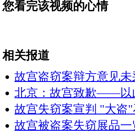
您看完该视频的心情
令人开怀的马赛克视频拼贴效果
相关报道
盘点驾车新手上路各种囧事
故宫盗窃案辩方意见未采
山西运城恶犬咬伤多人 警民合力深夜将其击毙
北京：故宫致歉——以
女孩北京地铁殴打老人 痛下狠手拳打脚踢
故宫失窃案宣判 "大盗
故宫被盗案失窃展品一
无痛分娩是否安全 医生回应