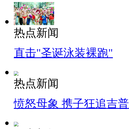
热点新闻
直击"圣诞泳装裸跑"
热点新闻
愤怒母象 携子狂追吉