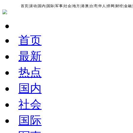
首页
|
滚动
|
国内
|
国际
|
军事
|
社会
|
地方
|
港澳
|
台湾
|
华人
|
侨网
|
财经
|
金融
|
首页
最新
热点
国内
社会
国际