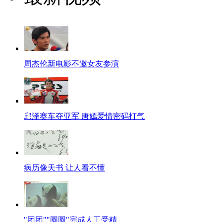
周杰伦新电影不邀女友参演
邱泽赛车夺亚军 唐嫣爱情密码打气
病历像天书 让人看不懂
"团团""圆圆"完成人工受精