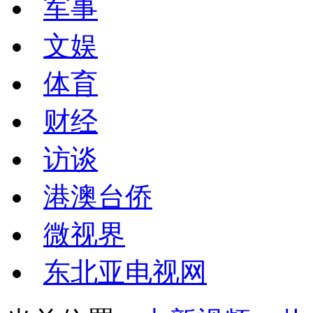
军事
文娱
体育
财经
访谈
港澳台侨
微视界
东北亚电视网