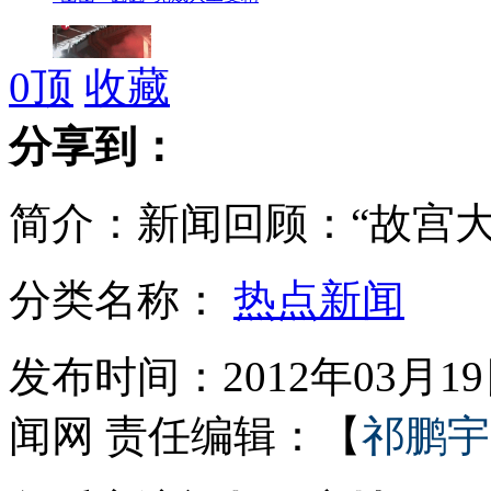
0
顶
收藏
希腊球迷骚乱 50人被捕
分享到：
简介：新闻回顾：“故宫大
新加坡上演“马路时装秀”
分类名称：
热点新闻
美国艺术家用灰尘当原料作画
发布时间：2012年03月19日
闻网
责任编辑：【
祁鹏宇
故宫盗窃案被告13年刑仍属轻判