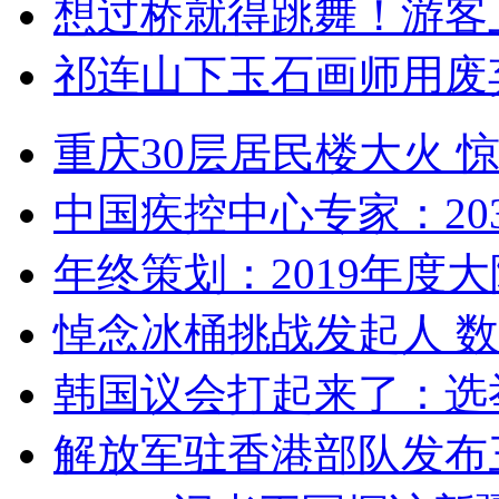
想过桥就得跳舞！游客
祁连山下玉石画师用废
重庆30层居民楼大火
中国疾控中心专家：203
年终策划：2019年度大陆
悼念冰桶挑战发起人 数百
韩国议会打起来了：选举
解放军驻香港部队发布三