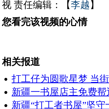
视
责任编辑：【
李越
】
"铁娘子"撒切尔夫人私人档案公布
您看完该视频的心情
众星贺张瑶出嫁 顾长卫变结巴
相关报道
山西运城恶犬咬伤多人 警民合力深夜将其击毙
打工仔为圆歌星梦 当
女孩北京地铁殴打老人 痛下狠手拳打脚踢
新疆一书屋店主免费帮近
无痛分娩是否安全 医生回应
新疆“打工者书屋”坚