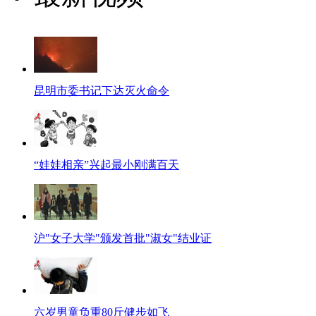
昆明市委书记下达灭火命令
“娃娃相亲”兴起最小刚满百天
沪"女子大学"颁发首批"淑女"结业证
六岁男童负重80斤健步如飞