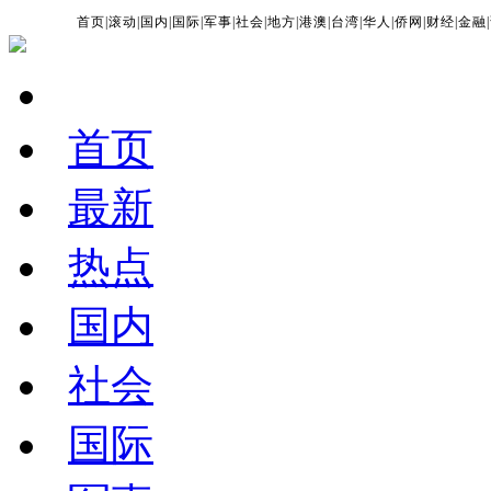
首页
|
滚动
|
国内
|
国际
|
军事
|
社会
|
地方
|
港澳
|
台湾
|
华人
|
侨网
|
财经
|
金融
|
首页
最新
热点
国内
社会
国际