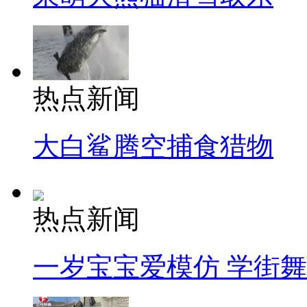
热点新闻
大白鲨腾空捕食猎物
热点新闻
一岁宝宝爱模仿 学街