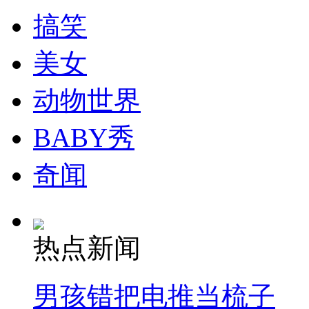
搞笑
纽约上演“枕头大战”
美女
司机酒驾遇交警 急速倒车逃窜
动物世界
BABY秀
奇闻
热点新闻
男孩错把电推当梳子