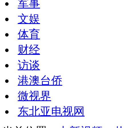
军事
文娱
体育
财经
访谈
港澳台侨
微视界
东北亚电视网