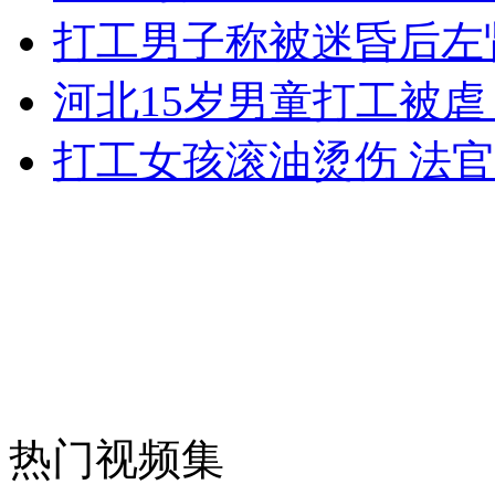
打工男子称被迷昏后左
外交部：反对强权政治霸凌主义
河北15岁男童打工被虐
外交部：有关国家言论片面不公正
打工女孩滚油烫伤 法
安徽一实载49人客车翻车
走！跟着总书记去植树
消防员救轻生者
花炮节热闹非凡
减压"枕头大战"
热门视频集