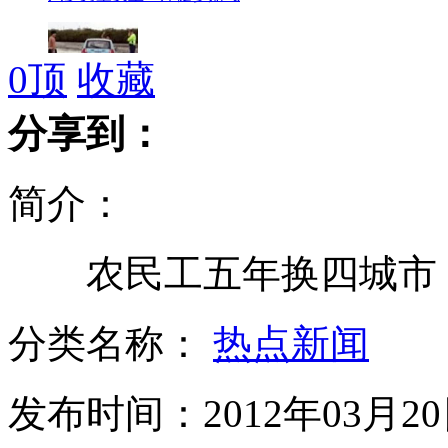
0
顶
收藏
日本游客盲从GPS把车开进大海
分享到：
简介：
83岁男空乘飞行里程可绕地球800圈
农民工五年换四城市，
东北军史研究会正式入驻大帅府
分类名称：
热点新闻
发布时间：2012年03月20日
审计署:京沪高铁欠款82亿元