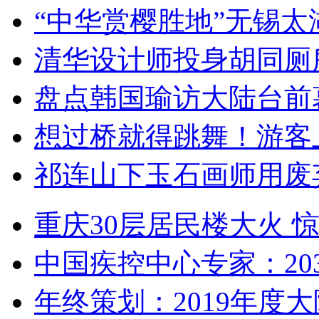
“中华赏樱胜地”无锡
清华设计师投身胡同厕
盘点韩国瑜访大陆台前
想过桥就得跳舞！游客
祁连山下玉石画师用废
重庆30层居民楼大火
中国疾控中心专家：203
年终策划：2019年度大陆