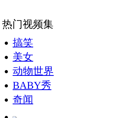
走！跟着总书记去植树
热门视频集
消防员救轻生者
花炮节热闹非凡
减压"枕头大战"
搞笑
美女
纽约上演“枕头大战”
动物世界
BABY秀
司机酒驾遇交警 急速倒车逃窜
奇闻