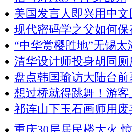
美国发言人即兴用中文
现代密码学之父如何保
“中华赏樱胜地”无锡
清华设计师投身胡同厕
盘点韩国瑜访大陆台前
想过桥就得跳舞！游客
祁连山下玉石画师用废
重庆30层居民楼大火