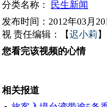
分类名称：
民生新闻
长裙妈妈示范踢足球 儿子都懵了!
发布时间：2012年03月20日
视
责任编辑：【
迟小莉
】
大学要求晨练打卡 学生盼天下雨
您看完该视频的心情
网友组"吃货团"要帮奥巴马吃鱼
警方追击20公里击毙咬死老妇灰狼
相关报道
山西运城恶犬咬伤多人 警民合力深夜将其击毙
旅客入境台湾带逾5条