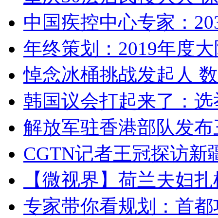
中国疾控中心专家：203
年终策划：2019年度大陆
悼念冰桶挑战发起人 数百
韩国议会打起来了：选举
解放军驻香港部队发布三
CGTN记者王冠探访新疆
【微视界】荷兰夫妇扎根青
专家带你看规划：首都功