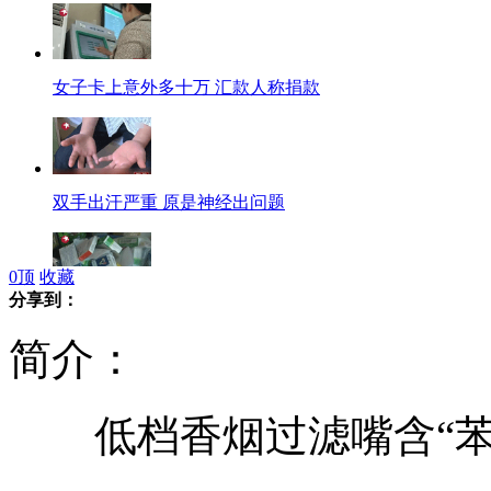
女子卡上意外多十万 汇款人称捐款
双手出汗严重 原是神经出问题
0
顶
收藏
分享到：
丈夫2000私房钱藏药盒被妻子卖掉
简介：
低档香烟过滤嘴含“苯
父亲骑电瓶车载女儿回家撞上面包车