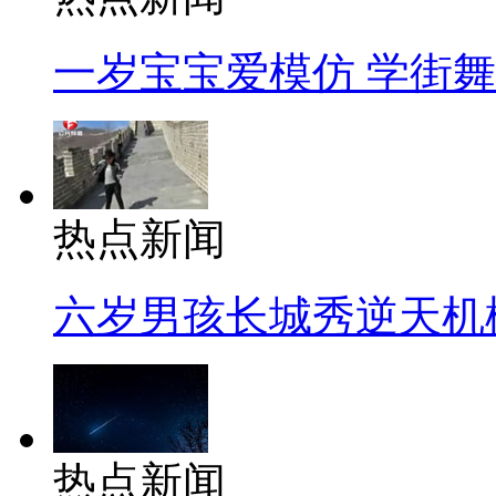
一岁宝宝爱模仿 学街
热点新闻
六岁男孩长城秀逆天机
热点新闻