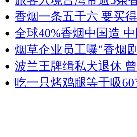
香烟一条五千六 要买
女孩北京地铁殴打老人 痛下狠手拳打脚踢
全球40%香烟中国造 
烟草企业员工曝"香烟
无痛分娩是否安全 医生回应
波兰王牌缉私犬退休 
外交部：反对强权政治霸凌主义
吃一只烤鸡腿等于吸6
外交部：有关国家言论片面不公正
安徽一实载49人客车翻车