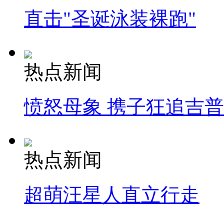
直击"圣诞泳装裸跑"
热点新闻
愤怒母象 携子狂追吉
热点新闻
超萌汪星人直立行走