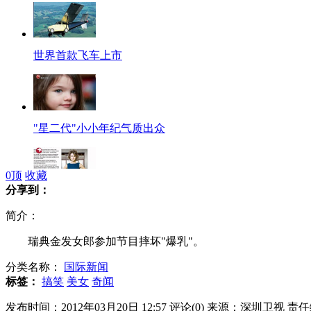
世界首款飞车上市
"星二代"小小年纪气质出众
0
顶
收藏
分享到：
叙总统夫人:"在家里我说了算"
简介：
瑞典金发女郎参加节目摔坏"爆乳"。
分类名称：
国际新闻
《面对面》单霁翔：让故宫更有尊严
标签：
搞笑
美女
奇闻
发布时间：2012年03月20日 12:57
评论(
0
)
来源：深圳卫视
责任