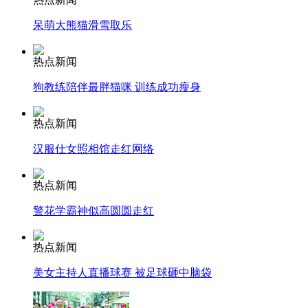
呆萌大熊猫滑雪取乐
走！跟着总书记去植树
热点新闻
狗教练陪伴最胖猫咪 训练成功瘦身
消防员救轻生者
花炮节热闹非凡
减压"枕头大战"
热点新闻
汉服仕女照相馆走红网络
纽约上演“枕头大战”
热点新闻
警花学霸神似高圆圆走红
司机酒驾遇交警 急速倒车逃窜
热点新闻
美女主持人直播球赛 被足球砸中脑袋