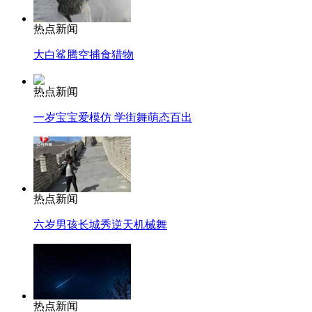
热点新闻
大白鲨腾空捕食猎物
热点新闻
一岁宝宝爱模仿 学街舞萌态百出
热点新闻
六岁男孩长城秀逆天机械舞
热点新闻