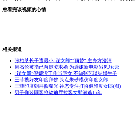
您看完该视频的心情
华尔街薪酬"重男轻女"严重
男子持双刀劫持女童被击毙
相关报道
张柏芝长子遭最小"谋
女郎
""顶替" 主办方澄清
周杰伦被指已向昆凌求婚 为避嫌新电影另觅J
女郎
"谋
女郎
"倪妮没工作当宅女 不知张艺谋结婚生子
金发女郎参加节目摔坏"爆乳"
王菲携好友印度拜佛 头点朱砂模仿印度
女郎
王菲印度朝拜照曝光 神态专注打扮似印度
女郎
(图)
男子佯装顾客抢劫迪厅拉客
女郎
潜逃15年
王晶新电影被指恶整周星驰
山西运城恶犬咬伤多人 警民合力深夜将其击毙