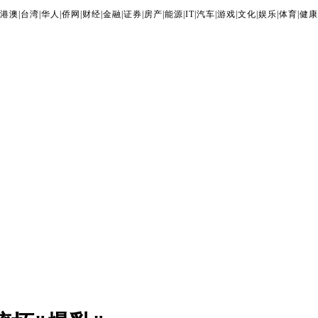
港澳
|
台湾
|
华人
|
侨网
|
财经
|
金融
|
证券
|
房产
|
能源
|
IT
|
汽车
|
游戏
|
文化
|
娱乐
|
体育
|
健康