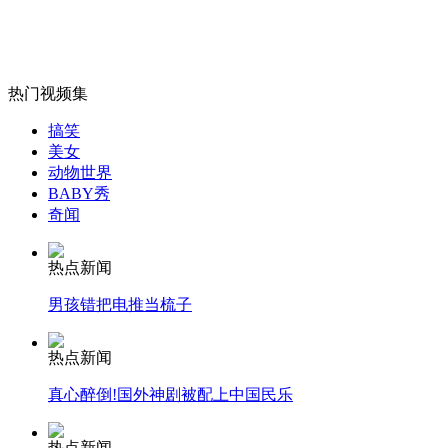
女孩北京地铁殴打老人 痛下狠手拳打脚踢
热门视频集
搞笑
美女
无痛分娩是否安全 医生回应
动物世界
BABY秀
奇闻
外交部：反对强权政治霸凌主义
热点新闻
外交部：有关国家言论片面不公正
男孩错把电推当梳子
热点新闻
真心醉倒!国外神剧被配上中国民乐
安徽一实载49人客车翻车
热点新闻