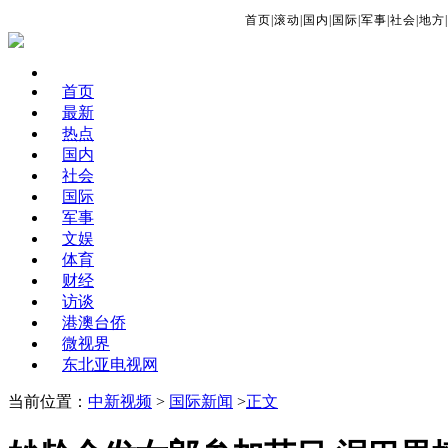
首页
|
滚动
|
国内
|
国际
|
军事
|
社会
|
地方
|
首页
最新
热点
国内
社会
国际
军事
文娱
体育
财经
访谈
港澳台侨
微视界
东北亚电视网
当前位置：
中新视频
>
国际新闻
>
正文