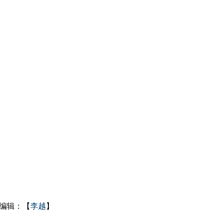
编辑：【
李越
】