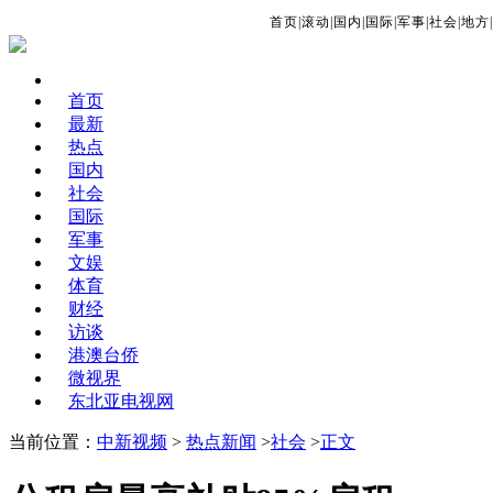
首页
|
滚动
|
国内
|
国际
|
军事
|
社会
|
地方
|
首页
最新
热点
国内
社会
国际
军事
文娱
体育
财经
访谈
港澳台侨
微视界
东北亚电视网
当前位置：
中新视频
>
热点新闻
>
社会
>
正文