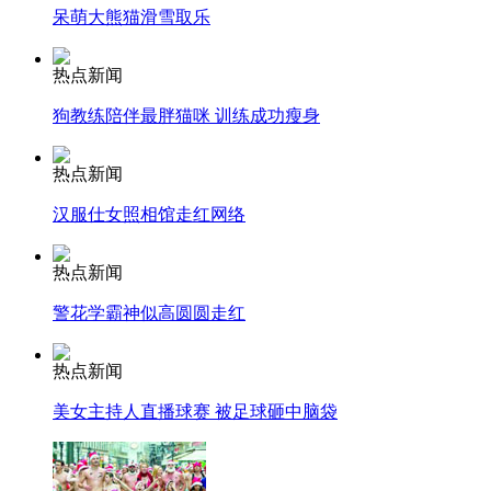
呆萌大熊猫滑雪取乐
走！跟着总书记去植树
热点新闻
狗教练陪伴最胖猫咪 训练成功瘦身
消防员救轻生者
花炮节热闹非凡
减压"枕头大战"
热点新闻
汉服仕女照相馆走红网络
纽约上演“枕头大战”
热点新闻
警花学霸神似高圆圆走红
司机酒驾遇交警 急速倒车逃窜
热点新闻
美女主持人直播球赛 被足球砸中脑袋