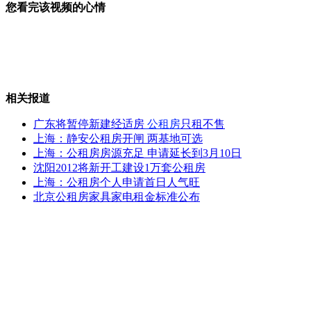
您看完该视频的心情
护眼灯没有"国标" 厂家自由生产
相关报道
青海“陨石雨”样本运抵回京
广东将暂停新建经适房
公租房
只租不售
上海：静安公租房开闸 两基地可选
上海：公租房房源充足 申请延长到3月10日
沈阳2012将新开工建设1万套公租房
高晓松四月展开作品巡演
上海：公租房个人申请首日人气旺
北京公租房家具家电租金标准公布
世界首款飞车上市
山西运城恶犬咬伤多人 警民合力深夜将其击毙