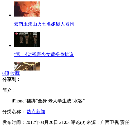
云南玉溪山火七名嫌疑人被拘
"官二代"残害少女遭裸身抗议
0
顶
收藏
分享到：
“90后”俊男美女竞逐空乘
简介：
iPhone“捆绑”全身 老人学生成“水客”
分类名称：
热点新闻
海口一高校男生刺死女生后跳楼自杀
发布时间：2012年03月20日 21:03
评论(
0
)
来源：广西卫视
责任