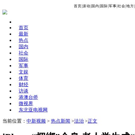
首页
|
滚动
|
国内
|
国际
|
军事
|
社会
|
地方
|
首页
最新
热点
国内
社会
国际
军事
文娱
体育
财经
访谈
港澳台侨
微视界
东北亚电视网
当前位置：
中新视频
>
热点新闻
>
法治
>
正文