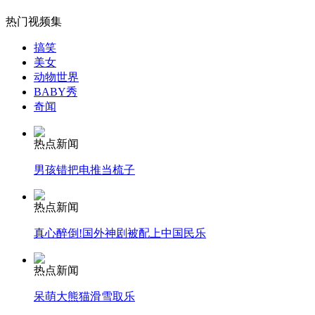
热门视频集
搞笑
美女
女孩北京地铁殴打老人 痛下狠手拳打脚踢
动物世界
BABY秀
奇闻
无痛分娩是否安全 医生回应
热点新闻
外交部：反对强权政治霸凌主义
男孩错把电推当梳子
热点新闻
外交部：有关国家言论片面不公正
真心醉倒!国外神剧被配上中国民乐
热点新闻
安徽一实载49人客车翻车
呆萌大熊猫滑雪取乐