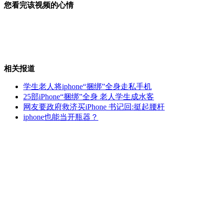
您看完该视频的心情
电影节公益放映修复后经典电影老片
相关报道
拿什么拯救未老先衰的大学生
学生老人将iphone“捆绑”全身走私手机
25部iPhone“捆绑”全身 老人学生成水客
网友要政府救济买iPhone 书记回:挺起腰杆
iphone也能当开瓶器？
把活人当"尸体"丢弃的三宗罪
美国苹果公司宣布"分红"
山西运城恶犬咬伤多人 警民合力深夜将其击毙