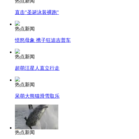
热点新闻
直击"圣诞泳装裸跑"
热点新闻
愤怒母象 携子狂追吉普车
热点新闻
超萌汪星人直立行走
热点新闻
呆萌大熊猫滑雪取乐
热点新闻