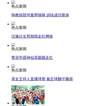
热点新闻
狗教练陪伴最胖猫咪 训练成功瘦身
走！跟着总书记去植树
热点新闻
消防员救轻生者
花炮节热闹非凡
减压"枕头大战"
汉服仕女照相馆走红网络
热点新闻
警花学霸神似高圆圆走红
纽约上演“枕头大战”
热点新闻
司机酒驾遇交警 急速倒车逃窜
美女主持人直播球赛 被足球砸中脑袋