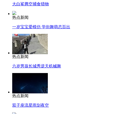
大白鲨腾空捕食猎物
热点新闻
一岁宝宝爱模仿 学街舞萌态百出
热点新闻
六岁男孩长城秀逆天机械舞
热点新闻
双子座流星雨划夜空