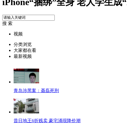
iPhone“捆绑”全身 老人学生成
搜 索
视频
分类浏览
大家都在看
最新视频
青岛涉黑案：聂磊死刑
昔日地王6折贱卖 豪宅涌现降价潮