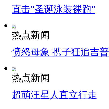
直击"圣诞泳装裸跑"
热点新闻
愤怒母象 携子狂追吉
热点新闻
超萌汪星人直立行走