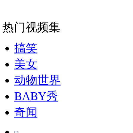
走！跟着总书记去植树
热门视频集
消防员救轻生者
花炮节热闹非凡
减压"枕头大战"
搞笑
美女
纽约上演“枕头大战”
动物世界
BABY秀
司机酒驾遇交警 急速倒车逃窜
奇闻