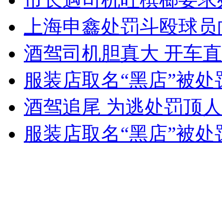
上海申鑫处罚斗殴球员
女孩北京地铁殴打老人 痛下狠手拳打脚踢
酒驾司机胆真大 开车
服装店取名“黑店”被处
无痛分娩是否安全 医生回应
酒驾追尾 为逃处罚顶
外交部：反对强权政治霸凌主义
服装店取名“黑店”被处
外交部：有关国家言论片面不公正
安徽一实载49人客车翻车