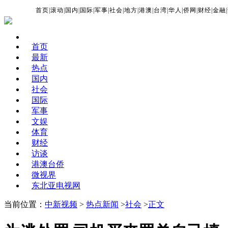
首页
|
滚动
|
国内
|
国际
|
军事
|
社会
|
地方
|
港澳
|
台湾
|
华人
|
侨网
|
财经
|
金融
|
首页
最新
热点
国内
社会
国际
军事
文娱
体育
财经
访谈
港澳台侨
微视界
东北亚电视网
当前位置：
中新视频
>
热点新闻
>
社会
>
正文