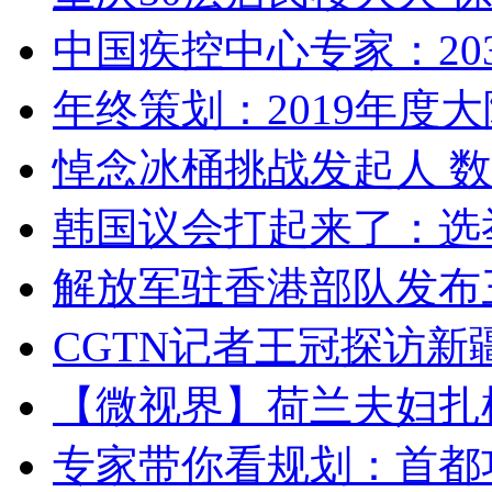
中国疾控中心专家：203
年终策划：2019年度大陆
悼念冰桶挑战发起人 数百
韩国议会打起来了：选举
解放军驻香港部队发布三
CGTN记者王冠探访新疆
【微视界】荷兰夫妇扎根青
专家带你看规划：首都功