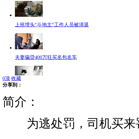
上班埋头"斗地主"工作人员被清退
夫妻骗贷400万狂买名包名车
0
顶
收藏
分享到：
小猫成功预测50名起死亡病例
简介：
为逃处罚，司机买来
公务员录用要毕业女生填例假周期