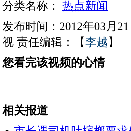
分类名称：
热点新闻
两名护士心理扭曲进行"杀人竞赛"
发布时间：2012年03月21日
视
责任编辑：【
李越
】
叙爆发激烈枪战 反对派"炫耀武力"
您看完该视频的心情
H&M、ZARA再上质检黑名单
女权团体裸身抗议"官二代"残害少女
相关报道
山西运城恶犬咬伤多人 警民合力深夜将其击毙
市长遇司机吐槟榔要求