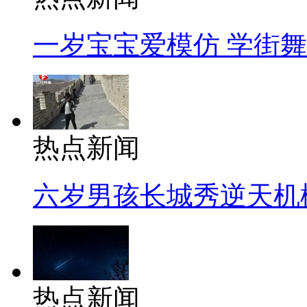
一岁宝宝爱模仿 学街
热点新闻
六岁男孩长城秀逆天机
热点新闻