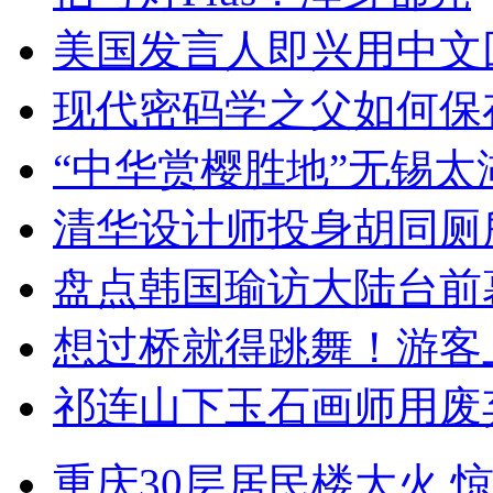
美国发言人即兴用中文
现代密码学之父如何保
“中华赏樱胜地”无锡
清华设计师投身胡同厕
盘点韩国瑜访大陆台前
想过桥就得跳舞！游客
祁连山下玉石画师用废
重庆30层居民楼大火