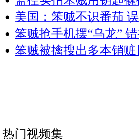
美国：笨贼不识番茄 
女孩北京地铁殴打老人 痛下狠手拳打脚踢
笨贼抢手机摆“乌龙” 
笨贼被擒搜出多本销赃
无痛分娩是否安全 医生回应
外交部：反对强权政治霸凌主义
外交部：有关国家言论片面不公正
安徽一实载49人客车翻车
热门视频集