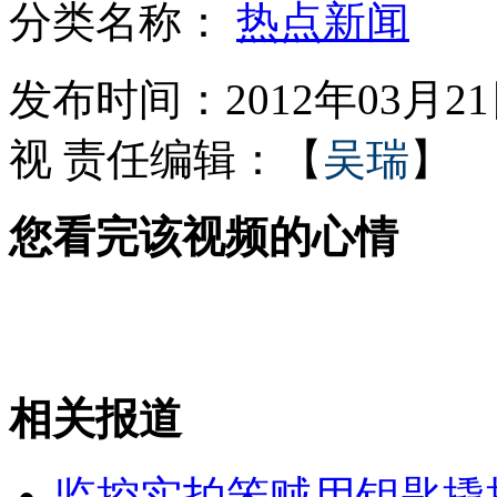
分类名称：
热点新闻
22岁数学奇才刘路成最年轻教授
发布时间：2012年03月21日
视
责任编辑：【
吴瑞
】
日考虑在冲绳部署爱国者3型导弹
您看完该视频的心情
司机用橡皮筋将手机绑耳旁
盐城4头死鲸不达标本要求深埋处理
相关报道
山西运城恶犬咬伤多人 警民合力深夜将其击毙
监控实拍笨贼用钥匙撬