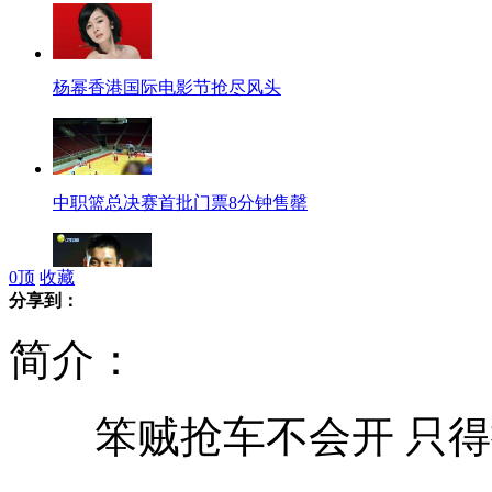
杨幂香港国际电影节抢尽风头
中职篮总决赛首批门票8分钟售罄
0
顶
收藏
分享到：
林书豪代言汽车 在纽约从未买车
简介：
笨贼抢车不会开 只得
印度成亚洲购置常规武器最大买家