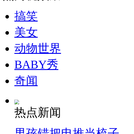
搞笑
走！跟着总书记去植树
美女
消防员救轻生者
花炮节热闹非凡
减压"枕头大战"
动物世界
BABY秀
纽约上演“枕头大战”
奇闻
司机酒驾遇交警 急速倒车逃窜
热点新闻
男孩错把电推当梳子