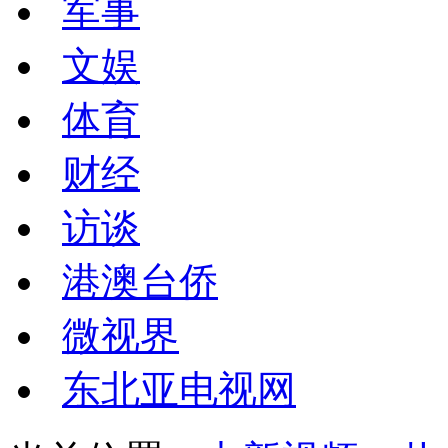
军事
文娱
体育
财经
访谈
港澳台侨
微视界
东北亚电视网