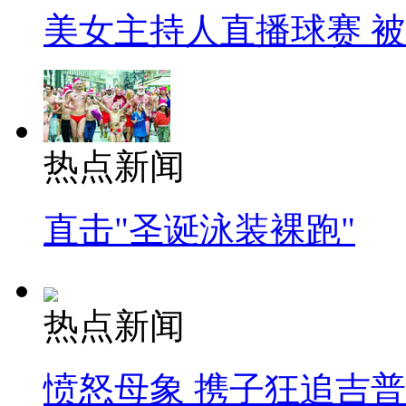
美女主持人直播球赛 
热点新闻
直击"圣诞泳装裸跑"
热点新闻
愤怒母象 携子狂追吉