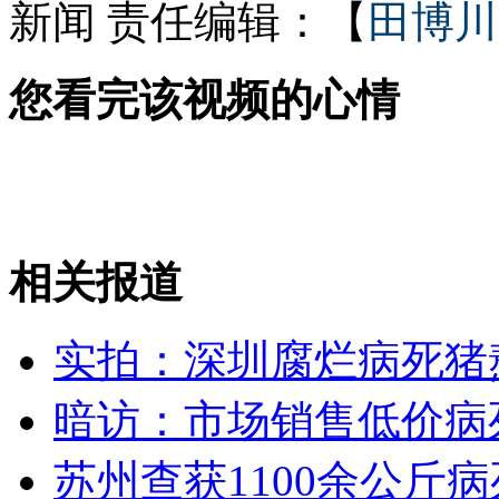
新闻
责任编辑：【
田博川
上海女子大学颁发淑女证
您看完该视频的心情
残疾乞丐"喊话哥"上一年级
相关报道
山西运城恶犬咬伤多人 警民合力深夜将其击毙
实拍：深圳腐烂病死猪
女孩北京地铁殴打老人 痛下狠手拳打脚踢
暗访：市场销售低价病
无痛分娩是否安全 医生回应
苏州查获1100余公斤