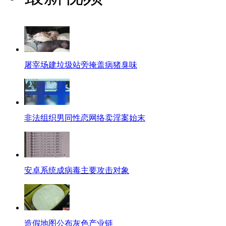
屠宰场建垃圾站旁掩盖病猪臭味
非法组织男同性恋网络卖淫案始末
安卓系统成病毒主要攻击对象
造假地图公布灰色产业链