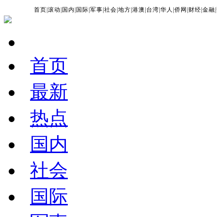
首页
|
滚动
|
国内
|
国际
|
军事
|
社会
|
地方
|
港澳
|
台湾
|
华人
|
侨网
|
财经
|
金融
|
首页
最新
热点
国内
社会
国际