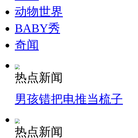
动物世界
纽约上演“枕头大战”
BABY秀
司机酒驾遇交警 急速倒车逃窜
奇闻
热点新闻
男孩错把电推当梳子
热点新闻