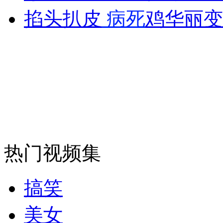
掐头扒皮
病死
鸡华丽变
外交部：反对强权政治霸凌主义
外交部：有关国家言论片面不公正
安徽一实载49人客车翻车
热门视频集
走！跟着总书记去植树
搞笑
消防员救轻生者
花炮节热闹非凡
减压"枕头大战"
美女