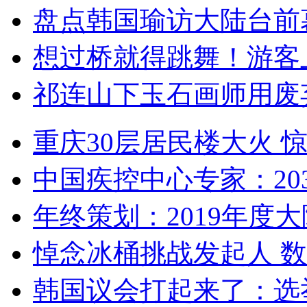
盘点韩国瑜访大陆台前
想过桥就得跳舞！游客
祁连山下玉石画师用废
重庆30层居民楼大火
中国疾控中心专家：203
年终策划：2019年度大陆
悼念冰桶挑战发起人 数百
韩国议会打起来了：选举