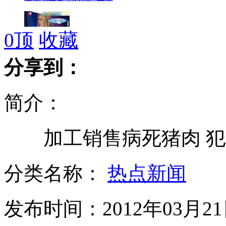
0
顶
收藏
美女主持被惹毛当场发飙爆粗口
分享到：
简介：
盗狗男子为逃查处撞飞辅警
加工销售病死猪肉 犯
姚明退役后首现休斯敦主场观看NBA
分类名称：
热点新闻
发布时间：2012年03月21日
主人崇拜外星人 狗狗也跟风