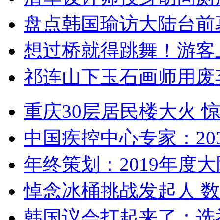
盘点韩国瑜访大陆台前
想过桥就得跳舞！游客
祁连山下玉石画师用废
重庆30层居民楼大火
中国疾控中心专家：203
年终策划：2019年度大陆
悼念冰桶挑战发起人 数百
韩国议会打起来了：选举