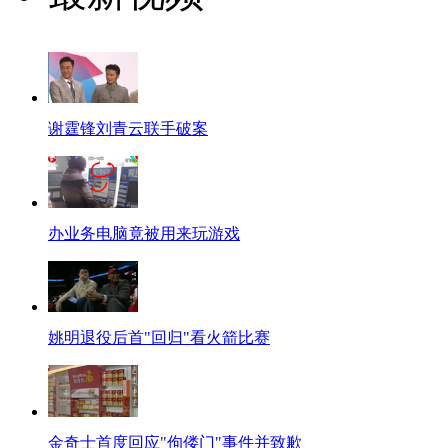
谢霆锋刘青云联手破案
办业务电脑竟被用来玩游戏
姚明退役后首"回归"看火箭比赛
金奇士首度回应"佝偻门"事件并致歉