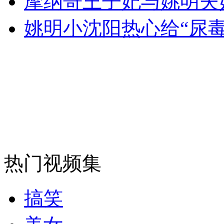
摩纳哥王子妃与姚明夫
姚明小沈阳热心给“尿
纽约上演“枕头大战”
司机酒驾遇交警 急速倒车逃窜
热门视频集
搞笑