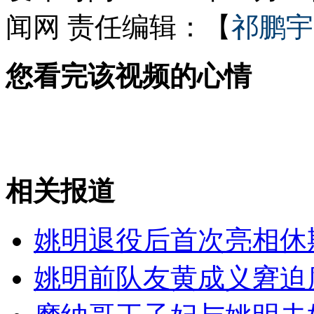
闻网
责任编辑：【
祁鹏宇
外交部：反对强权政治霸凌主义
您看完该视频的心情
外交部：有关国家言论片面不公正
安徽一实载49人客车翻车
相关报道
走！跟着总书记去植树
姚明退役后首次亮相休
姚明前队友黄成义窘迫
消防员救轻生者
花炮节热闹非凡
减压"枕头大战"