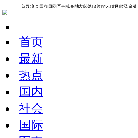
首页
|
滚动
|
国内
|
国际
|
军事
|
社会
|
地方
|
港澳
|
台湾
|
华人
|
侨网
|
财经
|
金融
|
首页
最新
热点
国内
社会
国际