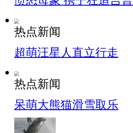
愤怒母象 携子狂追吉
热点新闻
超萌汪星人直立行走
热点新闻
呆萌大熊猫滑雪取乐