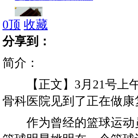
0
顶
收藏
游客实拍“空中飞舞”缆车高空卡壳
分享到：
简介：
女友上厕所遭阻 男子捅死保安
【正文】3月21号上午
日考虑在冲绳部署"爱国者3"型导弹
骨科医院见到了正在做康
作为曾经的篮球运动员，
高中女生穿汉服被学校要求换掉