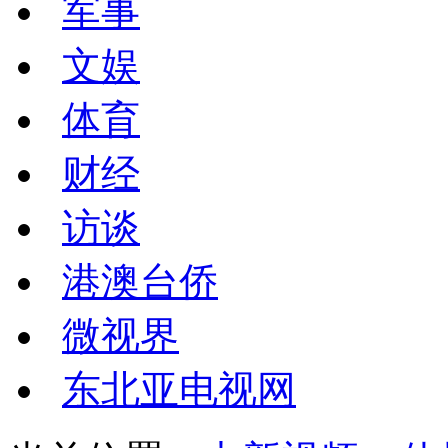
军事
文娱
体育
财经
访谈
港澳台侨
微视界
东北亚电视网