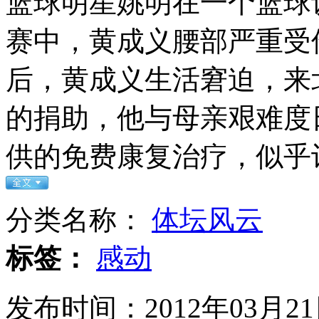
篮球明星姚明在一个篮球
赛中，黄成义腰部严重受
叙反对派武装被指处决政府支持者
后，黄成义生活窘迫，来
的捐助，他与母亲艰难度
各地小偷聚集开年会搞竞赛被一锅端
供的免费康复治疗，似乎
山西运城恶犬咬伤多人 警民合力深夜将其击毙
分类名称：
体坛风云
女孩北京地铁殴打老人 痛下狠手拳打脚踢
标签：
感动
无痛分娩是否安全 医生回应
发布时间：2012年03月21日