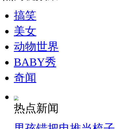
搞笑
走！跟着总书记去植树
美女
消防员救轻生者
花炮节热闹非凡
减压"枕头大战"
动物世界
BABY秀
纽约上演“枕头大战”
奇闻
司机酒驾遇交警 急速倒车逃窜
热点新闻
男孩错把电推当梳子