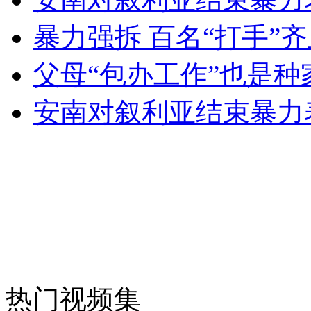
暴力强拆 百名“打手”
女孩北京地铁殴打老人 痛下狠手拳打脚踢
父母“包办工作”也是种
安南对叙利亚结束暴力
无痛分娩是否安全 医生回应
外交部：反对强权政治霸凌主义
外交部：有关国家言论片面不公正
安徽一实载49人客车翻车
热门视频集