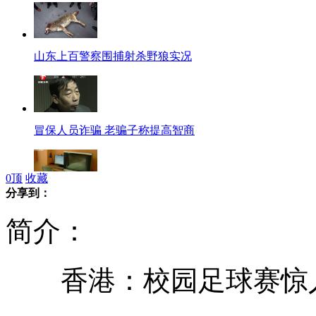
山东上百警察围捕射杀野狼实况
冒保人员诈骗 老骗子称提高智商
0
顶
收藏
分享到：
男子频繁入住酒店只为偷硬盘
简介：
香港：校园足球赛惊人
公交公司挂豪车标志提醒司机躲着走