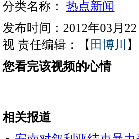
分类名称：
热点新闻
CBA总决赛京粤大战一触即发
发布时间：2012年03月22日
视
责任编辑：【
田博川
】
故宫失窃大殿重新开展 安防提高
您看完该视频的心情
扣篮过猛 把自己扣进篮筐
相关报道
未开包救灾物资回应 系库存储备
安南对叙利亚结束暴力
山西运城恶犬咬伤多人 警民合力深夜将其击毙