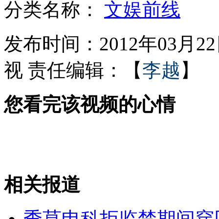
分类名称：
文娱前线
叙反对派武装被指处决政府支持者
发布时间：2012年03月22日
视
责任编辑：【
李越
】
各地小偷聚集开年会搞竞赛被一锅端
您看完该视频的心情
韩媒:朝鲜伊朗导弹基地"极其相似"
北京男篮总决赛首战胜广东场面火爆
相关报道
山西运城恶犬咬伤多人 警民合力深夜将其击毙
季莫申科拒监禁期间穿