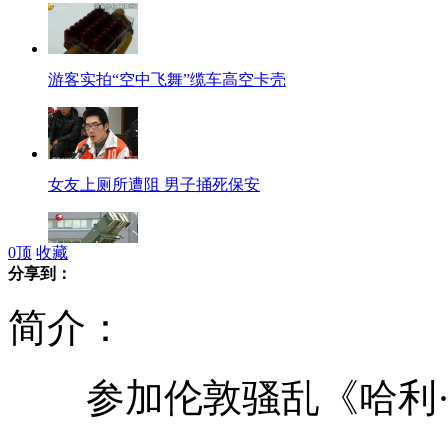
游客实拍“空中飞舞”缆车高空卡壳
女友上厕所遭阻 男子捅死保安
0
顶
收藏
分享到：
日考虑在冲绳部署"爱国者3"型导弹
简介：
参加伦敦骚乱《哈利·
高中女生穿汉服被学校要求换掉