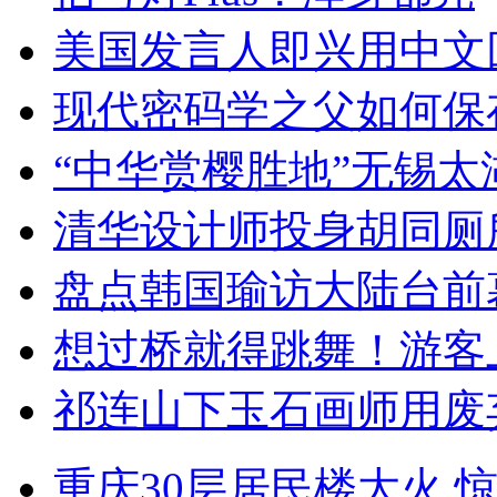
美国发言人即兴用中文
现代密码学之父如何保
“中华赏樱胜地”无锡
清华设计师投身胡同厕
盘点韩国瑜访大陆台前
想过桥就得跳舞！游客
祁连山下玉石画师用废
重庆30层居民楼大火