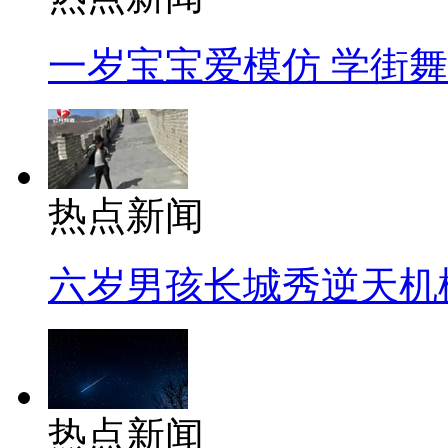
一岁宝宝爱模仿 学街
热点新闻
六岁男孩长城秀逆天机
热点新闻