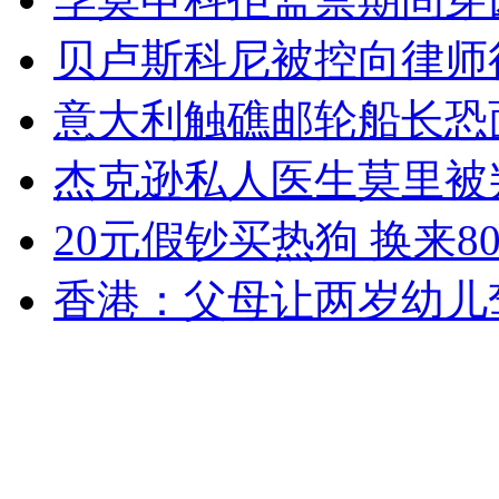
贝卢斯科尼被控向律师
女孩北京地铁殴打老人 痛下狠手拳打脚踢
意大利触礁邮轮船长恐面
杰克逊私人医生莫里被
无痛分娩是否安全 医生回应
20元假钞买热狗 换来8
外交部：反对强权政治霸凌主义
香港：父母让两岁幼儿
外交部：有关国家言论片面不公正
安徽一实载49人客车翻车