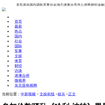
首页
|
滚动
|
国内
|
国际
|
军事
|
社会
|
地方
|
港澳
|
台湾
|
华人
|
侨网
|
财经
|
金融
|
首页
最新
热点
国内
社会
国际
军事
文娱
体育
财经
访谈
港澳台侨
微视界
东北亚电视网
当前位置：
中新视频
>
文娱前线
>
娱乐
>
正文