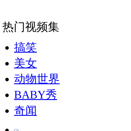
走！跟着总书记去植树
热门视频集
消防员救轻生者
花炮节热闹非凡
减压"枕头大战"
搞笑
美女
纽约上演“枕头大战”
动物世界
BABY秀
司机酒驾遇交警 急速倒车逃窜
奇闻