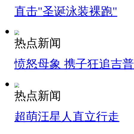
直击"圣诞泳装裸跑"
热点新闻
愤怒母象 携子狂追吉
热点新闻
超萌汪星人直立行走