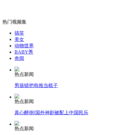
热门视频集
女孩北京地铁殴打老人 痛下狠手拳打脚踢
搞笑
美女
动物世界
无痛分娩是否安全 医生回应
BABY秀
奇闻
外交部：反对强权政治霸凌主义
热点新闻
男孩错把电推当梳子
外交部：有关国家言论片面不公正
热点新闻
真心醉倒!国外神剧被配上中国民乐
安徽一实载49人客车翻车
热点新闻