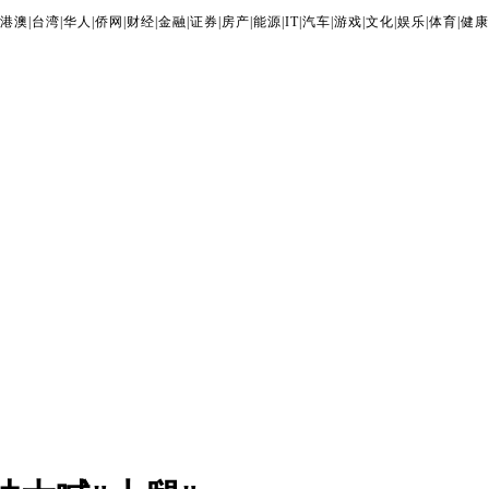
港澳
|
台湾
|
华人
|
侨网
|
财经
|
金融
|
证券
|
房产
|
能源
|
IT
|
汽车
|
游戏
|
文化
|
娱乐
|
体育
|
健康