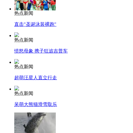
热点新闻
直击"圣诞泳装裸跑"
热点新闻
愤怒母象 携子狂追吉普车
热点新闻
超萌汪星人直立行走
热点新闻
呆萌大熊猫滑雪取乐