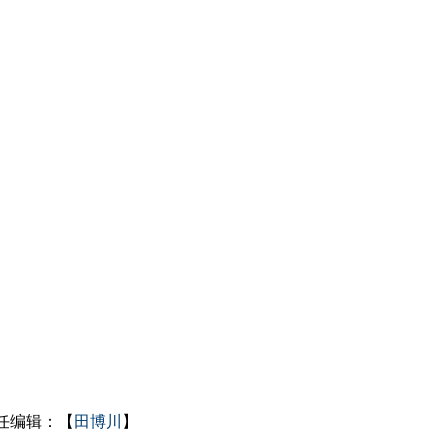
任编辑：【
田博川
】