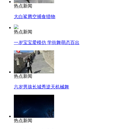
热点新闻
大白鲨腾空捕食猎物
热点新闻
一岁宝宝爱模仿 学街舞萌态百出
热点新闻
六岁男孩长城秀逆天机械舞
热点新闻