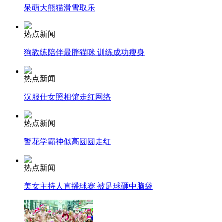
呆萌大熊猫滑雪取乐
走！跟着总书记去植树
热点新闻
狗教练陪伴最胖猫咪 训练成功瘦身
消防员救轻生者
花炮节热闹非凡
减压"枕头大战"
热点新闻
汉服仕女照相馆走红网络
纽约上演“枕头大战”
热点新闻
警花学霸神似高圆圆走红
司机酒驾遇交警 急速倒车逃窜
热点新闻
美女主持人直播球赛 被足球砸中脑袋