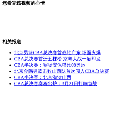
您看完该视频的心情
90后大学生制"魔兽地图"获老师支持
相关报道
江西"教授村"培养出300余名教授
北京男篮CBA总决赛首战胜广东 场面火爆
CBA总决赛首迁五棵松 京粤大战一触即发
CBA半决赛：赛场安保堪比08奥运
北京金隅男篮击败山西队首次闯入CBA总决赛
校方称开除"教室接吻学生"有依据
CBA半决赛：北京淘汰山西
CBA总决赛赛程出炉：3月21日打响首战
谢霆锋刘青云联手破案
山西运城恶犬咬伤多人 警民合力深夜将其击毙