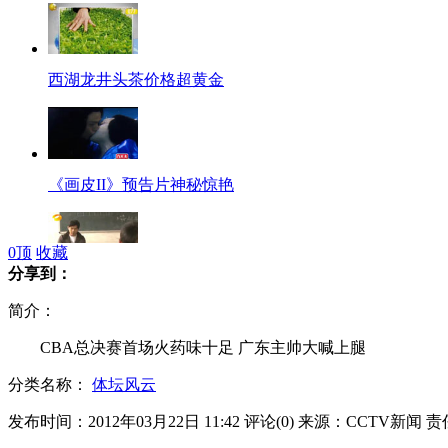
西湖龙井头茶价格超黄金
《画皮II》预告片神秘惊艳
0
顶
收藏
分享到：
周杰伦希望小学里客串老师
简介：
CBA总决赛首场火药味十足 广东主帅大喊上腿
分类名称：
体坛风云
CBA总决赛:广东主帅大喊"上腿"
发布时间：2012年03月22日 11:42
评论(
0
)
来源：CCTV新闻
责