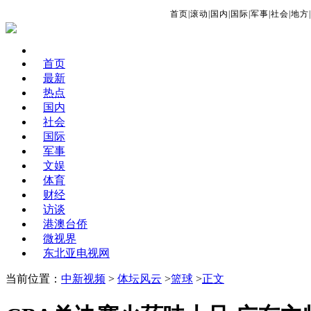
首页
|
滚动
|
国内
|
国际
|
军事
|
社会
|
地方
|
首页
最新
热点
国内
社会
国际
军事
文娱
体育
财经
访谈
港澳台侨
微视界
东北亚电视网
当前位置：
中新视频
>
体坛风云
>
篮球
>
正文