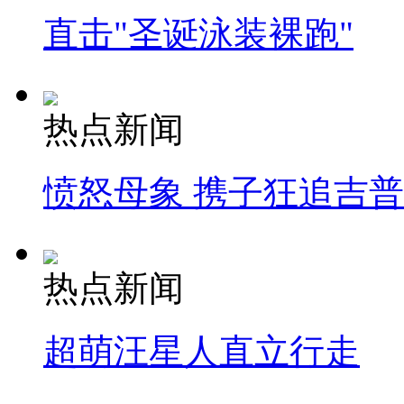
直击"圣诞泳装裸跑"
热点新闻
愤怒母象 携子狂追吉
热点新闻
超萌汪星人直立行走