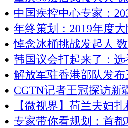
中国疾控中心专家：203
年终策划：2019年度大陆
悼念冰桶挑战发起人 数百
韩国议会打起来了：选举
解放军驻香港部队发布三
CGTN记者王冠探访新疆
【微视界】荷兰夫妇扎根青
专家带你看规划：首都功