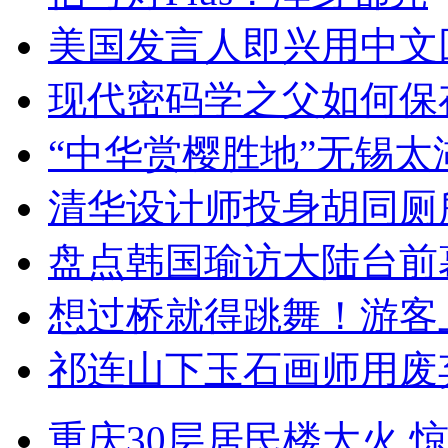
美国发言人即兴用中文
现代密码学之父如何保
“中华赏樱胜地”无锡
清华设计师投身胡同厕
盘点韩国瑜访大陆台前
想过桥就得跳舞！游客
祁连山下玉石画师用废
重庆30层居民楼大火