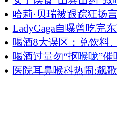
哈莉·贝瑞被跟踪狂扬
女孩北京地铁殴打老人 痛下狠手拳打脚踢
LadyGaga自曝曾吃完
喝酒8大误区：兑饮料
无痛分娩是否安全 医生回应
喝酒过量勿“抠
喉咙
”催
外交部：反对强权政治霸凌主义
医院耳鼻喉科热闹:飙歌
外交部：有关国家言论片面不公正
安徽一实载49人客车翻车