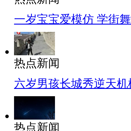
一岁宝宝爱模仿 学街
热点新闻
六岁男孩长城秀逆天机
热点新闻