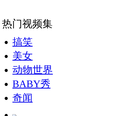
走！跟着总书记去植树
热门视频集
消防员救轻生者
花炮节热闹非凡
减压"枕头大战"
搞笑
美女
纽约上演“枕头大战”
动物世界
BABY秀
司机酒驾遇交警 急速倒车逃窜
奇闻