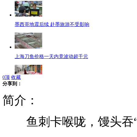
墨西哥地震后续 赴墨旅游不受影响
上海刀鱼价格一天内竟波动超千元
0
顶
收藏
分享到：
沈阳昨日大风 瞬时风力近9级
简介：
鱼刺卡喉咙，馒头吞“
林书豪惊艳 尼克106:87大胜猛龙