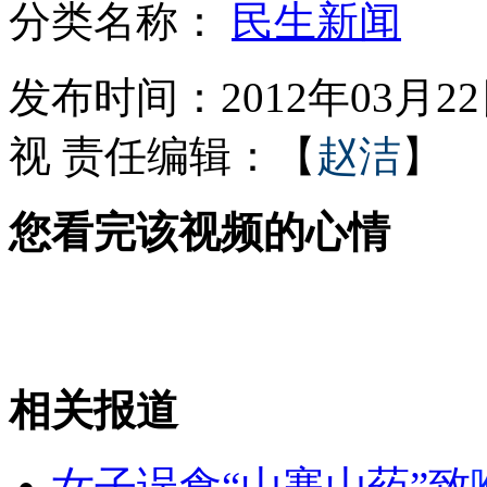
分类名称：
民生新闻
马里首都军人哗变国家电视台被占领
发布时间：2012年03月22日
视
责任编辑：【
赵洁
】
男子吸毒后驾驶 高速路上连撞9车
您看完该视频的心情
驻韩美军展示主力战车意在向朝施压
孩子模仿"小飞侠"跳楼
相关报道
山西运城恶犬咬伤多人 警民合力深夜将其击毙
女子误食“山寨山药”致