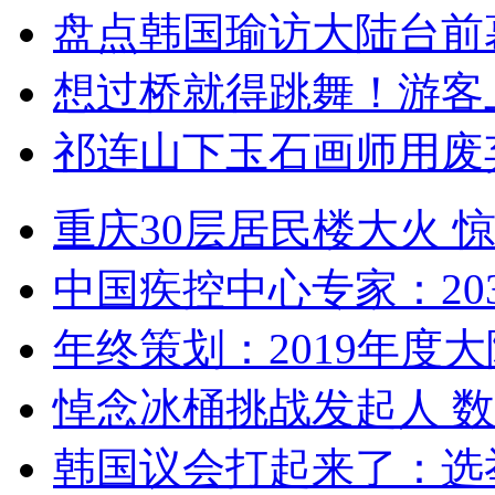
盘点韩国瑜访大陆台前
想过桥就得跳舞！游客
祁连山下玉石画师用废
重庆30层居民楼大火
中国疾控中心专家：203
年终策划：2019年度大陆
悼念冰桶挑战发起人 数百
韩国议会打起来了：选举