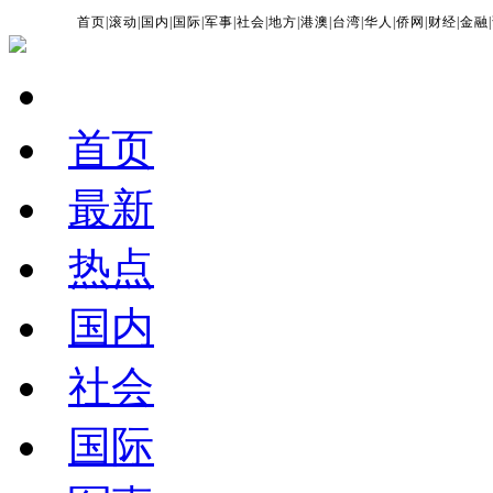
首页
|
滚动
|
国内
|
国际
|
军事
|
社会
|
地方
|
港澳
|
台湾
|
华人
|
侨网
|
财经
|
金融
|
首页
最新
热点
国内
社会
国际