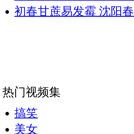
初春甘蔗易发霉 沈阳
外交部：反对强权政治霸凌主义
外交部：有关国家言论片面不公正
安徽一实载49人客车翻车
热门视频集
走！跟着总书记去植树
搞笑
消防员救轻生者
花炮节热闹非凡
减压"枕头大战"
美女