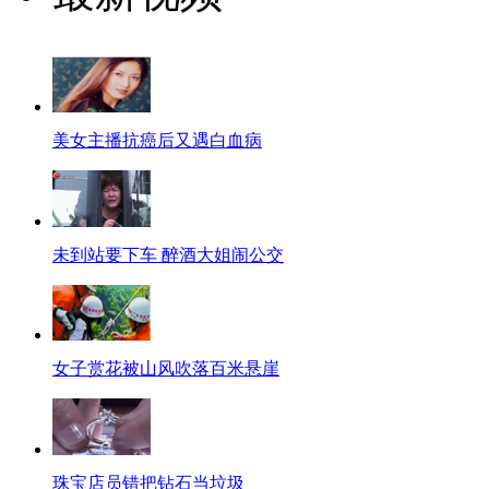
美女主播抗癌后又遇白血病
未到站要下车 醉酒大姐闹公交
女子赏花被山风吹落百米悬崖
珠宝店员错把钻石当垃圾