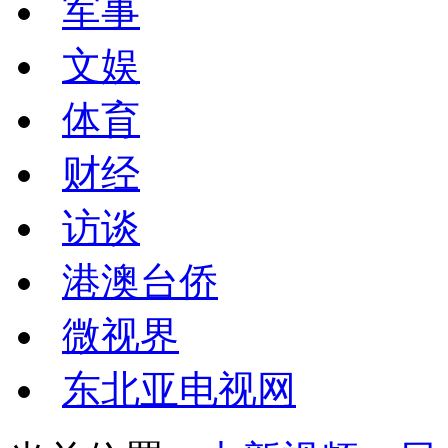
军事
文娱
体育
财经
访谈
港澳台侨
微视界
东北亚电视网