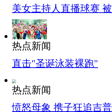
美女主持人直播球赛 
热点新闻
直击"圣诞泳装裸跑"
热点新闻
愤怒母象 携子狂追吉