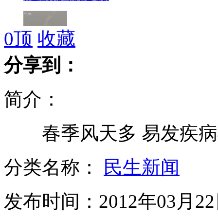
0
顶
收藏
300米高空看PM2.5瞬间"变脸"
分享到：
简介：
美军公开最新非致命性武器
春季风天多 易发疾病
袖珍吉娃娃出生时仅42.5克
分类名称：
民生新闻
发布时间：2012年03月22日
视频裸聊诈骗 "美女"竟是大男人