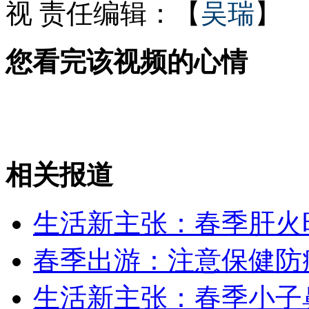
视
责任编辑：【
吴瑞
】
您看完该视频的心情
一线明星片酬25年涨5000倍
世界水日 教你健康合理喝水
相关报道
山西运城恶犬咬伤多人 警民合力深夜将其击毙
生活新主张：春季肝火
女孩北京地铁殴打老人 痛下狠手拳打脚踢
春季出游：注意保健防
生活新主张：春季小子
无痛分娩是否安全 医生回应