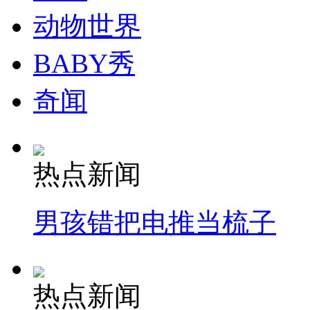
动物世界
纽约上演“枕头大战”
BABY秀
奇闻
司机酒驾遇交警 急速倒车逃窜
热点新闻
男孩错把电推当梳子
热点新闻