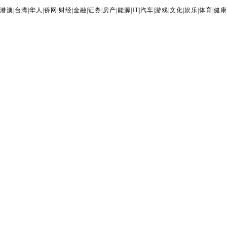
港澳
|
台湾
|
华人
|
侨网
|
财经
|
金融
|
证券
|
房产
|
能源
|
IT
|
汽车
|
游戏
|
文化
|
娱乐
|
体育
|
健康