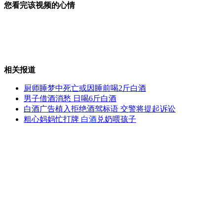
您看完该视频的心情
成都艺人独创"手电影"演绎民间绝技
相关报道
震撼!旧书打造逼真地质奇观
厨师睡梦中死亡或因睡前喝2斤白酒
男子借酒消愁 日喝6斤白酒
白酒广告植入拒绝酒驾标语 交警将提起诉讼
粗心妈妈忙打牌
白酒
兑奶喂孩子
女公务员需检查性病被建议修改
电话银行密码被"听译"被盗近20万
山西运城恶犬咬伤多人 警民合力深夜将其击毙