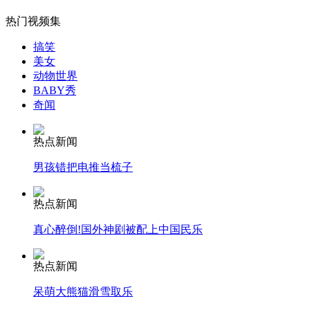
热门视频集
搞笑
女孩北京地铁殴打老人 痛下狠手拳打脚踢
美女
动物世界
BABY秀
奇闻
无痛分娩是否安全 医生回应
热点新闻
外交部：反对强权政治霸凌主义
男孩错把电推当梳子
外交部：有关国家言论片面不公正
热点新闻
真心醉倒!国外神剧被配上中国民乐
热点新闻
安徽一实载49人客车翻车
呆萌大熊猫滑雪取乐