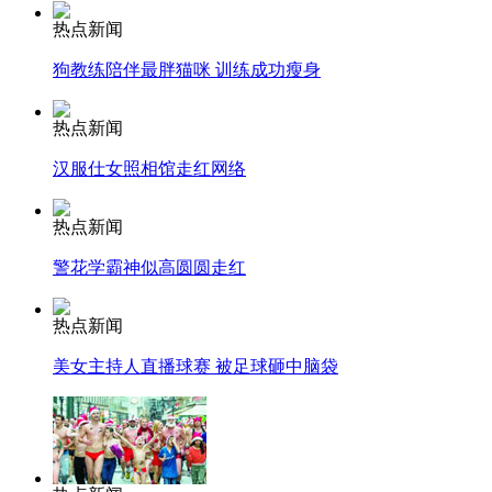
热点新闻
走！跟着总书记去植树
狗教练陪伴最胖猫咪 训练成功瘦身
热点新闻
消防员救轻生者
花炮节热闹非凡
减压"枕头大战"
汉服仕女照相馆走红网络
热点新闻
警花学霸神似高圆圆走红
纽约上演“枕头大战”
热点新闻
司机酒驾遇交警 急速倒车逃窜
美女主持人直播球赛 被足球砸中脑袋