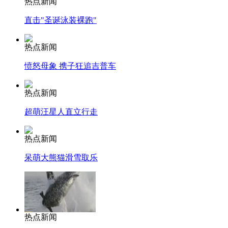
热点新闻
直击"圣诞泳装裸跑"
热点新闻
愤怒母象 携子狂追吉普车
热点新闻
超萌汪星人直立行走
热点新闻
呆萌大熊猫滑雪取乐
热点新闻