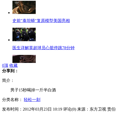
史前"泰坦蟒"复原模型美国亮相
医生详解英超球员心脏停跳78分钟
0
顶
收藏
分享到：
红十字会救援队"攀岩"救被困猫咪
简介：
男子15秒喝掉一斤半白酒
分类名称：
轻松一刻
侯佩岑称甘于平淡未有造人计划
发布时间：2012年03月23日 10:19
评论(
0
)
来源：东方卫视
责任