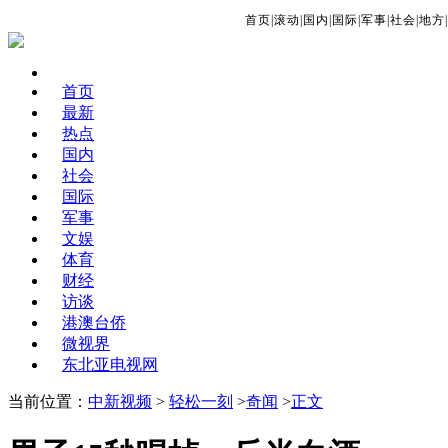
首页
|
滚动
|
国内
|
国际
|
军事
|
社会
|
地方
|
首页
最新
热点
国内
社会
国际
军事
文娱
体育
财经
访谈
港澳台侨
微视界
东北亚电视网
当前位置：
中新视频
>
轻松一刻
>
奇闻
>
正文