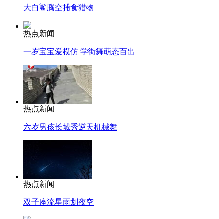
大白鲨腾空捕食猎物
热点新闻
一岁宝宝爱模仿 学街舞萌态百出
热点新闻
六岁男孩长城秀逆天机械舞
热点新闻
双子座流星雨划夜空