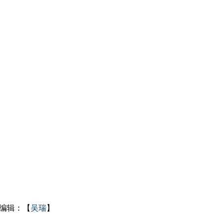
编辑：【
吴瑞
】