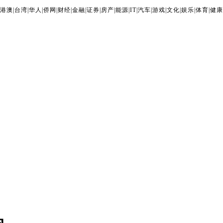
港澳
|
台湾
|
华人
|
侨网
|
财经
|
金融
|
证券
|
房产
|
能源
|
IT
|
汽车
|
游戏
|
文化
|
娱乐
|
体育
|
健康