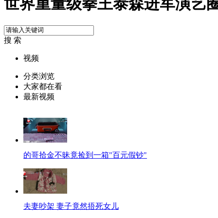
世界重量级拳王泰森进军演艺
搜 索
视频
分类浏览
大家都在看
最新视频
的哥拾金不昧竟捡到一箱"百元假钞"
夫妻吵架 妻子竟然捂死女儿