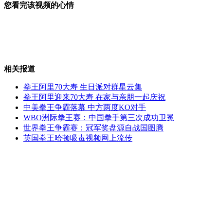
您看完该视频的心情
世界重量级拳王泰森进军演艺圈
相关报道
<泰坦尼克号>当年拍摄花絮曝光
拳王阿里70大寿 生日派对群星云集
拳王阿里迎来70大寿 在家与亲朋一起庆祝
中美拳王争霸落幕 中方两度KO对手
WBO洲际拳王赛：中国拳手第三次成功卫冕
美军阿帕奇直升机在阿坠落画面公布
世界拳王争霸赛：冠军奖盘源自战国图腾
英国拳王哈顿吸毒视频网上流传
地铁"制服男"扮工作人员收问路费
山西运城恶犬咬伤多人 警民合力深夜将其击毙