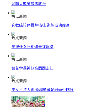
呆萌大熊猫滑雪取乐
走！跟着总书记去植树
热点新闻
狗教练陪伴最胖猫咪 训练成功瘦身
消防员救轻生者
花炮节热闹非凡
减压"枕头大战"
热点新闻
汉服仕女照相馆走红网络
纽约上演“枕头大战”
热点新闻
警花学霸神似高圆圆走红
司机酒驾遇交警 急速倒车逃窜
热点新闻
美女主持人直播球赛 被足球砸中脑袋