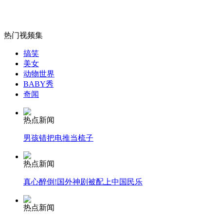
热门视频集
女孩北京地铁殴打老人 痛下狠手拳打脚踢
搞笑
美女
动物世界
无痛分娩是否安全 医生回应
BABY秀
奇闻
外交部：反对强权政治霸凌主义
热点新闻
男孩错把电推当梳子
外交部：有关国家言论片面不公正
热点新闻
真心醉倒!国外神剧被配上中国民乐
安徽一实载49人客车翻车
热点新闻