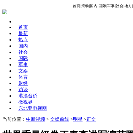
首页
|
滚动
|
国内
|
国际
|
军事
|
社会
|
地方
|
首页
最新
热点
国内
社会
国际
军事
文娱
体育
财经
访谈
港澳台侨
微视界
东北亚电视网
当前位置：
中新视频
>
文娱前线
>
明星
>
正文