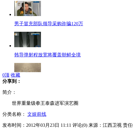
男子冒充部队领导采购诈骗120万
韩导弹射程放宽将覆盖朝鲜全境
0
顶
收藏
分享到：
PM2.5颗粒物种类达三万多种
简介：
世界重量级拳王泰森进军演艺圈
分类名称：
文娱前线
冈萨雷斯首轮落败宣布退役
发布时间：2012年03月23日 11:11
评论(
0
)
来源：江西卫视
责任