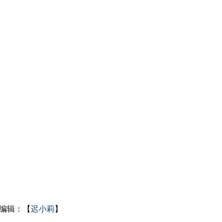
编辑：【
迟小莉
】