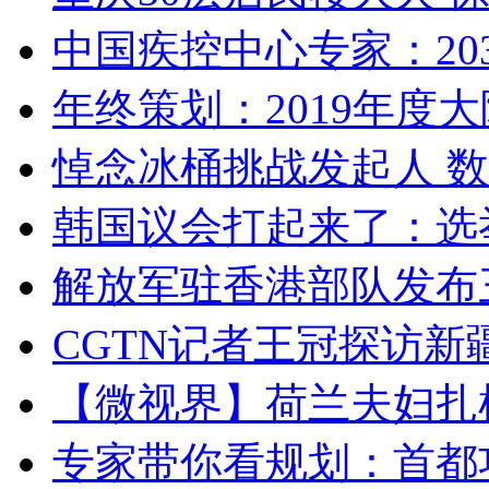
中国疾控中心专家：203
年终策划：2019年度大陆
悼念冰桶挑战发起人 数百
韩国议会打起来了：选举
解放军驻香港部队发布三
CGTN记者王冠探访新疆
【微视界】荷兰夫妇扎根青
专家带你看规划：首都功