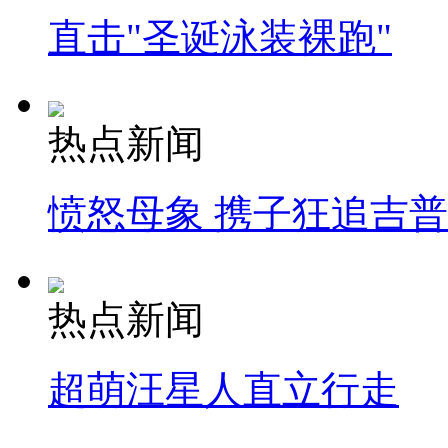
直击"圣诞泳装裸跑"
热点新闻
愤怒母象 携子狂追吉
热点新闻
超萌汪星人直立行走