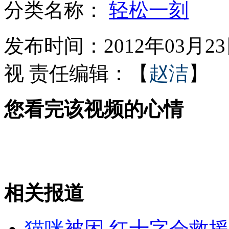
分类名称：
轻松一刻
警惕颈椎病3大错误治疗
发布时间：2012年03月23日
视
责任编辑：【
赵洁
】
女子美容院点痣却毁容
您看完该视频的心情
实拍男子持刀劫持前女友索要分手费
实拍制服人员粗暴执法 胸袭女店主
相关报道
山西运城恶犬咬伤多人 警民合力深夜将其击毙
猫咪
被困 红十字会救援