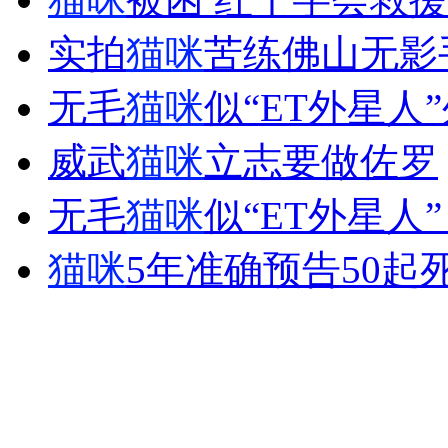
实拍
猫咪
苦练佛山无影
女孩北京地铁殴打老人 痛下狠手拳打脚踢
无毛
猫咪
似“ET外星人
威武
猫咪
立志要做佐罗
无痛分娩是否安全 医生回应
无毛
猫咪
似“ET外星人
外交部：反对强权政治霸凌主义
猫咪
5年准确预告50起
外交部：有关国家言论片面不公正
安徽一实载49人客车翻车