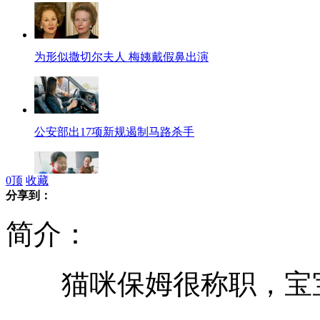
为形似撒切尔夫人 梅姨戴假鼻出演
公安部出17项新规遏制马路杀手
0
顶
收藏
分享到：
小学生好奇心意外救被拐男孩
简介：
猫咪保姆很称职，宝宝
女白领"倒春寒"穿装单薄晕倒