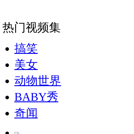
走！跟着总书记去植树
热门视频集
消防员救轻生者
花炮节热闹非凡
减压"枕头大战"
搞笑
美女
纽约上演“枕头大战”
动物世界
BABY秀
司机酒驾遇交警 急速倒车逃窜
奇闻