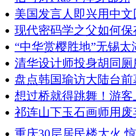
美国发言人即兴用中文
现代密码学之父如何保
“中华赏樱胜地”无锡
清华设计师投身胡同厕
盘点韩国瑜访大陆台前
想过桥就得跳舞！游客
祁连山下玉石画师用废
重庆30层居民楼大火