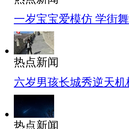
一岁宝宝爱模仿 学街
热点新闻
六岁男孩长城秀逆天机
热点新闻