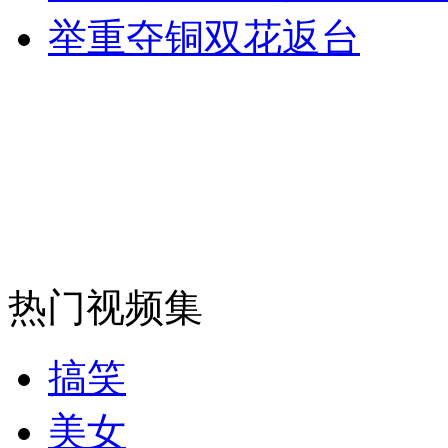
举重夺铜双花返台
外交部：反对强权政治霸凌主义
外交部：有关国家言论片面不公正
安徽一实载49人客车翻车
热门视频集
走！跟着总书记去植树
搞笑
消防员救轻生者
花炮节热闹非凡
减压"枕头大战"
美女