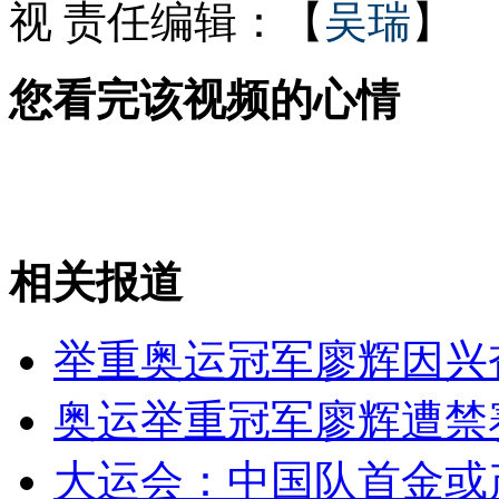
视
责任编辑：【
吴瑞
】
无证驾驶司机上演公路狂飙
您看完该视频的心情
3-5年器官捐献不再主要靠死囚
相关报道
山西运城恶犬咬伤多人 警民合力深夜将其击毙
举重奥运冠军廖辉因兴
女孩北京地铁殴打老人 痛下狠手拳打脚踢
奥运举重冠军廖辉遭禁
大运会：中国队首金或
无痛分娩是否安全 医生回应