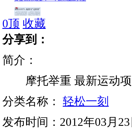
0
顶
收藏
即使不开车 也得交"过路费"
分享到：
简介：
培训班变成淫秽班 记者揭黑幕
摩托举重 最新运动项
实拍:已婚男子骗感情 三女齐围攻
分类名称：
轻松一刻
发布时间：2012年03月23日
英女王年薪1.5万英镑招聘男管家