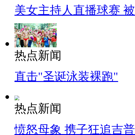
美女主持人直播球赛 
热点新闻
直击"圣诞泳装裸跑"
热点新闻
愤怒母象 携子狂追吉