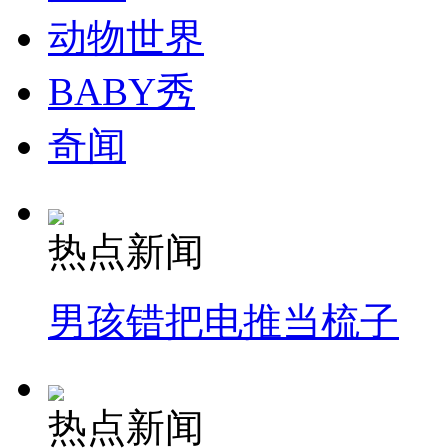
动物世界
纽约上演“枕头大战”
BABY秀
司机酒驾遇交警 急速倒车逃窜
奇闻
热点新闻
男孩错把电推当梳子
热点新闻