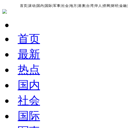
首页
|
滚动
|
国内
|
国际
|
军事
|
社会
|
地方
|
港澳
|
台湾
|
华人
|
侨网
|
财经
|
金融
|
首页
最新
热点
国内
社会
国际