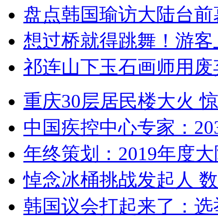
盘点韩国瑜访大陆台前
想过桥就得跳舞！游客
祁连山下玉石画师用废
重庆30层居民楼大火
中国疾控中心专家：203
年终策划：2019年度大陆
悼念冰桶挑战发起人 数百
韩国议会打起来了：选举