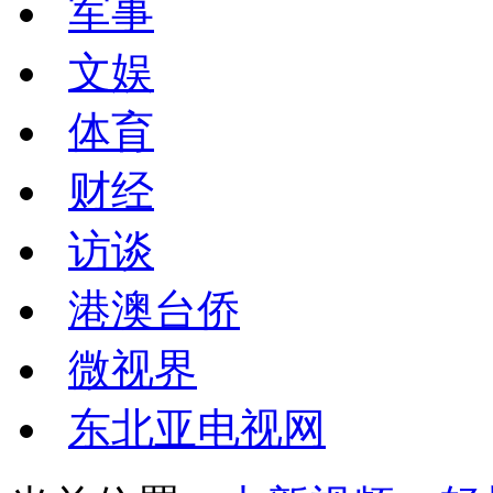
军事
文娱
体育
财经
访谈
港澳台侨
微视界
东北亚电视网