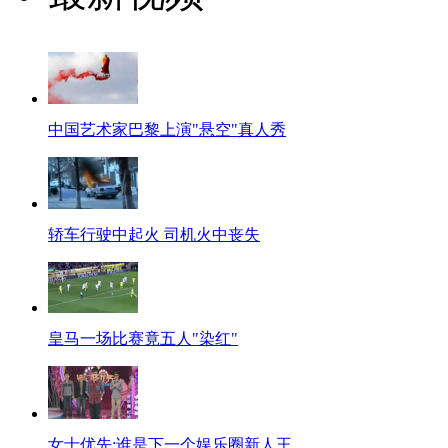
中国艺术家巴黎上演"悬空"真人秀
轿车行驶中起火 司机火中丧失
皇马一场比赛竟五人"染红"
女士优先:谁是下一个娱乐圈新人王