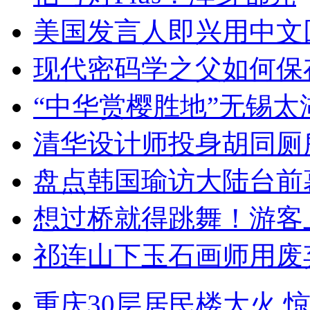
美国发言人即兴用中文
现代密码学之父如何保
“中华赏樱胜地”无锡
清华设计师投身胡同厕
盘点韩国瑜访大陆台前
想过桥就得跳舞！游客
祁连山下玉石画师用废
重庆30层居民楼大火