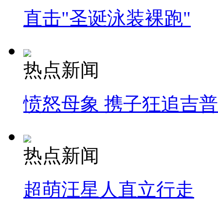
直击"圣诞泳装裸跑"
热点新闻
愤怒母象 携子狂追吉
热点新闻
超萌汪星人直立行走