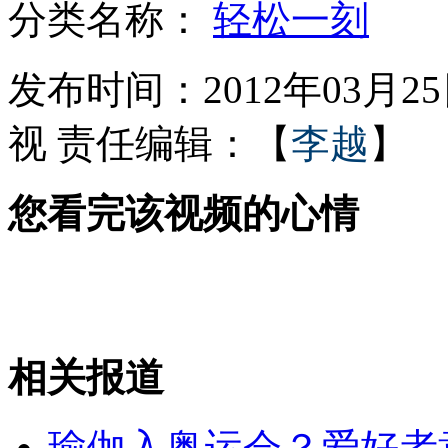
分类名称：
轻松一刻
山东连发5起疑似狼伤人事件
发布时间：2012年03月25日
视
责任编辑：【
李越
】
中国艺术家巴黎上演"悬空"真人秀
您看完该视频的心情
轿车行驶中起火 司机火中丧失
皇马一场比赛竟五人"染红"
相关报道
山西运城恶犬咬伤多人 警民合力深夜将其击毙
瑜伽入奥运会？爱好者