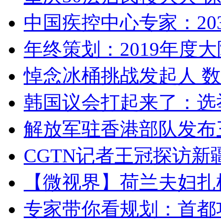
中国疾控中心专家：203
年终策划：2019年度大陆
悼念冰桶挑战发起人 数百
韩国议会打起来了：选举
解放军驻香港部队发布三
CGTN记者王冠探访新疆
【微视界】荷兰夫妇扎根青
专家带你看规划：首都功