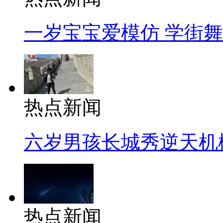
一岁宝宝爱模仿 学街
热点新闻
六岁男孩长城秀逆天机
热点新闻