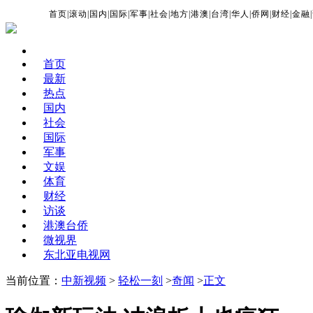
首页
|
滚动
|
国内
|
国际
|
军事
|
社会
|
地方
|
港澳
|
台湾
|
华人
|
侨网
|
财经
|
金融
|
首页
最新
热点
国内
社会
国际
军事
文娱
体育
财经
访谈
港澳台侨
微视界
东北亚电视网
当前位置：
中新视频
>
轻松一刻
>
奇闻
>
正文