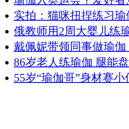
实拍：猫咪扭捏练习瑜
女孩北京地铁殴打老人 痛下狠手拳打脚踢
俄教师用2周大婴儿练
戴佩妮带领同事做瑜伽
无痛分娩是否安全 医生回应
86岁老人练瑜伽 腿能
外交部：反对强权政治霸凌主义
55岁“瑜伽哥”身材赛小
外交部：有关国家言论片面不公正
安徽一实载49人客车翻车