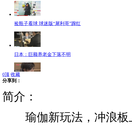
捡瓶子看球 球迷版“犀利哥”蹿红
日本：巨额养老金下落不明
0
顶
收藏
分享到：
群星闪耀音乐节 古巨基劲歌唱爆麦
简介：
瑜伽新玩法，冲浪板
实拍:空军飞行员驾战机训练处置险情