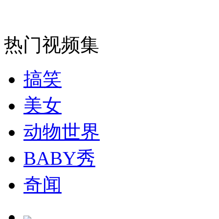
走！跟着总书记去植树
热门视频集
消防员救轻生者
花炮节热闹非凡
减压"枕头大战"
搞笑
美女
纽约上演“枕头大战”
动物世界
BABY秀
司机酒驾遇交警 急速倒车逃窜
奇闻