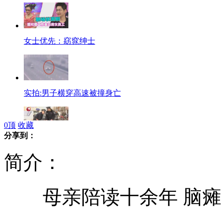
女士优先：窈窕绅士
实拍:男子横穿高速被撞身亡
0
顶
收藏
分享到：
街头耍酒疯 醉酒男洋相百出
简介：
母亲陪读十余年 脑瘫
"斗牛士"奋勇擒获受惊狂牛