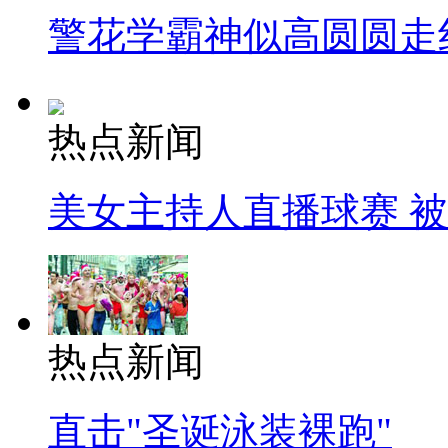
警花学霸神似高圆圆走
热点新闻
美女主持人直播球赛 
热点新闻
直击"圣诞泳装裸跑"