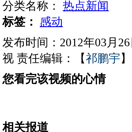
分类名称：
热点新闻
公车放着不用等报废 太可惜！
标签：
感动
发布时间：2012年03月26日
网友恶搞诗圣 杜甫草堂呼吁尊重
视
责任编辑：【
祁鹏宇
】
您看完该视频的心情
为考验男友跳江 男生为救女友溺亡
CBA总决赛第三场 广东大胜北京
相关报道
山西运城恶犬咬伤多人 警民合力深夜将其击毙