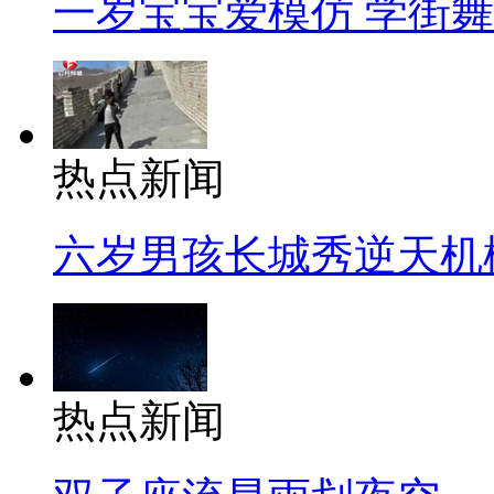
一岁宝宝爱模仿 学街
热点新闻
六岁男孩长城秀逆天机
热点新闻