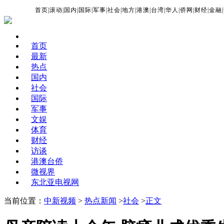
首页
|
滚动
|
国内
|
国际
|
军事
|
社会
|
地方
|
港澳
|
台湾
|
华人
|
侨网
|
财经
|
金融
|
首页
最新
热点
国内
社会
国际
军事
文娱
体育
财经
访谈
港澳台侨
微视界
东北亚电视网
当前位置：
中新视频
>
热点新闻
>
社会
>
正文