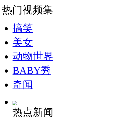
热门视频集
走！跟着总书记去植树
搞笑
消防员救轻生者
花炮节热闹非凡
减压"枕头大战"
美女
动物世界
纽约上演“枕头大战”
BABY秀
奇闻
司机酒驾遇交警 急速倒车逃窜
热点新闻