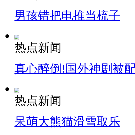
男孩错把电推当梳子
热点新闻
真心醉倒!国外神剧被
热点新闻
呆萌大熊猫滑雪取乐