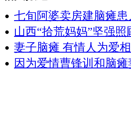
七旬阿婆卖房建脑瘫患
山西“拾荒妈妈”坚强照
女孩北京地铁殴打老人 痛下狠手拳打脚踢
妻子脑瘫 有情人为爱
无痛分娩是否安全 医生回应
因为爱情曹锋训和脑瘫
外交部：反对强权政治霸凌主义
外交部：有关国家言论片面不公正
安徽一实载49人客车翻车