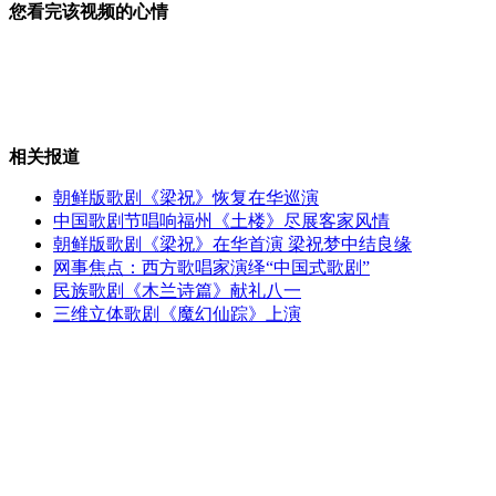
您看完该视频的心情
"叠罗汉"比游泳不拿冠军都难
相关报道
"蟹坚强"为躲凶猛反击自行截肢逃命
朝鲜版歌剧《梁祝》恢复在华巡演
中国歌剧节唱响福州《土楼》尽展客家风情
朝鲜版歌剧《梁祝》在华首演 梁祝梦中结良缘
网事焦点：西方歌唱家演绎“中国式歌剧”
美土耳其同意向叙反对派提供武器
民族歌剧《木兰诗篇》献礼八一
三维立体歌剧《魔幻仙踪》上演
超大纸飞机放飞沙漠 空中只待六秒
山西运城恶犬咬伤多人 警民合力深夜将其击毙