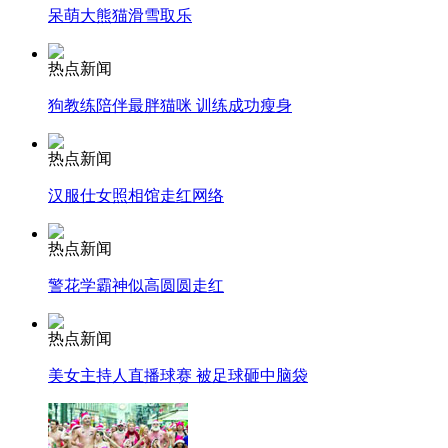
呆萌大熊猫滑雪取乐
走！跟着总书记去植树
热点新闻
狗教练陪伴最胖猫咪 训练成功瘦身
消防员救轻生者
花炮节热闹非凡
减压"枕头大战"
热点新闻
汉服仕女照相馆走红网络
纽约上演“枕头大战”
热点新闻
警花学霸神似高圆圆走红
司机酒驾遇交警 急速倒车逃窜
热点新闻
美女主持人直播球赛 被足球砸中脑袋