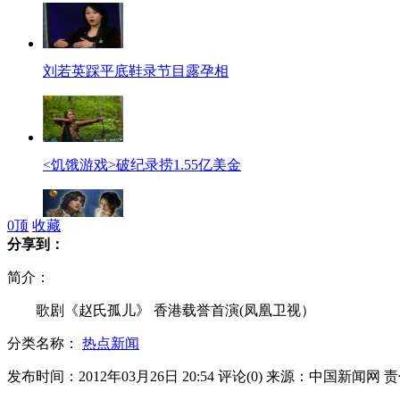
刘若英踩平底鞋录节目露孕相
<饥饿游戏>破纪录捞1.55亿美金
0
顶
收藏
分享到：
赤西仁奉子成婚赔1400万日元
简介：
歌剧《赵氏孤儿》 香港载誉首演(凤凰卫视）
分类名称：
热点新闻
警惕机票黑代理 特价票谨防上当
发布时间：2012年03月26日 20:54
评论(
0
)
来源：中国新闻网
责