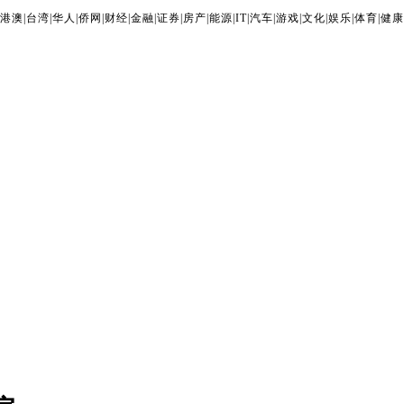
港澳
|
台湾
|
华人
|
侨网
|
财经
|
金融
|
证券
|
房产
|
能源
|
IT
|
汽车
|
游戏
|
文化
|
娱乐
|
体育
|
健康