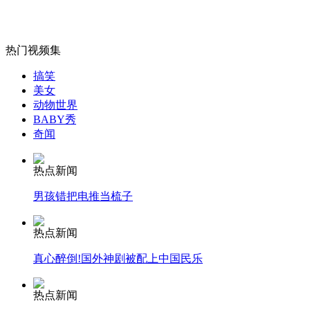
热门视频集
女孩北京地铁殴打老人 痛下狠手拳打脚踢
搞笑
美女
动物世界
无痛分娩是否安全 医生回应
BABY秀
奇闻
外交部：反对强权政治霸凌主义
热点新闻
男孩错把电推当梳子
外交部：有关国家言论片面不公正
热点新闻
真心醉倒!国外神剧被配上中国民乐
安徽一实载49人客车翻车
热点新闻