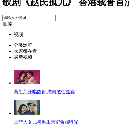
歌剧《赵氏孤儿》 香港载誉首
搜 索
视频
分类浏览
大家都在看
最新视频
黄凯芹开唱热舞 周慧敏任嘉宾
王菲大女儿与男生亲密合照曝光