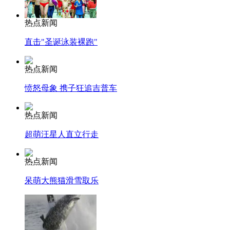
热点新闻
直击"圣诞泳装裸跑"
热点新闻
愤怒母象 携子狂追吉普车
热点新闻
超萌汪星人直立行走
热点新闻
呆萌大熊猫滑雪取乐