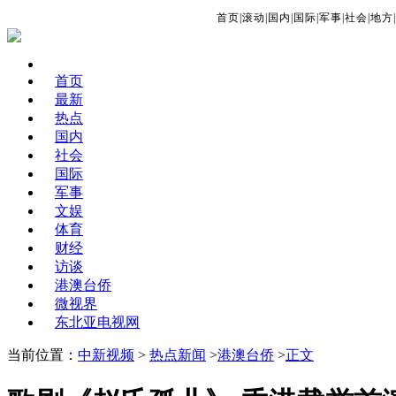
首页
|
滚动
|
国内
|
国际
|
军事
|
社会
|
地方
|
首页
最新
热点
国内
社会
国际
军事
文娱
体育
财经
访谈
港澳台侨
微视界
东北亚电视网
当前位置：
中新视频
>
热点新闻
>
港澳台侨
>
正文