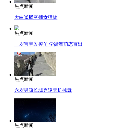
热点新闻
大白鲨腾空捕食猎物
热点新闻
一岁宝宝爱模仿 学街舞萌态百出
热点新闻
六岁男孩长城秀逆天机械舞
热点新闻