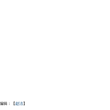
编辑：【
赵洁
】