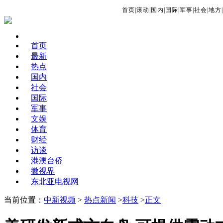
首页
|
滚动
|
国内
|
国际
|
军事
|
社会
|
地方
|
首页
最新
热点
国内
社会
国际
军事
文娱
体育
财经
访谈
港澳台侨
微视界
东北亚电视网
当前位置：
中新视频
>
热点新闻
>
科技
>
正文