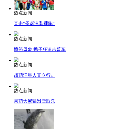
热点新闻
直击"圣诞泳装裸跑"
热点新闻
愤怒母象 携子狂追吉普车
热点新闻
超萌汪星人直立行走
热点新闻
呆萌大熊猫滑雪取乐