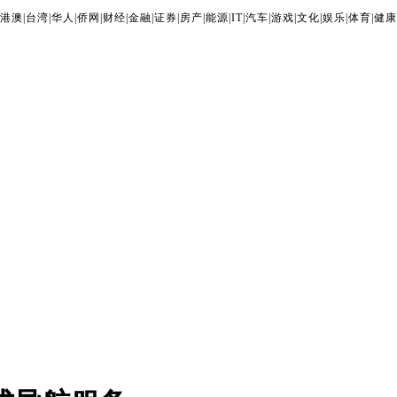
港澳
|
台湾
|
华人
|
侨网
|
财经
|
金融
|
证券
|
房产
|
能源
|
IT
|
汽车
|
游戏
|
文化
|
娱乐
|
体育
|
健康