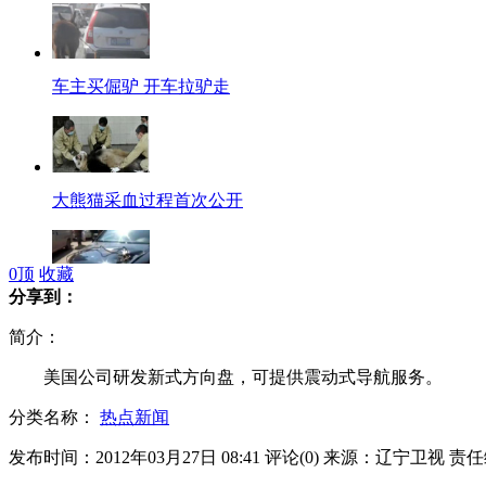
车主买倔驴 开车拉驴走
大熊猫采血过程首次公开
0
顶
收藏
分享到：
塔吊高空坠物百万辉腾很受伤
简介：
美国公司研发新式方向盘，可提供震动式导航服务。
分类名称：
热点新闻
英国百年前巨人比姚明还高
发布时间：2012年03月27日 08:41
评论(
0
)
来源：辽宁卫视
责任