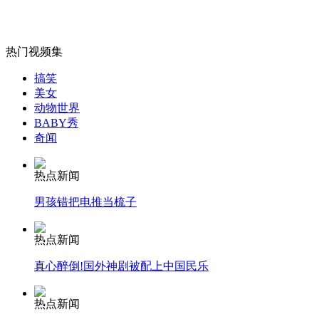
热门视频集
女孩北京地铁殴打老人 痛下狠手拳打脚踢
搞笑
美女
动物世界
无痛分娩是否安全 医生回应
BABY秀
奇闻
外交部：反对强权政治霸凌主义
热点新闻
男孩错把电推当梳子
外交部：有关国家言论片面不公正
热点新闻
真心醉倒!国外神剧被配上中国民乐
安徽一实载49人客车翻车
热点新闻