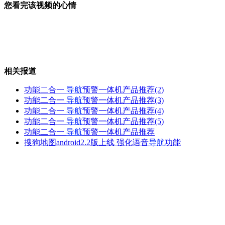
您看完该视频的心情
专家确认山东“母狼”为哈士奇
相关报道
CBA总决赛：恐取消北京主场
功能二合一
导航
预警一体机产品推荐(2)
功能二合一
导航
预警一体机产品推荐(3)
功能二合一
导航
预警一体机产品推荐(4)
功能二合一
导航
预警一体机产品推荐(5)
中国首艘校船湖南耒阳航渡学生
功能二合一
导航
预警一体机产品推荐
搜狗地图android2.2版上线 强化语音
导航
功能
谢霆锋天津代言 呼吁节能减排
山西运城恶犬咬伤多人 警民合力深夜将其击毙