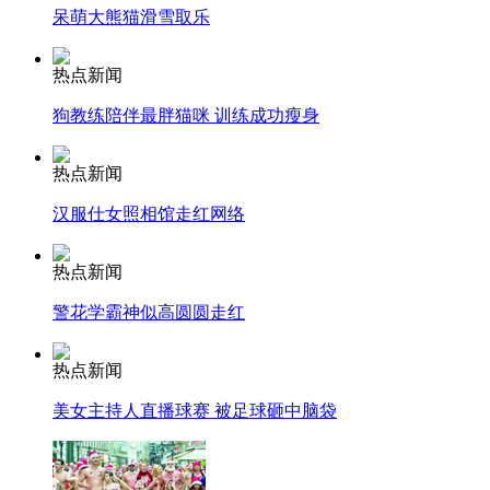
呆萌大熊猫滑雪取乐
走！跟着总书记去植树
热点新闻
狗教练陪伴最胖猫咪 训练成功瘦身
消防员救轻生者
花炮节热闹非凡
减压"枕头大战"
热点新闻
汉服仕女照相馆走红网络
纽约上演“枕头大战”
热点新闻
警花学霸神似高圆圆走红
司机酒驾遇交警 急速倒车逃窜
热点新闻
美女主持人直播球赛 被足球砸中脑袋