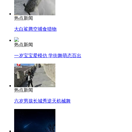
热点新闻
大白鲨腾空捕食猎物
热点新闻
一岁宝宝爱模仿 学街舞萌态百出
热点新闻
六岁男孩长城秀逆天机械舞