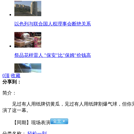
以色列与联合国人权理事会断绝关系
祭品花样雷人 "保安"比"保姆"价钱高
0
顶
收藏
分享到：
男子取款被吞卡拿板砖怒砸取款机
简介：
见过有人用纸牌切黄瓜，见过有人用纸牌割爆气球，但你见
演了这一幕。
廉政会议:禁用公款买香烟礼品
【同期】现场表演
分类名称：
轻松一刻