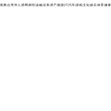
港澳
|
台湾
|
华人
|
侨网
|
财经
|
金融
|
证券
|
房产
|
能源
|
IT
|
汽车
|
游戏
|
文化
|
娱乐
|
体育
|
健康