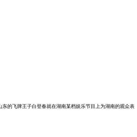
东的飞牌王子白登春就在湖南某档娱乐节目上为湖南的观众表