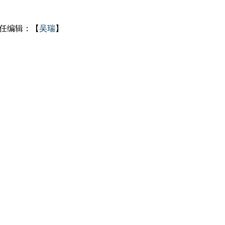
任编辑：【
吴瑞
】