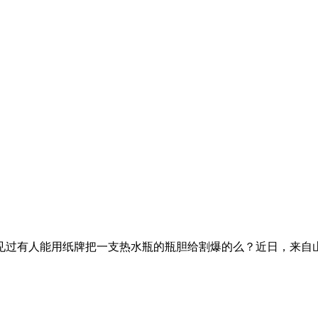
过有人能用纸牌把一支热水瓶的瓶胆给割爆的么？近日，来自山