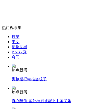
女孩北京地铁殴打老人 痛下狠手拳打脚踢
热门视频集
搞笑
无痛分娩是否安全 医生回应
美女
动物世界
BABY秀
外交部：反对强权政治霸凌主义
奇闻
热点新闻
外交部：有关国家言论片面不公正
男孩错把电推当梳子
热点新闻
安徽一实载49人客车翻车
真心醉倒!国外神剧被配上中国民乐