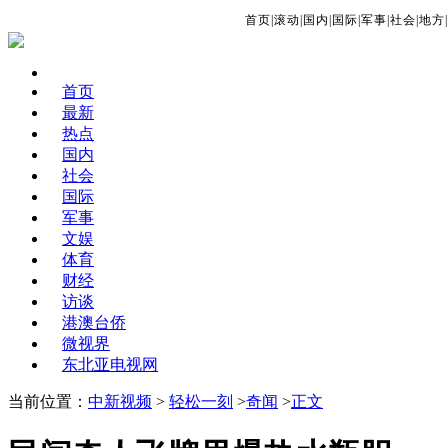
首页
|
滚动
|
国内
|
国际
|
军事
|
社会
|
地方
|
首页
最新
热点
国内
社会
国际
军事
文娱
体育
财经
访谈
港澳台侨
微视界
东北亚电视网
当前位置：
中新视频
>
轻松一刻
>
奇闻
>
正文