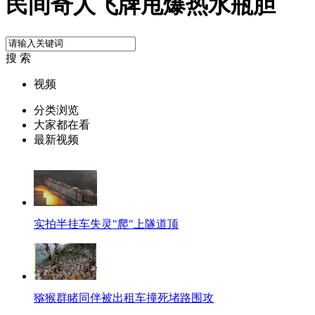
民间奇人飞牌甩爆热水瓶胆
搜 索
视频
分类浏览
大家都在看
最新视频
实拍半挂车失灵"爬"上隧道顶
猕猴群睹同伴被出租车撞死堵路围攻