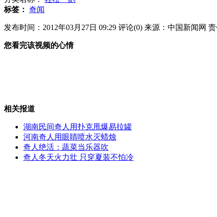
标签：
奇闻
基因突变公鸡长了四条腿
发布时间：2012年03月27日 09:29
评论(
0
)
来源：中国新闻网
责
您看完该视频的心情
男子酒后热炕上睡觉屁股"被烫掉"
相关报道
诗圣被涂鸦杜甫最近有点忙
湖南民间奇人用扑克甩爆易拉罐
河南奇人用眼睛喷水灭蜡烛
奇人绝活：蔬菜当乐器吹
奇人冬天火力壮 只穿夏装不怕冷
中石化:去年炼油业务亏损376亿元
山西运城恶犬咬伤多人 警民合力深夜将其击毙