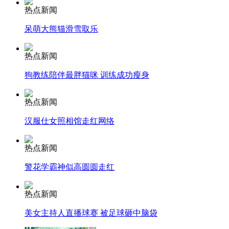
热点新闻
呆萌大熊猫滑雪取乐
走！跟着总书记去植树
热点新闻
消防员救轻生者
花炮节热闹非凡
减压"枕头大战"
狗教练陪伴最胖猫咪 训练成功瘦身
热点新闻
汉服仕女照相馆走红网络
纽约上演“枕头大战”
热点新闻
司机酒驾遇交警 急速倒车逃窜
警花学霸神似高圆圆走红
热点新闻
美女主持人直播球赛 被足球砸中脑袋