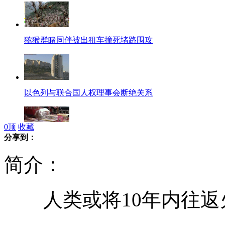
猕猴群睹同伴被出租车撞死堵路围攻
以色列与联合国人权理事会断绝关系
0
顶
收藏
分享到：
祭品花样雷人 "保安"比"保姆"价钱高
简介：
人类或将10年内往返火星
男子取款被吞卡拿板砖怒砸取款机