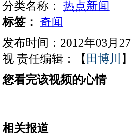
分类名称：
热点新闻
廉政会议:禁用公款买香烟礼品
标签：
奇闻
发布时间：2012年03月27日
基因突变公鸡长了四条腿
视
责任编辑：【
田博川
】
您看完该视频的心情
男子酒后热炕上睡觉屁股"被烫掉"
诗圣被涂鸦杜甫最近有点忙
相关报道
山西运城恶犬咬伤多人 警民合力深夜将其击毙