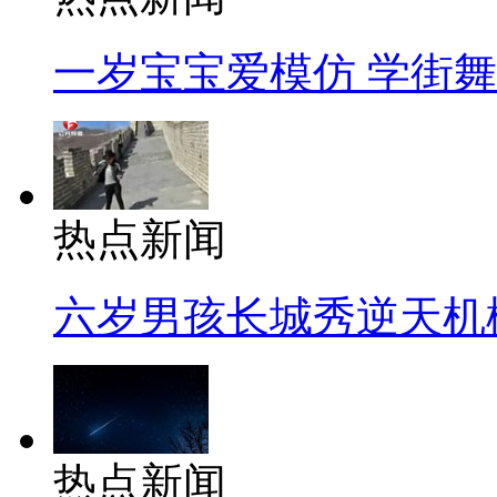
一岁宝宝爱模仿 学街
热点新闻
六岁男孩长城秀逆天机
热点新闻