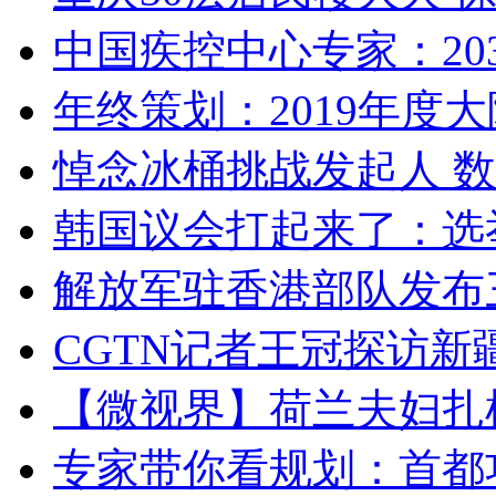
中国疾控中心专家：203
年终策划：2019年度大陆
悼念冰桶挑战发起人 数百
韩国议会打起来了：选举
解放军驻香港部队发布三
CGTN记者王冠探访新疆
【微视界】荷兰夫妇扎根青
专家带你看规划：首都功