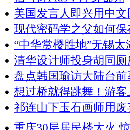
美国发言人即兴用中文
现代密码学之父如何保
“中华赏樱胜地”无锡
清华设计师投身胡同厕
盘点韩国瑜访大陆台前
想过桥就得跳舞！游客
祁连山下玉石画师用废
重庆30层居民楼大火