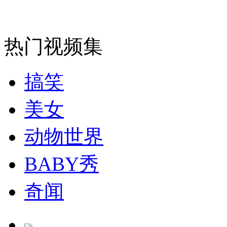
走！跟着总书记去植树
热门视频集
消防员救轻生者
花炮节热闹非凡
减压"枕头大战"
搞笑
美女
纽约上演“枕头大战”
动物世界
BABY秀
司机酒驾遇交警 急速倒车逃窜
奇闻