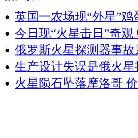
英国一农场现“外星”鸡
女孩北京地铁殴打老人 痛下狠手拳打脚踢
今日现“火星击日”奇观
俄罗斯火星探测器事故
无痛分娩是否安全 医生回应
生产设计失误是俄火星
外交部：反对强权政治霸凌主义
火星陨石坠落摩洛哥 
外交部：有关国家言论片面不公正
安徽一实载49人客车翻车