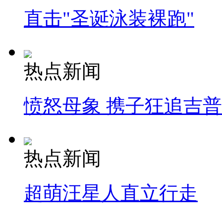
直击"圣诞泳装裸跑"
热点新闻
愤怒母象 携子狂追吉
热点新闻
超萌汪星人直立行走