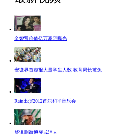
全智贤价值亿万豪宅曝光
安徽界首虚报大量学生人数 教育局长被免
Rain出演2012首尔和平音乐会
舒淇删微博哭成泪人