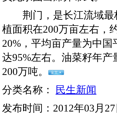
荆门，是长江流域最核
实拍：骗子学春晚小品 15分钟骗走1200元
植面积在200万亩左右，
20%，平均亩产量为中国
核安全峰会 首尔非强制性交通限行
达95%左右。油菜籽年产
山西运城恶犬咬伤多人 警民合力深夜将其击毙
200万吨。
分类名称：
民生新闻
女孩北京地铁殴打老人 痛下狠手拳打脚踢
发布时间：2012年03月27日
无痛分娩是否安全 医生回应