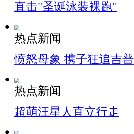
直击"圣诞泳装裸跑"
热点新闻
愤怒母象 携子狂追吉
热点新闻
超萌汪星人直立行走