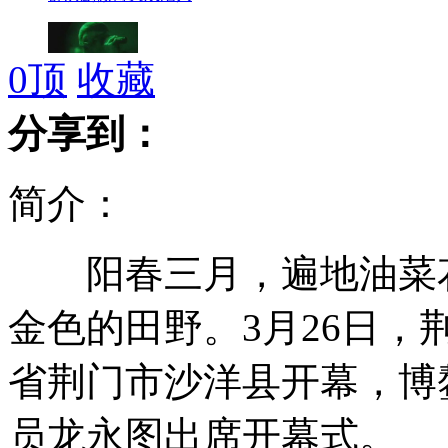
0
顶
收藏
中国护航编队驱离多批可疑小艇
分享到：
简介：
美军将用"海神"代替P-3C反潜巡逻机
阳春三月，遍地油菜花
实拍：“发烧友”户外运动的“翻跟斗”
金色的田野。3月26日
省荆门市沙洋县开幕，博
"旅游小姐"训练营堪比军训
员龙永图出席开幕式。