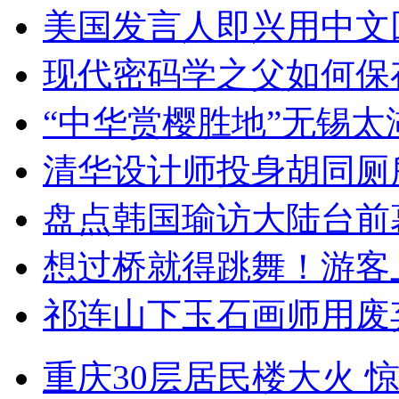
美国发言人即兴用中文
现代密码学之父如何保
“中华赏樱胜地”无锡
清华设计师投身胡同厕
盘点韩国瑜访大陆台前
想过桥就得跳舞！游客
祁连山下玉石画师用废
重庆30层居民楼大火