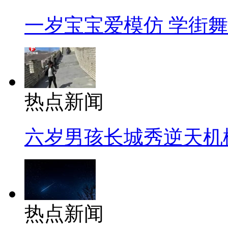
一岁宝宝爱模仿 学街
热点新闻
六岁男孩长城秀逆天机
热点新闻