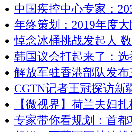
中国疾控中心专家：203
年终策划：2019年度大陆
悼念冰桶挑战发起人 数百
韩国议会打起来了：选举
解放军驻香港部队发布三
CGTN记者王冠探访新疆
【微视界】荷兰夫妇扎根青
专家带你看规划：首都功