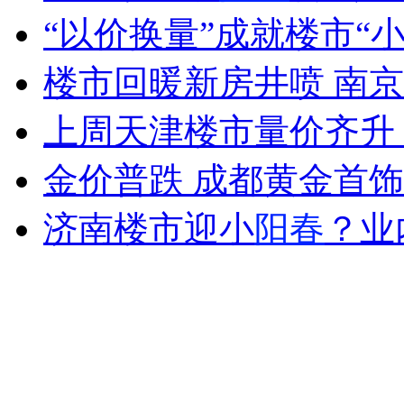
“以价换量”成就楼市“
纽约上演“枕头大战”
楼市回暖新房井喷 南
司机酒驾遇交警 急速倒车逃窜
上周天津楼市量价齐升 
金价普跌 成都黄金首
济南楼市迎小
阳春
？业