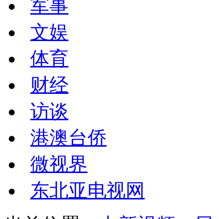
军事
文娱
体育
财经
访谈
港澳台侨
微视界
东北亚电视网