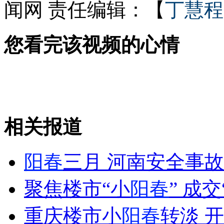
闻网
责任编辑：【
丁慧程
外交部：反对强权政治霸凌主义
您看完该视频的心情
外交部：有关国家言论片面不公正
安徽一实载49人客车翻车
相关报道
阳春
三月 河南安全事故
走！跟着总书记去植树
聚焦楼市“小
阳春
” 成
消防员救轻生者
花炮节热闹非凡
减压"枕头大战"
重庆楼市小
阳春
转淡 