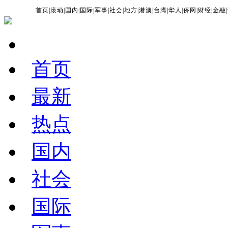
首页
|
滚动
|
国内
|
国际
|
军事
|
社会
|
地方
|
港澳
|
台湾
|
华人
|
侨网
|
财经
|
金融
|
首页
最新
热点
国内
社会
国际