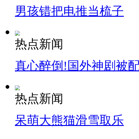
男孩错把电推当梳子
热点新闻
真心醉倒!国外神剧被
热点新闻
呆萌大熊猫滑雪取乐