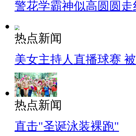
警花学霸神似高圆圆走
热点新闻
美女主持人直播球赛 
热点新闻
直击"圣诞泳装裸跑"