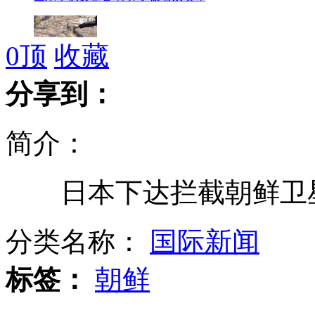
0
顶
收藏
山东蒙阴奇闻：五头猪拱死“疑似狼”
分享到：
简介：
30岁瘫痪女微博求助拯救家庭
日本下达拦截朝鲜卫
众明星声援舒淇斥网络暴力
分类名称：
国际新闻
标签：
朝鲜
科学家揭示人类与猴子大脑异同