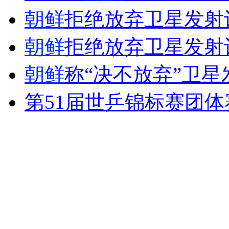
朝鲜
拒绝放弃卫星发射
外交部：反对强权政治霸凌主义
朝鲜
拒绝放弃卫星发射
外交部：有关国家言论片面不公正
朝鲜
称“决不放弃”卫星
第51届世乒锦标赛团
安徽一实载49人客车翻车
走！跟着总书记去植树
消防员救轻生者
花炮节热闹非凡
减压"枕头大战"