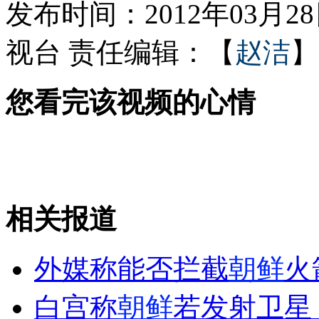
发布时间：2012年03月28日
视台
责任编辑：【
赵洁
】
光明日报：有屋顶的地方就不能吸烟
您看完该视频的心情
近半5A景区门票跨入"百元时代"
山西运城恶犬咬伤多人 警民合力深夜将其击毙
相关报道
女孩北京地铁殴打老人 痛下狠手拳打脚踢
外媒称能否拦截
朝鲜
火
无痛分娩是否安全 医生回应
白宫称
朝鲜
若发射卫星