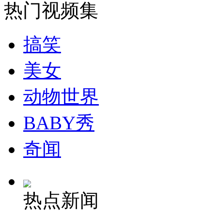
热门视频集
纽约上演“枕头大战”
搞笑
司机酒驾遇交警 急速倒车逃窜
美女
动物世界
BABY秀
奇闻
热点新闻