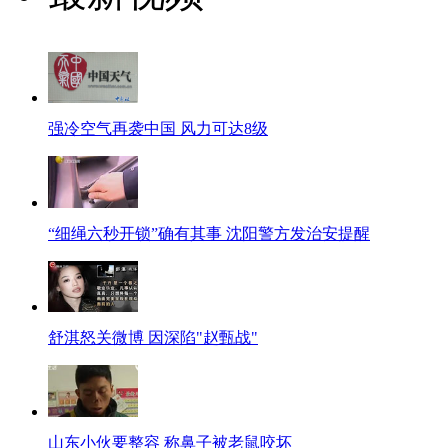
强冷空气再袭中国 风力可达8级
“细绳六秒开锁”确有其事 沈阳警方发治安提醒
舒淇怒关微博 因深陷"赵甄战"
山东小伙要整容 称鼻子被老鼠咬坏