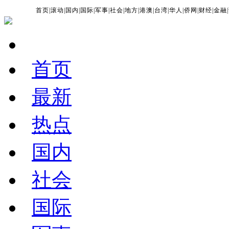
首页
|
滚动
|
国内
|
国际
|
军事
|
社会
|
地方
|
港澳
|
台湾
|
华人
|
侨网
|
财经
|
金融
|
首页
最新
热点
国内
社会
国际