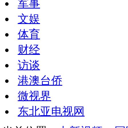
军事
文娱
体育
财经
访谈
港澳台侨
微视界
东北亚电视网