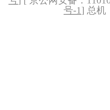
号
] [ 京公网安备：1101020
号-1
] 总机：