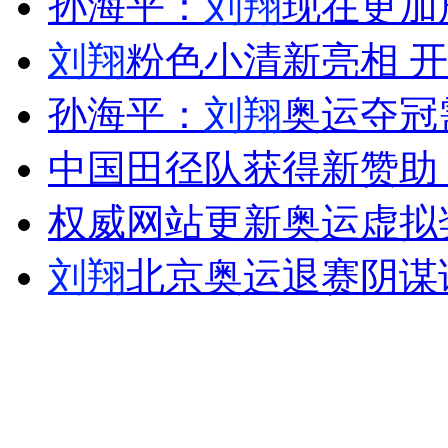
孙海平：
刘翔
现在更加成
女孩北京地铁殴打老人 痛下狠手拳打脚踢
刘翔
粉色小清新亮相 
无痛分娩是否安全 医生回应
孙海平：
刘翔
奥运夺冠需
中国田径队获得新赞助
外交部：反对强权政治霸凌主义
权威网站更新奥运虚拟
外交部：有关国家言论片面不公正
刘翔
北京奥运退赛阴谋
安徽一实载49人客车翻车