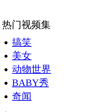
走！跟着总书记去植树
消防员救轻生者
花炮节热闹非凡
减压"枕头大战"
热门视频集
搞笑
纽约上演“枕头大战”
美女
司机酒驾遇交警 急速倒车逃窜
动物世界
BABY秀
奇闻