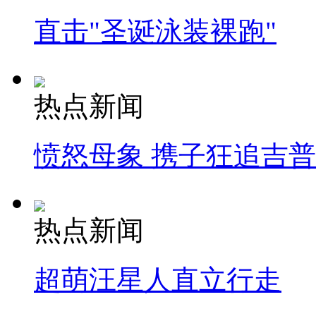
直击"圣诞泳装裸跑"
热点新闻
愤怒母象 携子狂追吉
热点新闻
超萌汪星人直立行走