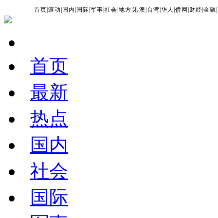
首页
|
滚动
|
国内
|
国际
|
军事
|
社会
|
地方
|
港澳
|
台湾
|
华人
|
侨网
|
财经
|
金融
|
首页
最新
热点
国内
社会
国际