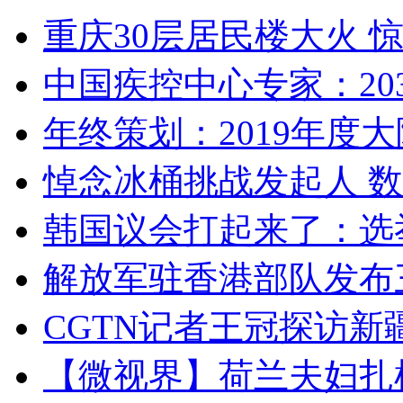
重庆30层居民楼大火
中国疾控中心专家：203
年终策划：2019年度大陆
悼念冰桶挑战发起人 数百
韩国议会打起来了：选举
解放军驻香港部队发布三
CGTN记者王冠探访新疆
【微视界】荷兰夫妇扎根青