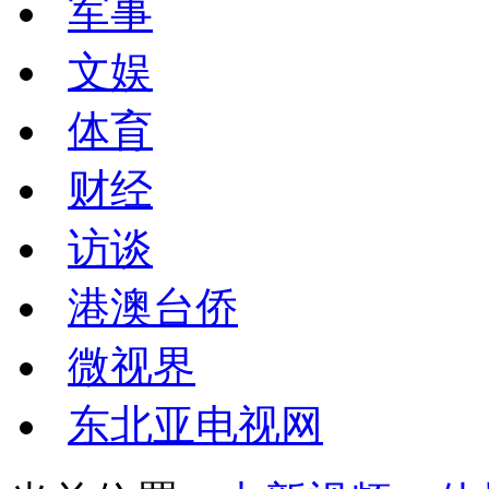
军事
文娱
体育
财经
访谈
港澳台侨
微视界
东北亚电视网