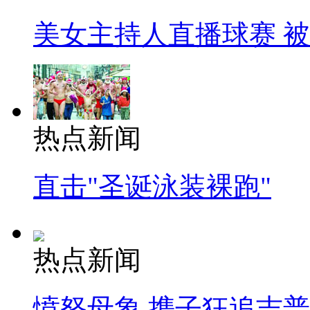
美女主持人直播球赛 
热点新闻
直击"圣诞泳装裸跑"
热点新闻
愤怒母象 携子狂追吉