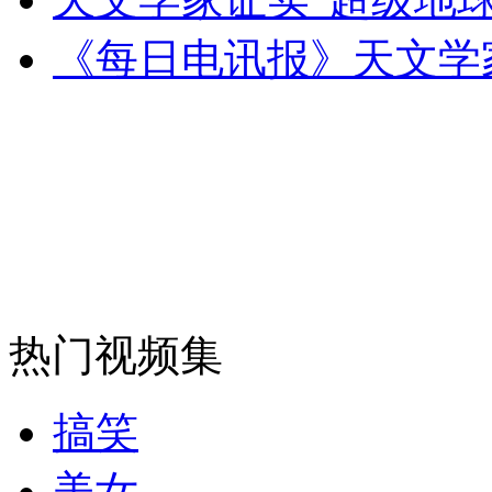
《每日电讯报》天文学
走！跟着总书记去植树
消防员救轻生者
花炮节热闹非凡
减压"枕头大战"
纽约上演“枕头大战”
热门视频集
司机酒驾遇交警 急速倒车逃窜
搞笑
美女