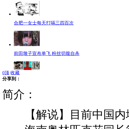
合肥一女士每天打嗝三四百次
前田墩子宣布单飞 粉丝切腹自杀
0
顶
收藏
分享到：
孝子助母安乐死 被诉故意杀人
简介：
【解说】目前中国内地
警方制作<西游警记> 骗术一网打尽