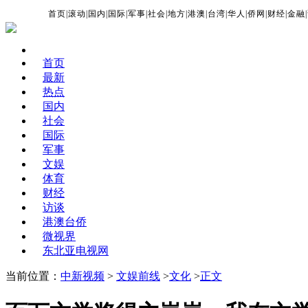
首页
|
滚动
|
国内
|
国际
|
军事
|
社会
|
地方
|
港澳
|
台湾
|
华人
|
侨网
|
财经
|
金融
|
首页
最新
热点
国内
社会
国际
军事
文娱
体育
财经
访谈
港澳台侨
微视界
东北亚电视网
当前位置：
中新视频
>
文娱前线
>
文化
>
正文