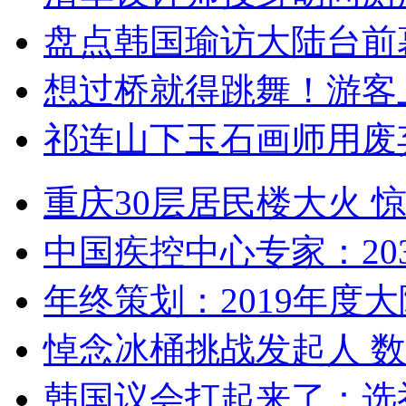
盘点韩国瑜访大陆台前
想过桥就得跳舞！游客
祁连山下玉石画师用废
重庆30层居民楼大火
中国疾控中心专家：203
年终策划：2019年度大陆
悼念冰桶挑战发起人 数百
韩国议会打起来了：选举