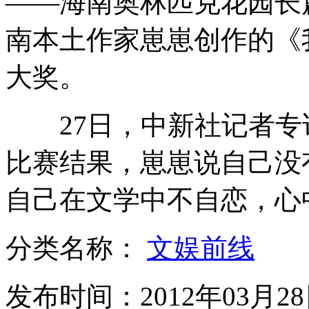
——海南奥林匹克花园长
南本土作家崽崽创作的《
林书豪因伤缺阵尼克力擒雄鹿
大奖。
碰瓷出新招悄悄倒车造事端
27日，中新社记者专
比赛结果，崽崽说自己没
成都最后的修笔匠
自己在文学中不自恋，心
分类名称：
文娱前线
李娜遭莎娃横扫 无缘四强
发布时间：2012年03月28日
山西运城恶犬咬伤多人 警民合力深夜将其击毙