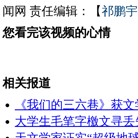
闻网
责任编辑：【
祁鹏宇
女孩北京地铁殴打老人 痛下狠手拳打脚踢
您看完该视频的心情
无痛分娩是否安全 医生回应
外交部：反对强权政治霸凌主义
相关报道
外交部：有关国家言论片面不公正
《我们的三六巷》获文
大学生毛笔字檄文寻丢失
安徽一实载49人客车翻车
天文学家证实“超级地球