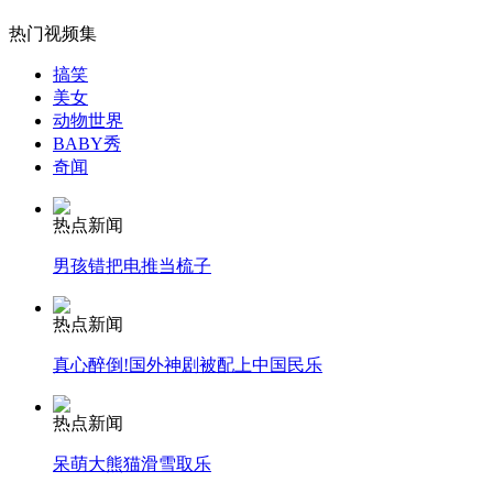
热门视频集
搞笑
女孩北京地铁殴打老人 痛下狠手拳打脚踢
美女
动物世界
BABY秀
奇闻
无痛分娩是否安全 医生回应
热点新闻
外交部：反对强权政治霸凌主义
男孩错把电推当梳子
外交部：有关国家言论片面不公正
热点新闻
真心醉倒!国外神剧被配上中国民乐
热点新闻
安徽一实载49人客车翻车
呆萌大熊猫滑雪取乐