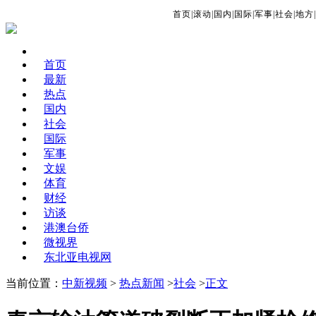
首页
|
滚动
|
国内
|
国际
|
军事
|
社会
|
地方
|
首页
最新
热点
国内
社会
国际
军事
文娱
体育
财经
访谈
港澳台侨
微视界
东北亚电视网
当前位置：
中新视频
>
热点新闻
>
社会
>
正文