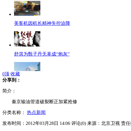
美客机因机长精神失控迫降
舒淇为甄子丹无辜成“炮灰”
0
顶
收藏
分享到：
澳洲男吃最牛霸王餐 酒后跳下55楼
简介：
秦京输油管道破裂断正加紧抢修
分类名称：
热点新闻
NBA球星爱子大比拼
发布时间：2012年03月28日 14:06
评论(
0
)
来源：北京卫视
责任