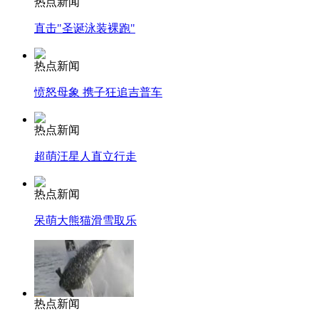
热点新闻
直击"圣诞泳装裸跑"
热点新闻
愤怒母象 携子狂追吉普车
热点新闻
超萌汪星人直立行走
热点新闻
呆萌大熊猫滑雪取乐
热点新闻