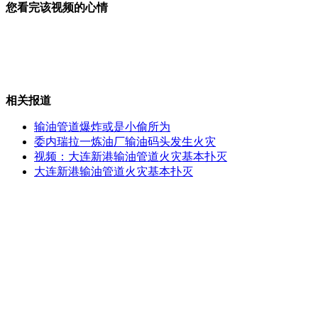
您看完该视频的心情
自杀式毕业照疯传惹争议
相关报道
“黄金宝马”被警方截获
输油管道爆炸或是小偷所为
委内瑞拉一炼油厂输油码头发生火灾
视频：大连新港输油管道火灾基本扑灭
大连新港输油管道火灾基本扑灭
福岛2号机组强辐射 人进8分钟即死
罗德曼破产 拒付80万抚养费被起诉
山西运城恶犬咬伤多人 警民合力深夜将其击毙