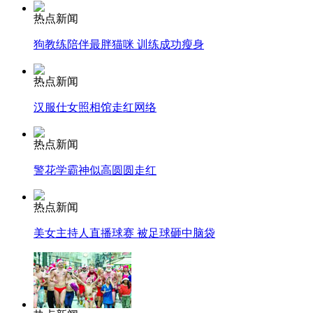
热点新闻
走！跟着总书记去植树
狗教练陪伴最胖猫咪 训练成功瘦身
热点新闻
消防员救轻生者
花炮节热闹非凡
减压"枕头大战"
汉服仕女照相馆走红网络
热点新闻
警花学霸神似高圆圆走红
纽约上演“枕头大战”
热点新闻
司机酒驾遇交警 急速倒车逃窜
美女主持人直播球赛 被足球砸中脑袋