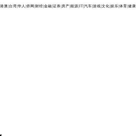
港澳
|
台湾
|
华人
|
侨网
|
财经
|
金融
|
证券
|
房产
|
能源
|
IT
|
汽车
|
游戏
|
文化
|
娱乐
|
体育
|
健康