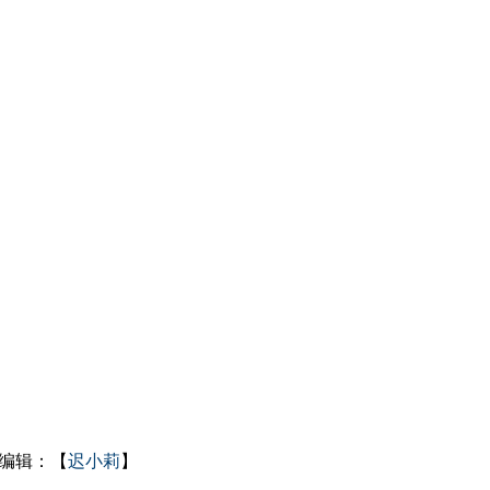
编辑：【
迟小莉
】