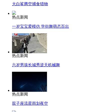
大白鲨腾空捕食猎物
热点新闻
一岁宝宝爱模仿 学街舞萌态百出
热点新闻
六岁男孩长城秀逆天机械舞
热点新闻
双子座流星雨划夜空