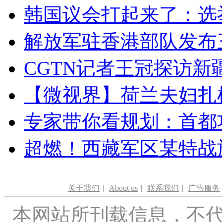
韩国议会打起来了：选举
解放军驻香港部队发布三
CGTN记者王冠探访新疆
【微视界】荷兰夫妇扎根青
专家带你看规划：首都功
超燃！西藏军区某特战
关于我们
|
About us
|
联系我们
|
广告服务
本网站所刊载信息，不代