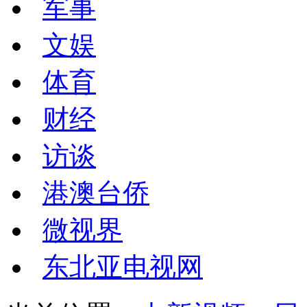
军事
文娱
体育
财经
访谈
港澳台侨
微视界
东北亚电视网