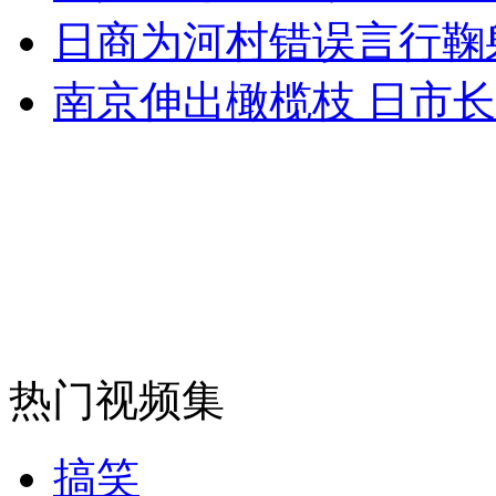
日商为河村错误言行鞠
外交部：反对强权政治霸凌主义
南京伸出橄榄枝 日市
外交部：有关国家言论片面不公正
安徽一实载49人客车翻车
走！跟着总书记去植树
热门视频集
消防员救轻生者
花炮节热闹非凡
减压"枕头大战"
搞笑