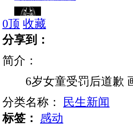
0
顶
收藏
科学家揭示人类与猴子大脑异同
分享到：
简介：
光明日报：有屋顶的地方就不能吸烟
6岁女童受罚后道歉 
近半5A景区门票跨入"百元时代"
分类名称：
民生新闻
标签：
感动
美俄首脑私语 "交易"露馅