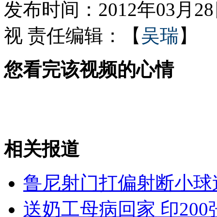
发布时间：2012年03月28日
视
责任编辑：【
吴瑞
】
7岁男孩误将浓硫酸当水遭严重毁容
您看完该视频的心情
杜甫画像遭另类涂鸦 专家称不应该
山西运城恶犬咬伤多人 警民合力深夜将其击毙
相关报道
女孩北京地铁殴打老人 痛下狠手拳打脚踢
鲁尼射门打偏射断小球
无痛分娩是否安全 医生回应
送奶工母病回家 印20