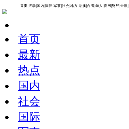
首页
|
滚动
|
国内
|
国际
|
军事
|
社会
|
地方
|
港澳
|
台湾
|
华人
|
侨网
|
财经
|
金融
|
首页
最新
热点
国内
社会
国际