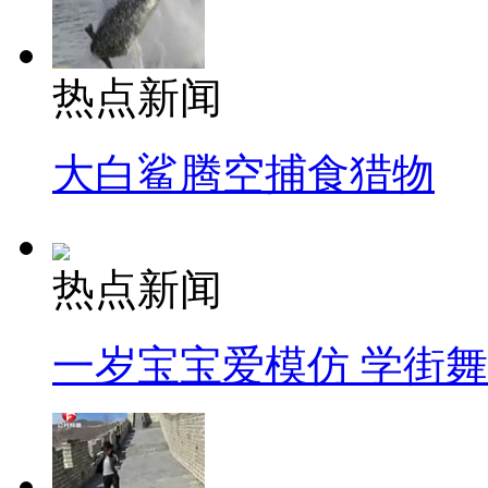
热点新闻
大白鲨腾空捕食猎物
热点新闻
一岁宝宝爱模仿 学街