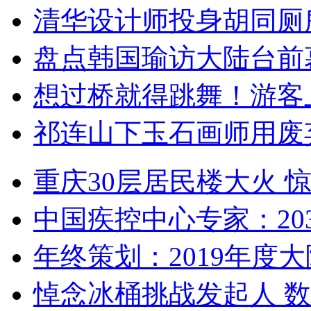
清华设计师投身胡同厕
盘点韩国瑜访大陆台前
想过桥就得跳舞！游客
祁连山下玉石画师用废
重庆30层居民楼大火
中国疾控中心专家：203
年终策划：2019年度大陆
悼念冰桶挑战发起人 数百