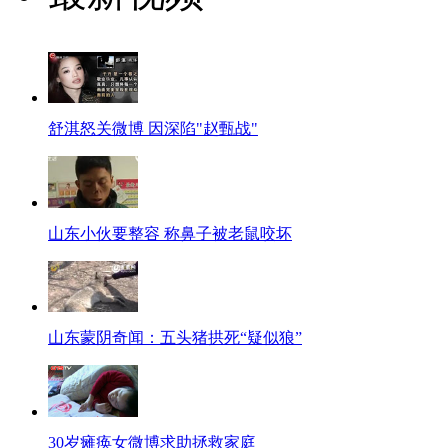
舒淇怒关微博 因深陷"赵甄战"
山东小伙要整容 称鼻子被老鼠咬坏
山东蒙阴奇闻：五头猪拱死“疑似狼”
30岁瘫痪女微博求助拯救家庭