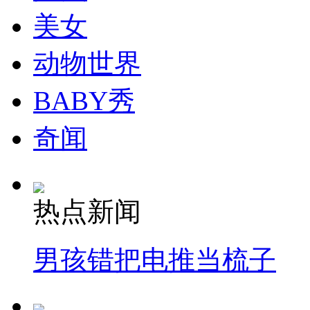
美女
纽约上演“枕头大战”
动物世界
司机酒驾遇交警 急速倒车逃窜
BABY秀
奇闻
热点新闻
男孩错把电推当梳子