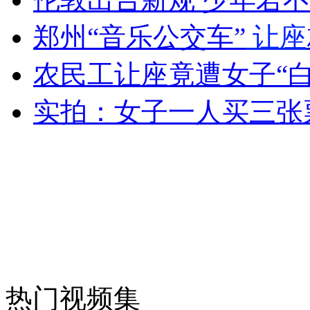
郑州“音乐公交车”
让座
女孩北京地铁殴打老人 痛下狠手拳打脚踢
农民工让座竟遭女子“白
实拍：女子一人买三张
无痛分娩是否安全 医生回应
外交部：反对强权政治霸凌主义
外交部：有关国家言论片面不公正
安徽一实载49人客车翻车
热门视频集