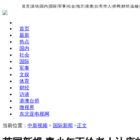
首页
|
滚动
|
国内
|
国际
|
军事
|
社会
|
地方
|
港澳
|
台湾
|
华人
|
侨网
|
财经
|
金融
|
首页
最新
热点
国内
社会
国际
军事
文娱
体育
财经
访谈
港澳台侨
微视界
东北亚电视网
当前位置：
中新视频
>
国际新闻
>
正文