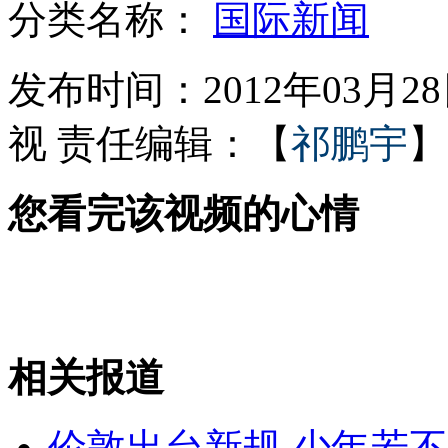
分类名称：
国际新闻
近半5A景区门票跨入"百元时代"
发布时间：2012年03月28日
视
责任编辑：【
祁鹏宇
】
美俄首脑私语 "交易"露馅
您看完该视频的心情
7岁男孩误将浓硫酸当水遭严重毁容
杜甫画像遭另类涂鸦 专家称不应该
相关报道
山西运城恶犬咬伤多人 警民合力深夜将其击毙
伦敦出台新规 少年若