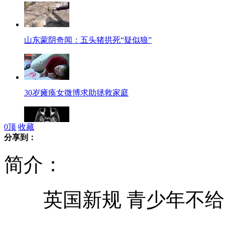
山东蒙阴奇闻：五头猪拱死“疑似狼”
30岁瘫痪女微博求助拯救家庭
0
顶
收藏
分享到：
科学家揭示人类与猴子大脑异同
简介：
英国新规 青少年不给
光明日报：有屋顶的地方就不能吸烟