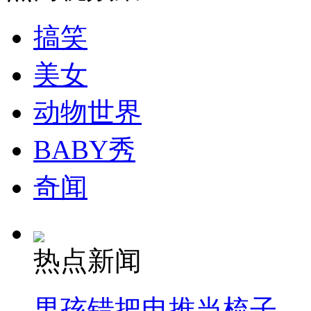
搞笑
走！跟着总书记去植树
美女
消防员救轻生者
花炮节热闹非凡
减压"枕头大战"
动物世界
BABY秀
纽约上演“枕头大战”
奇闻
司机酒驾遇交警 急速倒车逃窜
热点新闻
男孩错把电推当梳子