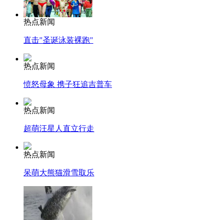
热点新闻
直击"圣诞泳装裸跑"
热点新闻
愤怒母象 携子狂追吉普车
热点新闻
超萌汪星人直立行走
热点新闻
呆萌大熊猫滑雪取乐