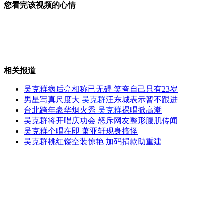
您看完该视频的心情
舒淇怒关微博 因深陷"赵甄战"
相关报道
山东小伙要整容 称鼻子被老鼠咬坏
吴克群病后亮相称已无碍 笑夸自己只有23岁
男星写真尺度大
吴克群
汪东城表示暂不跟进
台北跨年豪华烟火秀
吴克群
裸唱掀高潮
吴克群将开唱庆功会 怒斥网友整形腹肌传闻
山东蒙阴奇闻：五头猪拱死“疑似狼”
吴克群个唱在即 萧亚轩现身搞怪
吴克群桃红镂空装惊艳 加码捐款助重建
30岁瘫痪女微博求助拯救家庭
山西运城恶犬咬伤多人 警民合力深夜将其击毙