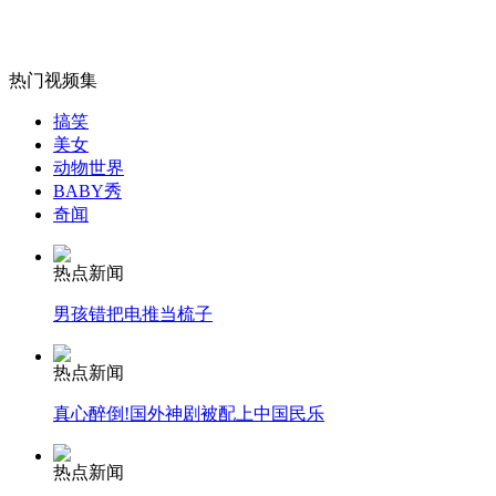
热门视频集
女孩北京地铁殴打老人 痛下狠手拳打脚踢
搞笑
美女
动物世界
无痛分娩是否安全 医生回应
BABY秀
奇闻
外交部：反对强权政治霸凌主义
热点新闻
男孩错把电推当梳子
外交部：有关国家言论片面不公正
热点新闻
真心醉倒!国外神剧被配上中国民乐
安徽一实载49人客车翻车
热点新闻