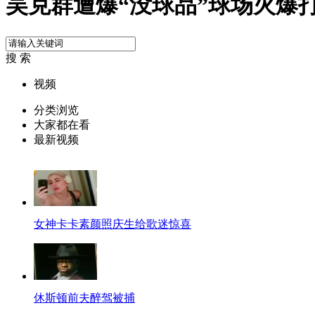
吴克群遭爆“没球品”球场火爆
搜 索
视频
分类浏览
大家都在看
最新视频
女神卡卡素颜照庆生给歌迷惊喜
休斯顿前夫醉驾被捕