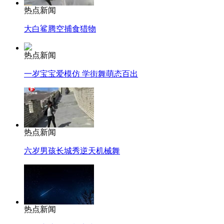
热点新闻
大白鲨腾空捕食猎物
热点新闻
一岁宝宝爱模仿 学街舞萌态百出
热点新闻
六岁男孩长城秀逆天机械舞
热点新闻