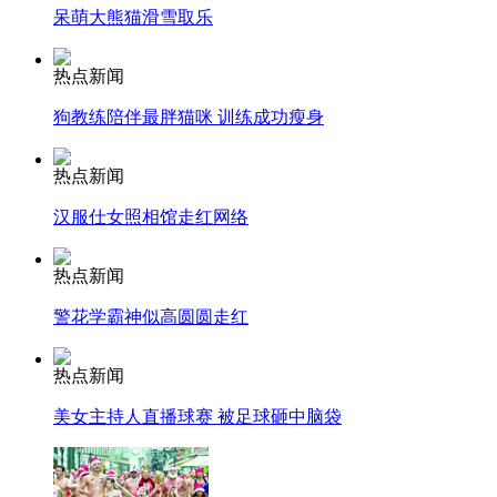
呆萌大熊猫滑雪取乐
走！跟着总书记去植树
热点新闻
狗教练陪伴最胖猫咪 训练成功瘦身
消防员救轻生者
花炮节热闹非凡
减压"枕头大战"
热点新闻
汉服仕女照相馆走红网络
纽约上演“枕头大战”
热点新闻
警花学霸神似高圆圆走红
司机酒驾遇交警 急速倒车逃窜
热点新闻
美女主持人直播球赛 被足球砸中脑袋