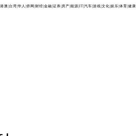
港澳
|
台湾
|
华人
|
侨网
|
财经
|
金融
|
证券
|
房产
|
能源
|
IT
|
汽车
|
游戏
|
文化
|
娱乐
|
体育
|
健康