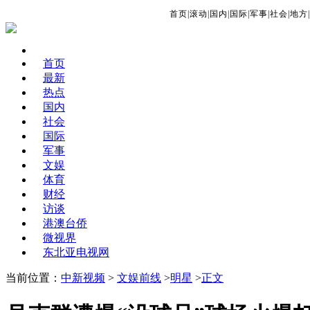
首页
|
滚动
|
国内
|
国际
|
军事
|
社会
|
地方
|
首页
最新
热点
国内
社会
国际
军事
文娱
体育
财经
访谈
港澳台侨
微视界
东北亚电视网
当前位置：
中新视频
>
文娱前线
>
明星
>
正文