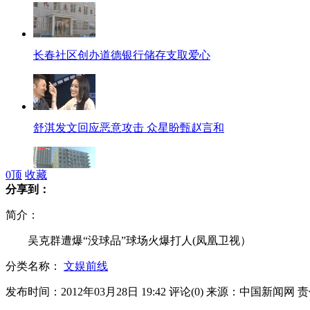
长春社区创办道德银行储存支取爱心
舒淇发文回应恶意攻击 众星盼甄赵言和
0
顶
收藏
分享到：
卫生部：24小时安全监控医院门急诊
简介：
吴克群遭爆“没球品”球场火爆打人(凤凰卫视）
分类名称：
文娱前线
“细绳六秒开锁”确有其事 沈阳警方发治安提醒
发布时间：2012年03月28日 19:42
评论(
0
)
来源：中国新闻网
责