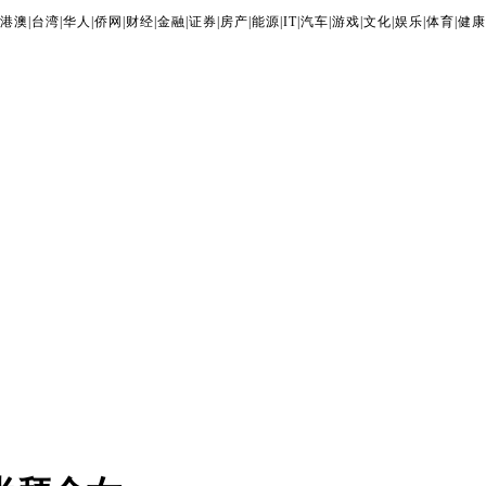
港澳
|
台湾
|
华人
|
侨网
|
财经
|
金融
|
证券
|
房产
|
能源
|
IT
|
汽车
|
游戏
|
文化
|
娱乐
|
体育
|
健康