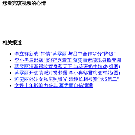
您看完该视频的心情
为救人起争执 "好心人"当街互殴
相关报道
王菲大女儿像窦唯 天生好嗓音
李立群新戏"钟情"
蒋雯丽
与吕中合作辈分"降级"
李小冉肩鄢颇"宴客"秀豪车
蒋雯丽
素颜现身脸变圆
蒋雯丽
清新裸妆置身蓝天下 与花斑奶牛嬉戏(组图)
蒋雯丽
开变装派对扮梦露 李小冉邬君梅变村姑(图)
保安被剪刀插喉咙仍浴血擒贼
蒋雯丽
外甥女私房照曝光 清纯长相被赞"大S第二"
文娱十年影响力盛典
蒋雯丽
自信满满
枣庄"狗主人"欲要回宠物称它上火
山西运城恶犬咬伤多人 警民合力深夜将其击毙