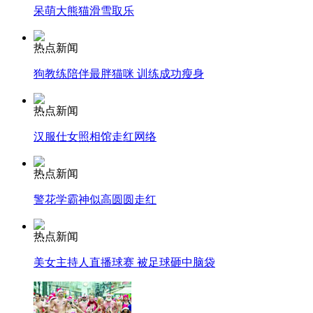
呆萌大熊猫滑雪取乐
走！跟着总书记去植树
热点新闻
狗教练陪伴最胖猫咪 训练成功瘦身
消防员救轻生者
花炮节热闹非凡
减压"枕头大战"
热点新闻
汉服仕女照相馆走红网络
纽约上演“枕头大战”
热点新闻
警花学霸神似高圆圆走红
司机酒驾遇交警 急速倒车逃窜
热点新闻
美女主持人直播球赛 被足球砸中脑袋