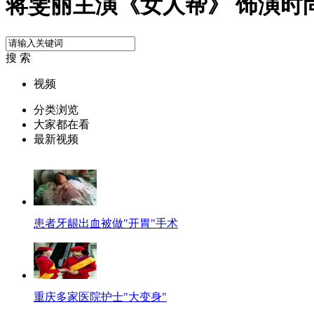
蒋雯丽主演《女人帮》 饰演时
搜 索
视频
分类浏览
大家都在看
最新视频
患者牙龈出血被做"开胃"手术
重庆多家医院护士"大变身"