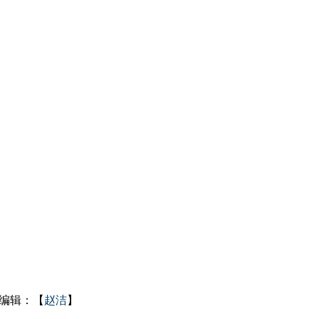
编辑：【
赵洁
】