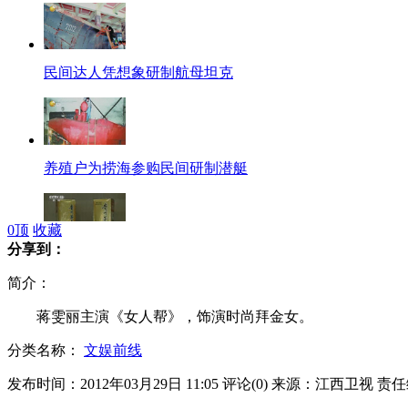
民间达人凭想象研制航母坦克
养殖户为捞海参购民间研制潜艇
0
顶
收藏
分享到：
高档白酒因"公"受"伤"?!
简介：
蒋雯丽主演《女人帮》，饰演时尚拜金女。
分类名称：
文娱前线
超赞定格动画 粉笔画大战真人
发布时间：2012年03月29日 11:05
评论(
0
)
来源：江西卫视
责任