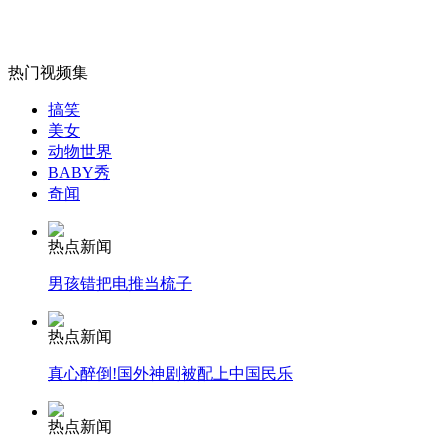
热门视频集
女孩北京地铁殴打老人 痛下狠手拳打脚踢
搞笑
美女
动物世界
无痛分娩是否安全 医生回应
BABY秀
奇闻
外交部：反对强权政治霸凌主义
热点新闻
男孩错把电推当梳子
外交部：有关国家言论片面不公正
热点新闻
真心醉倒!国外神剧被配上中国民乐
安徽一实载49人客车翻车
热点新闻