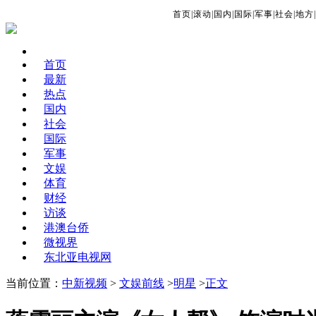
首页
|
滚动
|
国内
|
国际
|
军事
|
社会
|
地方
|
首页
最新
热点
国内
社会
国际
军事
文娱
体育
财经
访谈
港澳台侨
微视界
东北亚电视网
当前位置：
中新视频
>
文娱前线
>
明星
>
正文