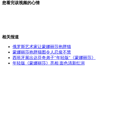
您看完该视频的心情
为救人起争执 "好心人"当街互殴
相关报道
王菲大女儿像窦唯 天生好嗓音
俄罗斯艺术家让蒙娜丽莎抱胖猫
蒙娜丽莎抱胖猫图令人忍俊不禁
西班牙展出达芬奇弟子"年轻版"《蒙娜丽莎》
年轻版《蒙娜丽莎》亮相 面色清新红润
保安被剪刀插喉咙仍浴血擒贼
枣庄"狗主人"欲要回宠物称它上火
山西运城恶犬咬伤多人 警民合力深夜将其击毙