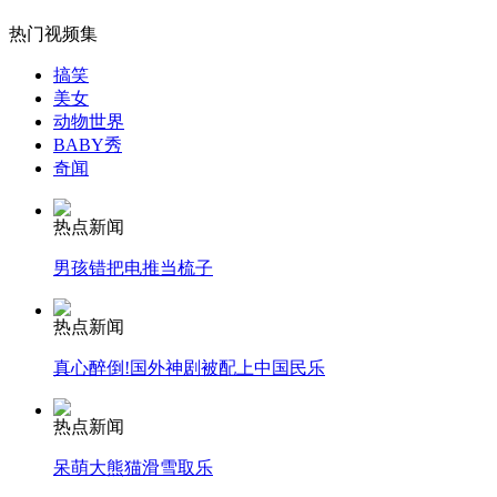
热门视频集
搞笑
女孩北京地铁殴打老人 痛下狠手拳打脚踢
美女
动物世界
BABY秀
奇闻
无痛分娩是否安全 医生回应
热点新闻
外交部：反对强权政治霸凌主义
男孩错把电推当梳子
外交部：有关国家言论片面不公正
热点新闻
真心醉倒!国外神剧被配上中国民乐
热点新闻
安徽一实载49人客车翻车
呆萌大熊猫滑雪取乐