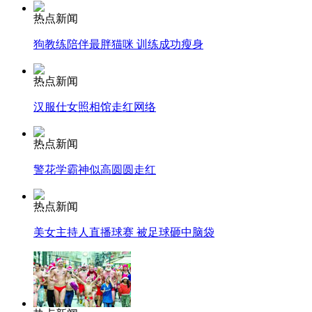
热点新闻
走！跟着总书记去植树
狗教练陪伴最胖猫咪 训练成功瘦身
热点新闻
消防员救轻生者
花炮节热闹非凡
减压"枕头大战"
汉服仕女照相馆走红网络
热点新闻
警花学霸神似高圆圆走红
纽约上演“枕头大战”
热点新闻
司机酒驾遇交警 急速倒车逃窜
美女主持人直播球赛 被足球砸中脑袋