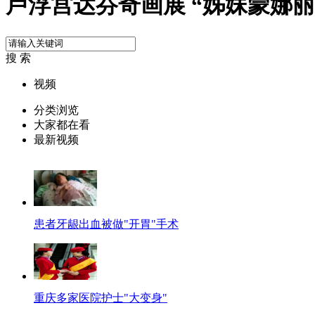
卢浮宫达芬奇画展 “姊妹蒙娜丽
搜 索
视频
分类浏览
大家都在看
最新视频
患者牙龈出血被做"开胃"手术
重庆多家医院护士"大变身"