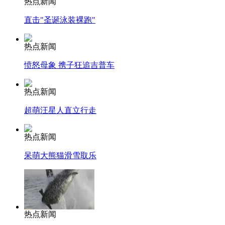
热点新闻
直击"圣诞泳装裸跑"
热点新闻
愤怒母象 携子狂追吉普车
热点新闻
超萌汪星人直立行走
热点新闻
呆萌大熊猫滑雪取乐
热点新闻