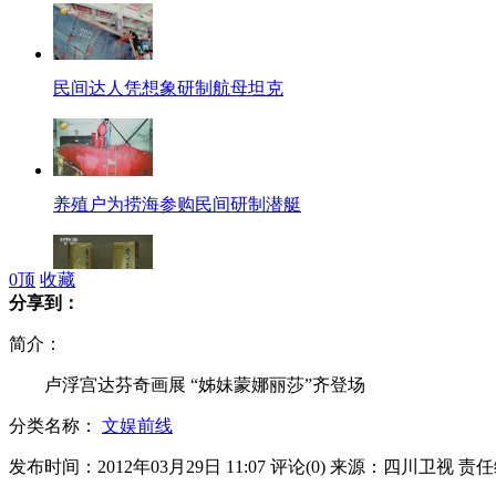
民间达人凭想象研制航母坦克
养殖户为捞海参购民间研制潜艇
0
顶
收藏
分享到：
高档白酒因"公"受"伤"?!
简介：
卢浮宫达芬奇画展 “姊妹蒙娜丽莎”齐登场
分类名称：
文娱前线
超赞定格动画 粉笔画大战真人
发布时间：2012年03月29日 11:07
评论(
0
)
来源：四川卫视
责任