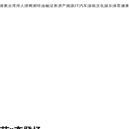
港澳
|
台湾
|
华人
|
侨网
|
财经
|
金融
|
证券
|
房产
|
能源
|
IT
|
汽车
|
游戏
|
文化
|
娱乐
|
体育
|
健康