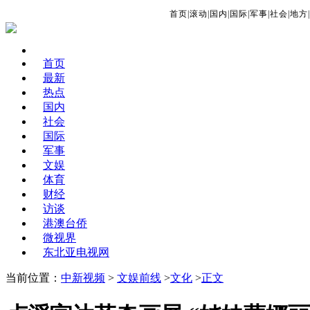
首页
|
滚动
|
国内
|
国际
|
军事
|
社会
|
地方
|
首页
最新
热点
国内
社会
国际
军事
文娱
体育
财经
访谈
港澳台侨
微视界
东北亚电视网
当前位置：
中新视频
>
文娱前线
>
文化
>
正文