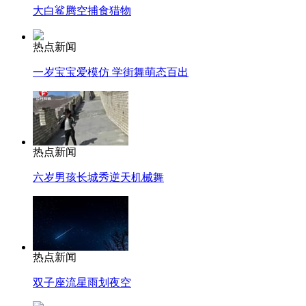
大白鲨腾空捕食猎物
热点新闻
一岁宝宝爱模仿 学街舞萌态百出
热点新闻
六岁男孩长城秀逆天机械舞
热点新闻
双子座流星雨划夜空