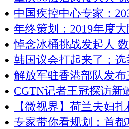
中国疾控中心专家：203
年终策划：2019年度大陆
悼念冰桶挑战发起人 数百
韩国议会打起来了：选举
解放军驻香港部队发布三
CGTN记者王冠探访新疆
【微视界】荷兰夫妇扎根青
专家带你看规划：首都功