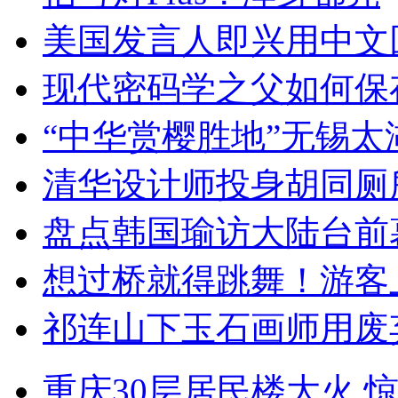
美国发言人即兴用中文
现代密码学之父如何保
“中华赏樱胜地”无锡
清华设计师投身胡同厕
盘点韩国瑜访大陆台前
想过桥就得跳舞！游客
祁连山下玉石画师用废
重庆30层居民楼大火