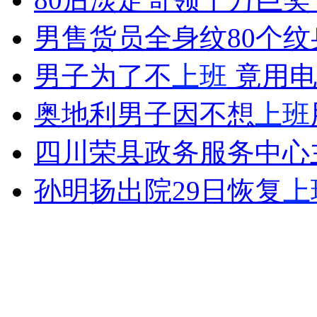
男售货员全身纹80个
女孩北京地铁殴打老人 痛下狠手拳打脚踢
男子为了不
上班
竟用电
奥地利男子因不想
上班
无痛分娩是否安全 医生回应
四川荣县政务服务中心
外交部：反对强权政治霸凌主义
孙明扬出院29日恢复
上
外交部：有关国家言论片面不公正
安徽一实载49人客车翻车