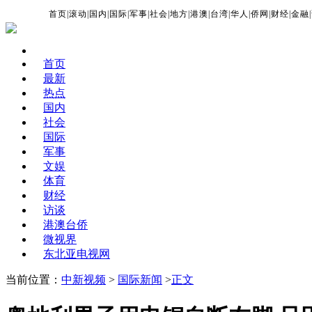
首页
|
滚动
|
国内
|
国际
|
军事
|
社会
|
地方
|
港澳
|
台湾
|
华人
|
侨网
|
财经
|
金融
|
首页
最新
热点
国内
社会
国际
军事
文娱
体育
财经
访谈
港澳台侨
微视界
东北亚电视网
当前位置：
中新视频
>
国际新闻
>
正文