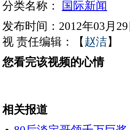
分类名称：
国际新闻
卡恩性侵民事诉讼案开庭
发布时间：2012年03月29日
视
责任编辑：【
赵洁
】
当当网启用临时"安全模式"
您看完该视频的心情
世界最大面积"换脸"手术完成
扎克伯格携女友现身上海街头
相关报道
山西运城恶犬咬伤多人 警民合力深夜将其击毙
80后淡定哥领千万巨奖