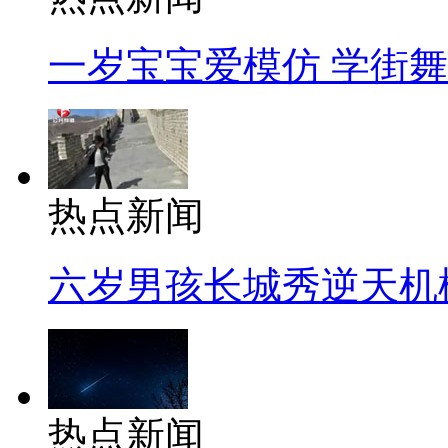
一岁宝宝爱模仿 学街
热点新闻
六岁男孩长城秀逆天机
热点新闻