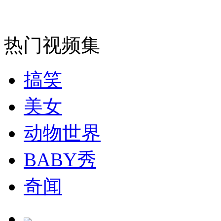
走！跟着总书记去植树
热门视频集
消防员救轻生者
花炮节热闹非凡
减压"枕头大战"
搞笑
美女
纽约上演“枕头大战”
动物世界
BABY秀
司机酒驾遇交警 急速倒车逃窜
奇闻