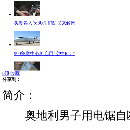
头发卷入吹风机 消防员来解围
999急救中心将启用"空中ICU"
0
顶
收藏
分享到：
西门子经销商起歪心掺卖假货
简介：
奥地利男子用电锯自断
豪华水泥管酒店最贵47美元一晚