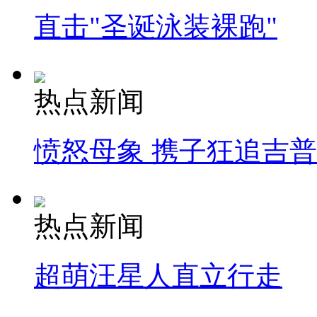
直击"圣诞泳装裸跑"
热点新闻
愤怒母象 携子狂追吉
热点新闻
超萌汪星人直立行走